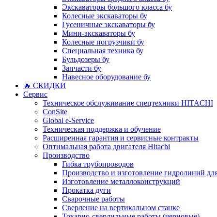
Экскаваторы большого класса бу
Колесные экскаваторы бу
Гусеничные экскаваторы бу
Мини-экскаваторы бу
Колесные погрузчики бу
Специальная техника бу
Бульдозеры бу
Запчасти бу
Навесное оборудование бу
🔥 СКИДКИ
Сервис
Техническое обслуживание спецтехники HITACHI
ConSite
Global e-Service
Техническая поддержка и обучение
Расширенная гарантия и сервисные контракты
Оптимальная работа двигателя Hitachi
Производство
Гибка трубопроводов
Производство и изготовление гидролиний для
Изготовление металлоконструкций
Прокатка дуги
Сварочные работы
Сверление на вертикальном станке
Токарно-сверлильные работы (черновые)