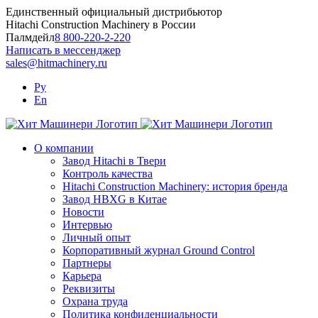
Skip
Единственный официальный дистрибьютор
to
Hitachi Construction Machinery в России
content
Палмдейл
8 800-220-2-220
Написать в мессенджер
sales@hitmachinery.ru
Ру
En
О компании
Завод Hitachi в Твери
Контроль качества
Hitachi Construction Machinery: история бренда
Завод HBXG в Китае
Новости
Интервью
Личный опыт
Корпоративный журнал Ground Control
Партнеры
Карьера
Реквизиты
Охрана труда
Политика конфиденциальности