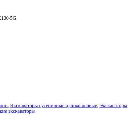
ZX130-5G
тонн
,
Экскаваторы гусеничные одноковшовые
,
Экскаваторы
кие экскаваторы