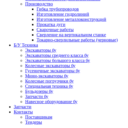
Производство
Гибка трубопроводов
Изготовление гидролиний
Изготовление металлоконструкций
Прокатка дуги
Сварочные работы
Сверление на вертикальном станке
Токарно-сверлильные работы (черновые)
Б/У Техника
Экскаваторы бу
Экскаваторы среднего класса бу
Экскаваторы большого класса бу
Колесные экскаваторы бу
Гусеничные экскаваторы бу
Мини-экскаваторы бу
Колесные погрузчики бу
Специальная техника бу
Бульдозеры бу
Запчасти бу
Навесное оборудование бу
Запчасти
Контакты
Поставщикам
Тендеры