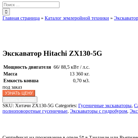
Результат
поиска:
Главная страница
»
Каталог землеройной техники
»
Экскавато
Экскаватор Hitachi ZX130-5G
Мощность двигателя
66/ 88,5 кВт / л.с.
Масса
13 360 кг.
Емкость ковша
0,70 м3.
под заказ
УЗНАТЬ ЦЕНУ
Купить в лизинг
SKU:
Хитачи ZX130-5G
Categories:
Гусеничные экскаваторы
,
С
полноповоротные гусеничные
,
Экскаваторы с гидробуром
,
Экс
Сертификат на проживание в отеле 5* в Таиланде или Вьетнам