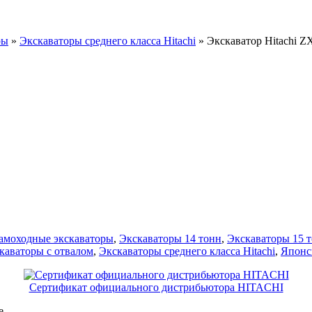
ры
»
Экскаваторы среднего класса Hitachi
»
Экскаватор Hitachi 
амоходные экскаваторы
,
Экскаваторы 14 тонн
,
Экскаваторы 15 
каваторы с отвалом
,
Экскаваторы среднего класса Hitachi
,
Японс
Сертификат официального дистрибьютора HITACHI
е