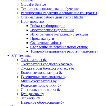
ConSite
Global e-Service
Техническая поддержка и обучение
Расширенная гарантия и сервисные контракты
Оптимальная работа двигателя Hitachi
Производство
Гибка трубопроводов
Изготовление гидролиний
Изготовление металлоконструкций
Прокатка дуги
Сварочные работы
Сверление на вертикальном станке
Токарно-сверлильные работы (черновые)
Б/У Техника
Экскаваторы бу
Экскаваторы среднего класса бу
Экскаваторы большого класса бу
Колесные экскаваторы бу
Гусеничные экскаваторы бу
Мини-экскаваторы бу
Колесные погрузчики бу
Специальная техника бу
Бульдозеры бу
Запчасти бу
Навесное оборудование бу