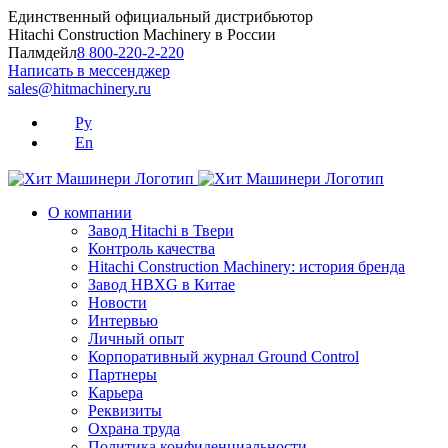
Skip
Единственный официальный дистрибьютор
to
Hitachi Construction Machinery в России
content
Палмдейл
8 800-220-2-220
Написать в мессенджер
sales@hitmachinery.ru
Ру
En
О компании
Завод Hitachi в Твери
Контроль качества
Hitachi Construction Machinery: история бренда
Завод HBXG в Китае
Новости
Интервью
Личный опыт
Корпоративный журнал Ground Control
Партнеры
Карьера
Реквизиты
Охрана труда
Политика конфиденциальности