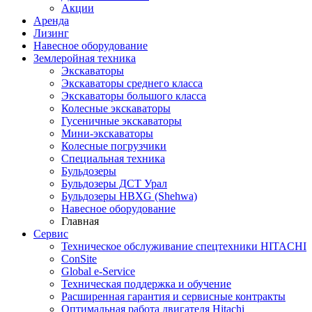
Акции
Аренда
Лизинг
Навесное оборудование
Землеройная техника
Экскаваторы
Экскаваторы среднего класса
Экскаваторы большого класса
Колесные экскаваторы
Гусеничные экскаваторы
Мини-экскаваторы
Колесные погрузчики
Специальная техника
Бульдозеры
Бульдозеры ДСТ Урал
Бульдозеры HBXG (Shehwa)
Навесное оборудование
Главная
Сервис
Техническое обслуживание спецтехники HITACHI
ConSite
Global e-Service
Техническая поддержка и обучение
Расширенная гарантия и сервисные контракты
Оптимальная работа двигателя Hitachi