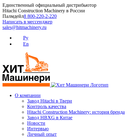
Skip
Единственный официальный дистрибьютор
to
Hitachi Construction Machinery в России
content
Палмдейл
8 800-220-2-220
Написать в мессенджер
sales@hitmachinery.ru
Ру
En
О компании
Завод Hitachi в Твери
Контроль качества
Hitachi Construction Machinery: история бренда
Завод HBXG в Китае
Новости
Интервью
Личный опыт