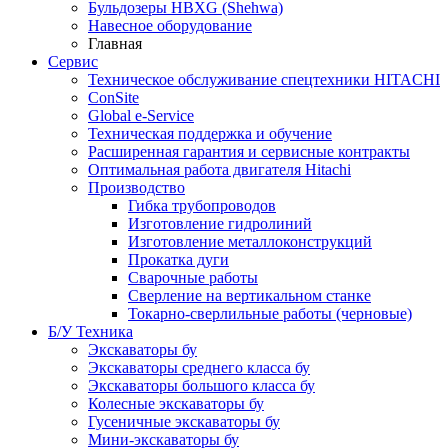
Бульдозеры HBXG (Shehwa)
Навесное оборудование
Главная
Сервис
Техническое обслуживание спецтехники HITACHI
ConSite
Global e-Service
Техническая поддержка и обучение
Расширенная гарантия и сервисные контракты
Оптимальная работа двигателя Hitachi
Производство
Гибка трубопроводов
Изготовление гидролиний
Изготовление металлоконструкций
Прокатка дуги
Сварочные работы
Сверление на вертикальном станке
Токарно-сверлильные работы (черновые)
Б/У Техника
Экскаваторы бу
Экскаваторы среднего класса бу
Экскаваторы большого класса бу
Колесные экскаваторы бу
Гусеничные экскаваторы бу
Мини-экскаваторы бу