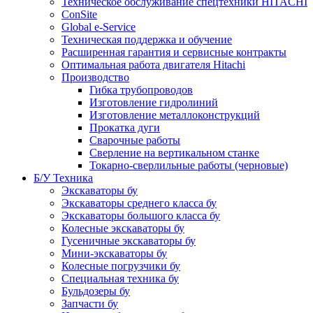
Техническое обслуживание спецтехники HITACHI
ConSite
Global e-Service
Техническая поддержка и обучение
Расширенная гарантия и сервисные контракты
Оптимальная работа двигателя Hitachi
Производство
Гибка трубопроводов
Изготовление гидролиний
Изготовление металлоконструкций
Прокатка дуги
Сварочные работы
Сверление на вертикальном станке
Токарно-сверлильные работы (черновые)
Б/У Техника
Экскаваторы бу
Экскаваторы среднего класса бу
Экскаваторы большого класса бу
Колесные экскаваторы бу
Гусеничные экскаваторы бу
Мини-экскаваторы бу
Колесные погрузчики бу
Специальная техника бу
Бульдозеры бу
Запчасти бу