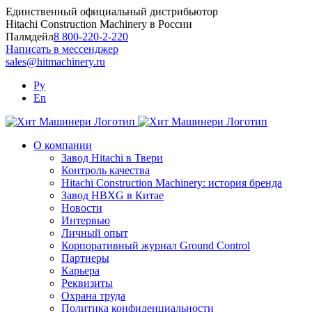
Skip
Единственный официальный дистрибьютор
to
Hitachi Construction Machinery в России
content
Палмдейл
8 800-220-2-220
Написать в мессенджер
sales@hitmachinery.ru
Ру
En
О компании
Завод Hitachi в Твери
Контроль качества
Hitachi Construction Machinery: история бренда
Завод HBXG в Китае
Новости
Интервью
Личный опыт
Корпоративный журнал Ground Control
Партнеры
Карьера
Реквизиты
Охрана труда
Политика конфиденциальности