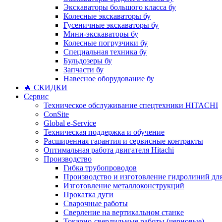
Экскаваторы большого класса бу
Колесные экскаваторы бу
Гусеничные экскаваторы бу
Мини-экскаваторы бу
Колесные погрузчики бу
Специальная техника бу
Бульдозеры бу
Запчасти бу
Навесное оборудование бу
🔥 СКИДКИ
Сервис
Техническое обслуживание спецтехники HITACHI
ConSite
Global e-Service
Техническая поддержка и обучение
Расширенная гарантия и сервисные контракты
Оптимальная работа двигателя Hitachi
Производство
Гибка трубопроводов
Производство и изготовление гидролиний для
Изготовление металлоконструкций
Прокатка дуги
Сварочные работы
Сверление на вертикальном станке
Токарно-сверлильные работы (черновые)