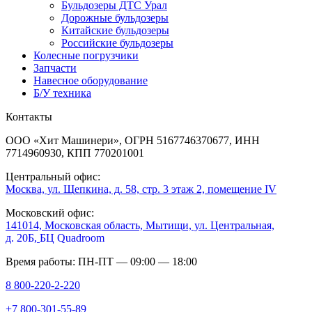
Бульдозеры ДТС Урал
Дорожные бульдозеры
Китайские бульдозеры
Российские бульдозеры
Колесные погрузчики
Запчасти
Навесное оборудование
Б/У техника
Контакты
ООО «Хит Машинери», ОГРН 5167746370677, ИНН
7714960930, КПП 770201001
Центральный офис:
Москва, ул. Щепкина, д. 58, стр. 3 этаж 2, помещение IV
Московский офис:
141014, Московская область, Мытищи, ул. Центральная,
д. 20Б,
БЦ Quadroom
Время работы: ПН-ПТ — 09:00 — 18:00
8 800-220-2-220
+7 800-301-55-89