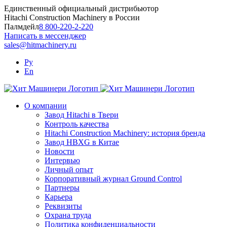
Skip
Единственный официальный дистрибьютор
to
Hitachi Construction Machinery в России
content
Палмдейл
8 800-220-2-220
Написать в мессенджер
sales@hitmachinery.ru
Ру
En
О компании
Завод Hitachi в Твери
Контроль качества
Hitachi Construction Machinery: история бренда
Завод HBXG в Китае
Новости
Интервью
Личный опыт
Корпоративный журнал Ground Control
Партнеры
Карьера
Реквизиты
Охрана труда
Политика конфиденциальности