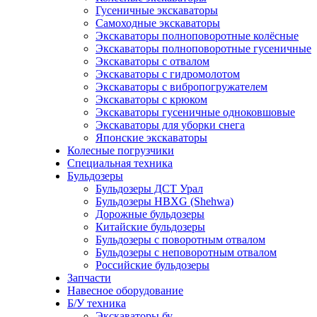
Гусеничные экскаваторы
Самоходные экскаваторы
Экскаваторы полноповоротные колёсные
Экскаваторы полноповоротные гусеничные
Экскаваторы с отвалом
Экскаваторы с гидромолотом
Экскаваторы с вибропогружателем
Экскаваторы с крюком
Экскаваторы гусеничные одноковшовые
Экскаваторы для уборки снега
Японские экскаваторы
Колесные погрузчики
Специальная техника
Бульдозеры
Бульдозеры ДСТ Урал
Бульдозеры HBXG (Shehwa)
Дорожные бульдозеры
Китайские бульдозеры
Бульдозеры с поворотным отвалом
Бульдозеры с неповоротным отвалом
Российские бульдозеры
Запчасти
Навесное оборудование
Б/У техника
Экскаваторы бу