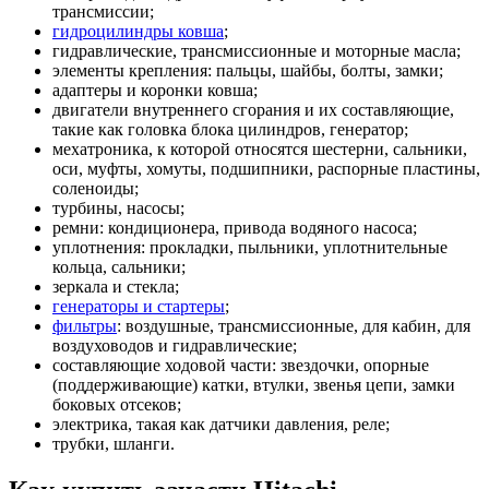
трансмиссии;
гидроцилиндры ковша
;
гидравлические, трансмиссионные и моторные масла;
элементы крепления: пальцы, шайбы, болты, замки;
адаптеры и коронки ковша;
двигатели внутреннего сгорания и их составляющие,
такие как головка блока цилиндров, генератор;
мехатроника, к которой относятся шестерни, сальники,
оси, муфты, хомуты, подшипники, распорные пластины,
соленоиды;
турбины, насосы;
ремни: кондиционера, привода водяного насоса;
уплотнения: прокладки, пыльники, уплотнительные
кольца, сальники;
зеркала и стекла;
генераторы и стартеры
;
фильтры
: воздушные, трансмиссионные, для кабин, для
воздуховодов и гидравлические;
составляющие ходовой части: звездочки, опорные
(поддерживающие) катки, втулки, звенья цепи, замки
боковых отсеков;
электрика, такая как датчики давления, реле;
трубки, шланги.