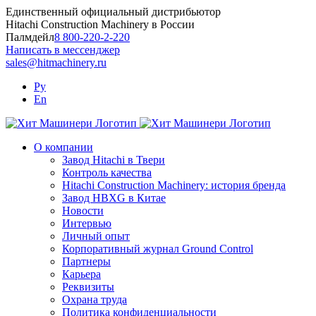
Skip
Единственный официальный дистрибьютор
to
Hitachi Construction Machinery в России
content
Палмдейл
8 800-220-2-220
Написать в мессенджер
sales@hitmachinery.ru
Ру
En
О компании
Завод Hitachi в Твери
Контроль качества
Hitachi Construction Machinery: история бренда
Завод HBXG в Китае
Новости
Интервью
Личный опыт
Корпоративный журнал Ground Control
Партнеры
Карьера
Реквизиты
Охрана труда
Политика конфиденциальности