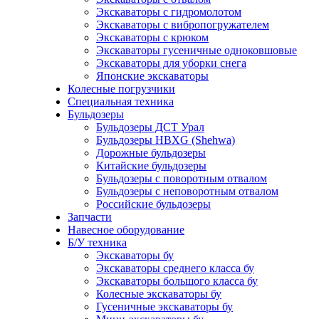
Экскаваторы с гидромолотом
Экскаваторы с вибропогружателем
Экскаваторы с крюком
Экскаваторы гусеничные одноковшовые
Экскаваторы для уборки снега
Японские экскаваторы
Колесные погрузчики
Специальная техника
Бульдозеры
Бульдозеры ДСТ Урал
Бульдозеры HBXG (Shehwa)
Дорожные бульдозеры
Китайские бульдозеры
Бульдозеры с поворотным отвалом
Бульдозеры с неповоротным отвалом
Российские бульдозеры
Запчасти
Навесное оборудование
Б/У техника
Экскаваторы бу
Экскаваторы среднего класса бу
Экскаваторы большого класса бу
Колесные экскаваторы бу
Гусеничные экскаваторы бу