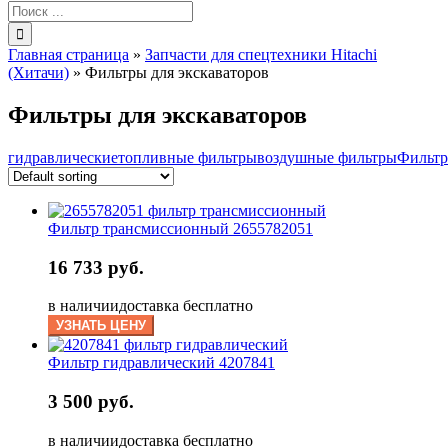
Результат
поиска:
Главная страница
»
Запчасти для спецтехники Hitachi
(Хитачи)
»
Фильтры для экскаваторов
Фильтры для экскаваторов
гидравлические
топливные фильтры
воздушные фильтры
Фильтр
Фильтр трансмиссионный 2655782051
16 733 руб.
в наличии
доставка бесплатно
УЗНАТЬ ЦЕНУ
Фильтр гидравлический 4207841
3 500 руб.
в наличии
доставка бесплатно