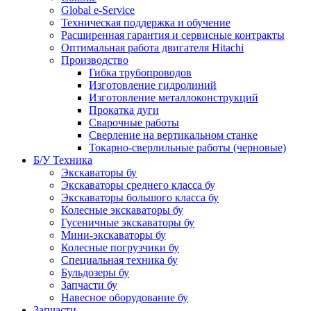
Global e-Service
Техническая поддержка и обучение
Расширенная гарантия и сервисные контракты
Оптимальная работа двигателя Hitachi
Производство
Гибка трубопроводов
Изготовление гидролиний
Изготовление металлоконструкций
Прокатка дуги
Сварочные работы
Сверление на вертикальном станке
Токарно-сверлильные работы (черновые)
Б/У Техника
Экскаваторы бу
Экскаваторы среднего класса бу
Экскаваторы большого класса бу
Колесные экскаваторы бу
Гусеничные экскаваторы бу
Мини-экскаваторы бу
Колесные погрузчики бу
Специальная техника бу
Бульдозеры бу
Запчасти бу
Навесное оборудование бу
Запчасти