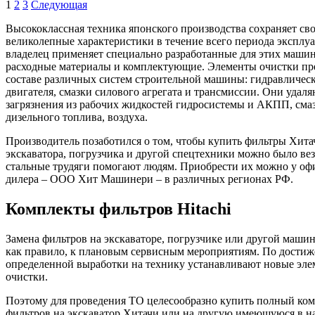
1
2
3
Следующая
Высококлассная техника японского производства сохраняет св
великолепные характеристики в течение всего периода эксплуа
владелец применяет специально разработанные для этих маши
расходные материалы и комплектующие. Элементы очистки пр
составе различных систем строительной машины: гидравлическ
двигателя, смазки силового агрегата и трансмиссии. Они удал
загрязнения из рабочих жидкостей гидросистемы и АКПП, сма
дизельного топлива, воздуха.
Производитель позаботился о том, чтобы купить фильтры Хита
экскаватора, погрузчика и другой спецтехники можно было везд
стальные трудяги помогают людям. Приобрести их можно у оф
дилера – ООО Хит Машинери – в различных регионах РФ.
Комплекты фильтров Hitachi
Замена фильтров на экскаваторе, погрузчике или другой маши
как правило, к плановым сервисным мероприятиям. По дости
определенной выработки на технику устанавливают новые эл
очистки.
Поэтому для проведения ТО целесообразно купить полный ко
фильтров на экскаватор Хитачи или на другую имеющуюся в н