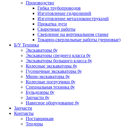
Производство
Гибка трубопроводов
Изготовление гидролиний
Изготовление металлоконструкций
Прокатка дуги
Сварочные работы
Сверление на вертикальном станке
Токарно-сверлильные работы (черновые)
Б/У Техника
Экскаваторы бу
Экскаваторы среднего класса бу
Экскаваторы большого класса бу
Колесные экскаваторы бу
Гусеничные экскаваторы бу
Мини-экскаваторы бу
Колесные погрузчики бу
Специальная техника бу
Бульдозеры бу
Запчасти бу
Навесное оборудование бу
Запчасти
Контакты
Поставщикам
Тендеры