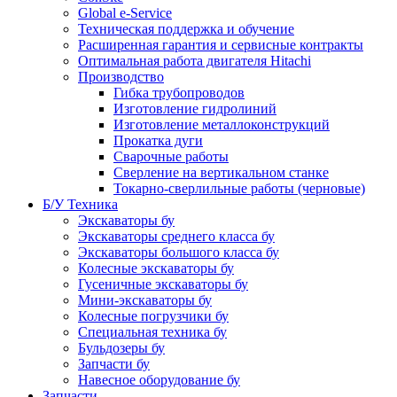
Global e-Service
Техническая поддержка и обучение
Расширенная гарантия и сервисные контракты
Оптимальная работа двигателя Hitachi
Производство
Гибка трубопроводов
Изготовление гидролиний
Изготовление металлоконструкций
Прокатка дуги
Сварочные работы
Сверление на вертикальном станке
Токарно-сверлильные работы (черновые)
Б/У Техника
Экскаваторы бу
Экскаваторы среднего класса бу
Экскаваторы большого класса бу
Колесные экскаваторы бу
Гусеничные экскаваторы бу
Мини-экскаваторы бу
Колесные погрузчики бу
Специальная техника бу
Бульдозеры бу
Запчасти бу
Навесное оборудование бу
Запчасти