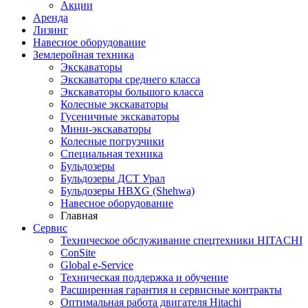
Акции
Аренда
Лизинг
Навесное оборудование
Землеройная техника
Экскаваторы
Экскаваторы среднего класса
Экскаваторы большого класса
Колесные экскаваторы
Гусеничные экскаваторы
Мини-экскаваторы
Колесные погрузчики
Специальная техника
Бульдозеры
Бульдозеры ДСТ Урал
Бульдозеры HBXG (Shehwa)
Навесное оборудование
Главная
Сервис
Техническое обслуживание спецтехники HITACHI
ConSite
Global e-Service
Техническая поддержка и обучение
Расширенная гарантия и сервисные контракты
Оптимальная работа двигателя Hitachi