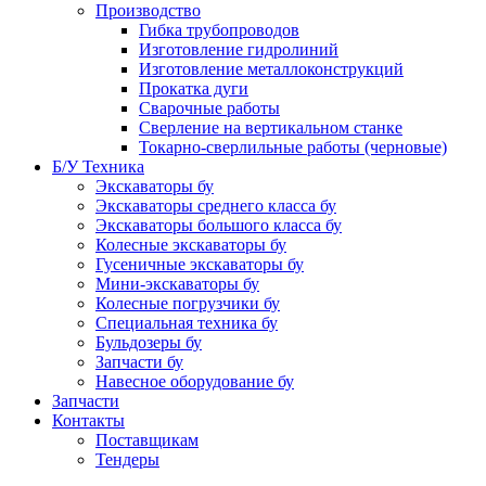
Производство
Гибка трубопроводов
Изготовление гидролиний
Изготовление металлоконструкций
Прокатка дуги
Сварочные работы
Сверление на вертикальном станке
Токарно-сверлильные работы (черновые)
Б/У Техника
Экскаваторы бу
Экскаваторы среднего класса бу
Экскаваторы большого класса бу
Колесные экскаваторы бу
Гусеничные экскаваторы бу
Мини-экскаваторы бу
Колесные погрузчики бу
Специальная техника бу
Бульдозеры бу
Запчасти бу
Навесное оборудование бу
Запчасти
Контакты
Поставщикам
Тендеры