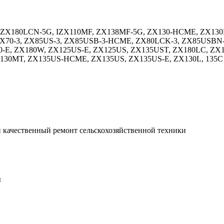
, ZX180LCN-5G, IZX110MF, ZX138MF-5G, ZX130-HCME, ZX130
ZX70-3, ZX85US-3, ZX85USB-3-HCME, ZX80LCK-3, ZX85USBN
0-E, ZX180W, ZX125US-E, ZX125US, ZX135UST, ZX180LC, Z
130MT, ZX135US-HCME, ZX135US, ZX135US-E, ZX130L, 135C
 качественный ремонт сельскохозяйственной техники
ы