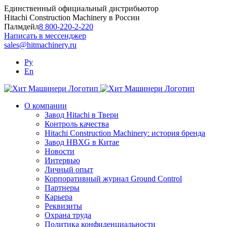
Skip
Единственный официальный дистрибьютор
to
Hitachi Construction Machinery в России
content
Палмдейл
8 800-220-2-220
Написать в мессенджер
sales@hitmachinery.ru
Ру
En
О компании
Завод Hitachi в Твери
Контроль качества
Hitachi Construction Machinery: история бренда
Завод HBXG в Китае
Новости
Интервью
Личный опыт
Корпоративный журнал Ground Control
Партнеры
Карьера
Реквизиты
Охрана труда
Политика конфиденциальности