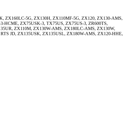
K, ZX160LC-5G, ZX130H, ZX110MF-5G, ZX120, ZX130-AMS,
-3-HCME, ZX75USK-3, TX75US, ZX75US-3, ZR600TS,
X135UR, ZX110M, ZX130W-AMS, ZX180LC-AMS, ZX130W,
 RTS JD, ZX135USK, ZX135USL, ZX180W-AMS, ZX120-HHE,