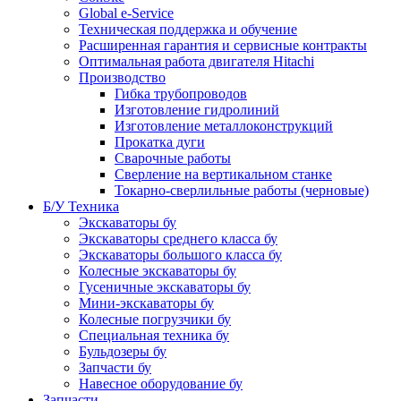
Global e-Service
Техническая поддержка и обучение
Расширенная гарантия и сервисные контракты
Оптимальная работа двигателя Hitachi
Производство
Гибка трубопроводов
Изготовление гидролиний
Изготовление металлоконструкций
Прокатка дуги
Сварочные работы
Сверление на вертикальном станке
Токарно-сверлильные работы (черновые)
Б/У Техника
Экскаваторы бу
Экскаваторы среднего класса бу
Экскаваторы большого класса бу
Колесные экскаваторы бу
Гусеничные экскаваторы бу
Мини-экскаваторы бу
Колесные погрузчики бу
Специальная техника бу
Бульдозеры бу
Запчасти бу
Навесное оборудование бу
Запчасти