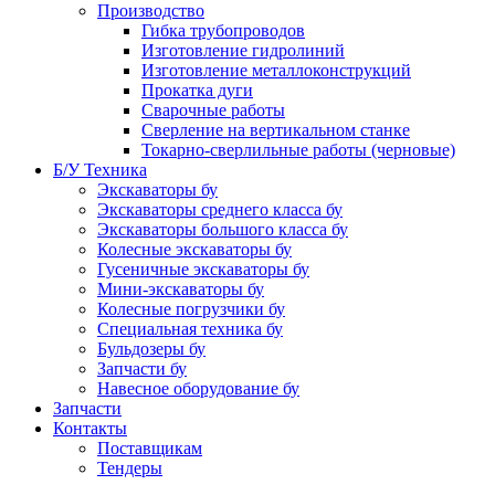
Производство
Гибка трубопроводов
Изготовление гидролиний
Изготовление металлоконструкций
Прокатка дуги
Сварочные работы
Сверление на вертикальном станке
Токарно-сверлильные работы (черновые)
Б/У Техника
Экскаваторы бу
Экскаваторы среднего класса бу
Экскаваторы большого класса бу
Колесные экскаваторы бу
Гусеничные экскаваторы бу
Мини-экскаваторы бу
Колесные погрузчики бу
Специальная техника бу
Бульдозеры бу
Запчасти бу
Навесное оборудование бу
Запчасти
Контакты
Поставщикам
Тендеры