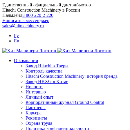
Skip
Единственный официальный дистрибьютор
to
Hitachi Construction Machinery в России
content
Палмдейл
8 800-220-2-220
Написать в мессенджер
sales@hitmachinery.ru
Ру
En
О компании
Завод Hitachi в Твери
Контроль качества
Hitachi Construction Machinery: история бренда
Завод HBXG в Китае
Новости
Интервью
Личный опыт
Корпоративный журнал Ground Control
Партнеры
Карьера
Реквизиты
Охрана труда
Политика конфиденциальности