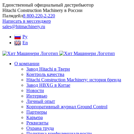
Skip
Единственный официальный дистрибьютор
to
Hitachi Construction Machinery в России
content
Палмдейл
8 800-220-2-220
Написать в мессенджер
sales@hitmachinery.ru
Ру
En
О компании
Завод Hitachi в Твери
Контроль качества
Hitachi Construction Machinery: история бренда
Завод HBXG в Китае
Новости
Интервью
Личный опыт
Корпоративный журнал Ground Control
Партнеры
Карьера
Реквизиты
Охрана труда
Политика конфиденциальности