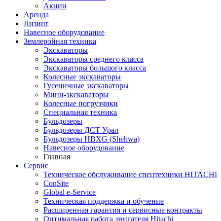
Акции
Аренда
Лизинг
Навесное оборудование
Землеройная техника
Экскаваторы
Экскаваторы среднего класса
Экскаваторы большого класса
Колесные экскаваторы
Гусеничные экскаваторы
Мини-экскаваторы
Колесные погрузчики
Специальная техника
Бульдозеры
Бульдозеры ДСТ Урал
Бульдозеры HBXG (Shehwa)
Навесное оборудование
Главная
Сервис
Техническое обслуживание спецтехники HITACHI
ConSite
Global e-Service
Техническая поддержка и обучение
Расширенная гарантия и сервисные контракты
Оптимальная работа двигателя Hitachi