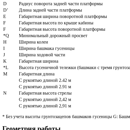
D
Радиус поворота задней части платформы
D’
Длина задней части платформы
Е
Габаритная ширина поворотной платформы
F
Габаритная высота по крыше кабины
F
Габаритная высота поворотной платформы
*Q
Минимальный дорожный просвет
Н
Ширина колеи
I
Ширина башмака гусеницы
J
Ширина ходовой части
K
Габаритная ширина
*L
Высота гусеничной тележки (башмаки с тремя грунтоз
М
Габаритная длина
С рукоятью длиной 2.42 м
С рукоятью длиной 2.91 м
N
Габаритная высота стрелы
С рукоятью длиной 2,42 м
С рукоятью длиной 2,91 м
* Без учета высоты грунтозацепов башмаков гусеницы G: Башм
Геометрия работы