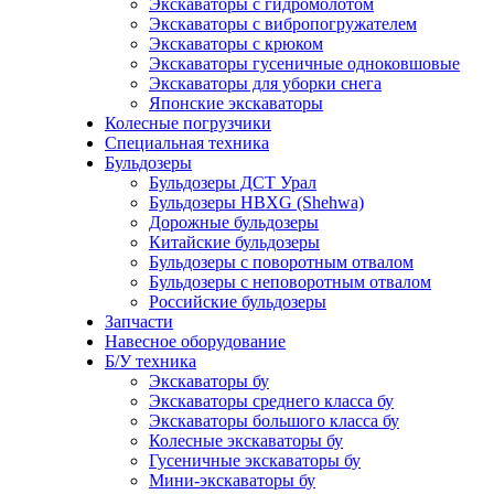
Экскаваторы с гидромолотом
Экскаваторы с вибропогружателем
Экскаваторы с крюком
Экскаваторы гусеничные одноковшовые
Экскаваторы для уборки снега
Японские экскаваторы
Колесные погрузчики
Специальная техника
Бульдозеры
Бульдозеры ДСТ Урал
Бульдозеры HBXG (Shehwa)
Дорожные бульдозеры
Китайские бульдозеры
Бульдозеры с поворотным отвалом
Бульдозеры с неповоротным отвалом
Российские бульдозеры
Запчасти
Навесное оборудование
Б/У техника
Экскаваторы бу
Экскаваторы среднего класса бу
Экскаваторы большого класса бу
Колесные экскаваторы бу
Гусеничные экскаваторы бу
Мини-экскаваторы бу