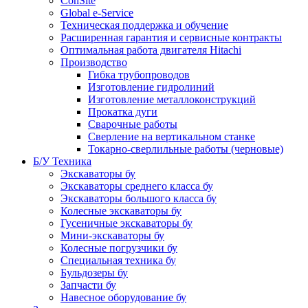
ConSite
Global e-Service
Техническая поддержка и обучение
Расширенная гарантия и сервисные контракты
Оптимальная работа двигателя Hitachi
Производство
Гибка трубопроводов
Изготовление гидролиний
Изготовление металлоконструкций
Прокатка дуги
Сварочные работы
Сверление на вертикальном станке
Токарно-сверлильные работы (черновые)
Б/У Техника
Экскаваторы бу
Экскаваторы среднего класса бу
Экскаваторы большого класса бу
Колесные экскаваторы бу
Гусеничные экскаваторы бу
Мини-экскаваторы бу
Колесные погрузчики бу
Специальная техника бу
Бульдозеры бу
Запчасти бу
Навесное оборудование бу