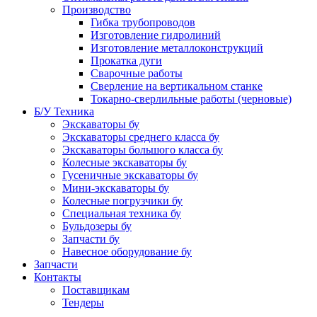
Производство
Гибка трубопроводов
Изготовление гидролиний
Изготовление металлоконструкций
Прокатка дуги
Сварочные работы
Сверление на вертикальном станке
Токарно-сверлильные работы (черновые)
Б/У Техника
Экскаваторы бу
Экскаваторы среднего класса бу
Экскаваторы большого класса бу
Колесные экскаваторы бу
Гусеничные экскаваторы бу
Мини-экскаваторы бу
Колесные погрузчики бу
Специальная техника бу
Бульдозеры бу
Запчасти бу
Навесное оборудование бу
Запчасти
Контакты
Поставщикам
Тендеры