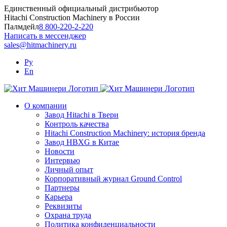
Skip
Единственный официальный дистрибьютор
to
Hitachi Construction Machinery в России
content
Палмдейл
8 800-220-2-220
Написать в мессенджер
sales@hitmachinery.ru
Ру
En
О компании
Завод Hitachi в Твери
Контроль качества
Hitachi Construction Machinery: история бренда
Завод HBXG в Китае
Новости
Интервью
Личный опыт
Корпоративный журнал Ground Control
Партнеры
Карьера
Реквизиты
Охрана труда
Политика конфиденциальности