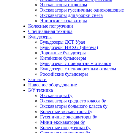
Экскаваторы с крюком
Экскаваторы гусеничные одноковшовые
Экскаваторы для уборки снега
Японские экскаваторы
Колесные погрузчики
Специальная техника
Бульдозеры
Бульдозеры ДСТ Урал
Бульдозеры HBXG (Shehwa)
Дорожные бульдозеры
Китайские бульдозеры
Бульдозеры с поворотным отвалом
Бульдозеры с неповоротным отвалом
Российские бульдозеры
Запчасти
Навесное оборудование
Б/У техника
Экскаваторы бу
Экскаваторы среднего класса бу
Экскаваторы большого класса бу
Колесные экскаваторы бу
Гусеничные экскаваторы бу
Мини-экскаваторы бу
Колесные погрузчики бу
Специальная техника бу