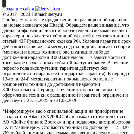
Создание сайта
© 2017 - 2023 Hitmachinery.ru
Сообщаем о запуске предложения по расширенной гарантии
на новые экскаваторы Hitachi. Обращаем ваше внимание, что
данная информация носит исключительно ознакомительный
характер и не является публичной офертой в соответствии со
статьёй 437 Гражданского кодекса РФ. Условия гарантии: срок
действия составляет 24 месяца с даты подписания акта сборки
(монтажа) и ввода техники в эксплуатацию либо до
достижения наработки 8 000 моточасов — в зависимости от
того, какое из указанных событий наступит ранее. В течение
первого года эксплуатации гарантия действует без
ограничения по наработке (стандартная гарантия). В период с
13‑го по 24‑й месяц гарантии покрываются основные
компоненты техники до достижения наработки
8 000 моточасов. Период, в течение которого возможно
оформление техники с расширенной гарантией, ограничен и
действует с 25.12.2025 по 31.03.2026.
*Информируем вас о специальной акции на приобретение
экскаватора Hitachi ZX200LC-5G в рамках сотрудничества с
АО «Дойче Финанс Восток» и при поддержке дистрибьютора
«Хит Машинери». Стоимость техники по договору — 21 820
765 рублей, номинальная сумма вхождения в сделку — всего