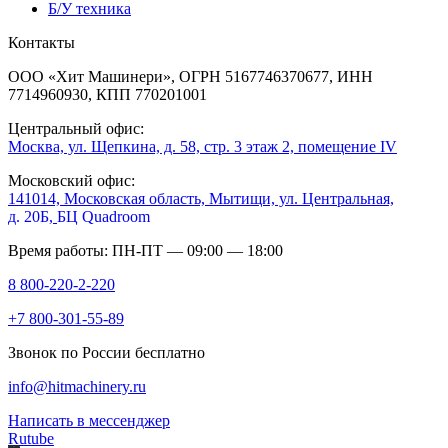
Б/У техника
Контакты
ООО «Хит Машинери», ОГРН 5167746370677, ИНН
7714960930, КПП 770201001
Центральный офис:
Москва, ул. Щепкина, д. 58, стр. 3 этаж 2, помещение IV
Московский офис:
141014, Московская область, Мытищи, ул. Центральная,
д. 20Б,
БЦ Quadroom
Время работы: ПН-ПТ — 09:00 — 18:00
8 800-220-2-220
+7 800-301-55-89
Звонок по России бесплатно
info@hitmachinery.ru
Написать в мессенджер
Rutube