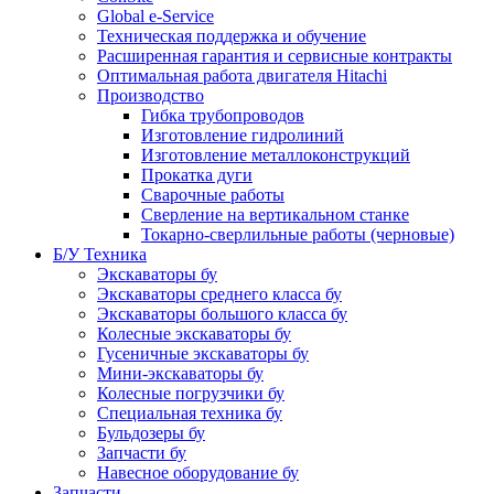
Global e-Service
Техническая поддержка и обучение
Расширенная гарантия и сервисные контракты
Оптимальная работа двигателя Hitachi
Производство
Гибка трубопроводов
Изготовление гидролиний
Изготовление металлоконструкций
Прокатка дуги
Сварочные работы
Сверление на вертикальном станке
Токарно-сверлильные работы (черновые)
Б/У Техника
Экскаваторы бу
Экскаваторы среднего класса бу
Экскаваторы большого класса бу
Колесные экскаваторы бу
Гусеничные экскаваторы бу
Мини-экскаваторы бу
Колесные погрузчики бу
Специальная техника бу
Бульдозеры бу
Запчасти бу
Навесное оборудование бу
Запчасти