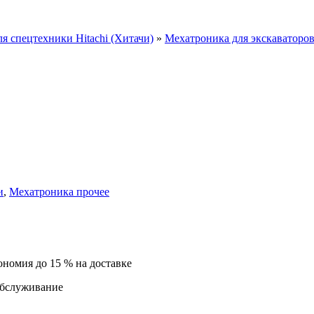
ля спецтехники Hitachi (Хитачи)
»
Мехатроника для экскаваторо
и
,
Мехатроника прочее
ономия до 15 % на доставке
обслуживание