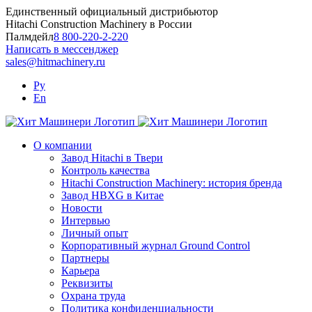
Skip
Единственный официальный дистрибьютор
to
Hitachi Construction Machinery в России
content
Палмдейл
8 800-220-2-220
Написать в мессенджер
sales@hitmachinery.ru
Ру
En
О компании
Завод Hitachi в Твери
Контроль качества
Hitachi Construction Machinery: история бренда
Завод HBXG в Китае
Новости
Интервью
Личный опыт
Корпоративный журнал Ground Control
Партнеры
Карьера
Реквизиты
Охрана труда
Политика конфиденциальности