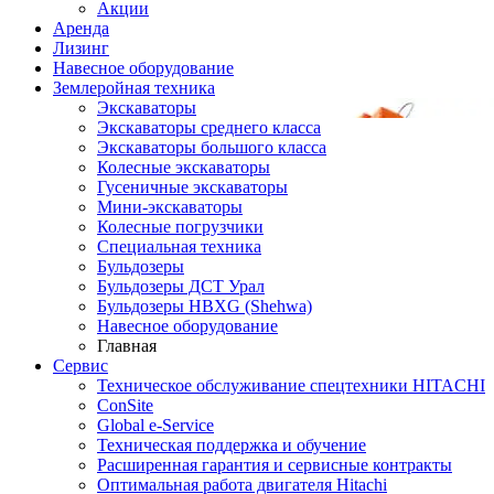
Акции
Аренда
Лизинг
Навесное оборудование
Землеройная техника
Экскаваторы
Экскаваторы среднего класса
Экскаваторы большого класса
Колесные экскаваторы
Гусеничные экскаваторы
Мини-экскаваторы
Колесные погрузчики
Специальная техника
Бульдозеры
Бульдозеры ДСТ Урал
Бульдозеры HBXG (Shehwa)
Навесное оборудование
Главная
Сервис
Техническое обслуживание спецтехники HITACHI
ConSite
Global e-Service
Техническая поддержка и обучение
Расширенная гарантия и сервисные контракты
Оптимальная работа двигателя Hitachi