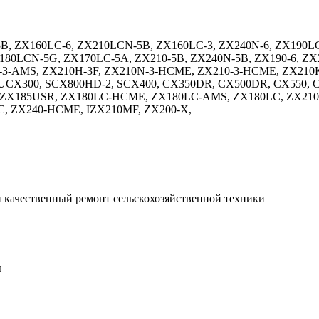
5B, ZX160LC-6, ZX210LCN-5B, ZX160LC-3, ZX240N-6, ZX190L
180LCN-5G, ZX170LC-5A, ZX210-5B, ZX240N-5B, ZX190-6, Z
-3-AMS, ZX210H-3F, ZX210N-3-HCME, ZX210-3-HCME, ZX210K
UCX300, SCX800HD-2, SCX400, CX350DR, CX500DR, CX550, CX
-2, ZX185USR, ZX180LC-HCME, ZX180LC-AMS, ZX180LC, ZX2
C, ZX240-HCME, IZX210MF, ZX200-X,
 качественный ремонт сельскохозяйственной техники
ы