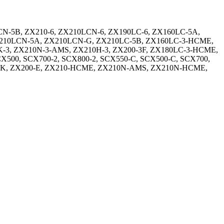
CN-5B, ZX210-6, ZX210LCN-6, ZX190LC-6, ZX160LC-5A,
X210LCN-5A, ZX210LCN-G, ZX210LC-5B, ZX160LC-3-HCME,
-3, ZX210N-3-AMS, ZX210H-3, ZX200-3F, ZX180LC-3-HCME,
500, SCX700-2, SCX800-2, SCX550-C, SCX500-C, SCX700,
10K, ZX200-E, ZX210-HCME, ZX210N-AMS, ZX210N-HCME,