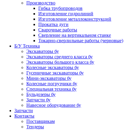
Производство
Гибка трубопроводов
Изготовление гидролиний
Изготовление металлоконструкций
Прокатка дуги
Сварочные работы
Сверление на вертикальном станке
Токарно-сверлильные работы (черновые)
Б/У Техника
Экскаваторы бу
Экскаваторы среднего класса бу
Экскаваторы большого класса бу
Колесные экскаваторы бу
Гусеничные экскаваторы бу
Мини-экскаваторы бу
Колесные погрузчики бу
Специальная техника бу
Бульдозеры бу
Запчасти бу
Навесное оборудование бу
Запчасти
Контакты
Поставщикам
Тендеры