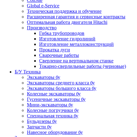
ConSite
Global e-Service
Техническая поддержка и обучение
Расширенная гарантия и сервисные контракты
Оптимальная работа двигателя Hitachi
Производство
Гибка трубопроводов
Изготовление гидролиний
Изготовление металлоконструкций
Прокатка дуги
Сварочные работы
Сверление на вертикальном станке
Токарно-сверлильные работы (черновые)
Б/У Техника
Экскаваторы бу
Экскаваторы среднего класса бу
Экскаваторы большого класса бу
Колесные экскаваторы бу
Гусеничные экскаваторы бу
Мини-экскаваторы бу
Колесные погрузчики бу
Специальная техника бу
Бульдозеры бу
Запчасти бу
Навесное оборудование бу