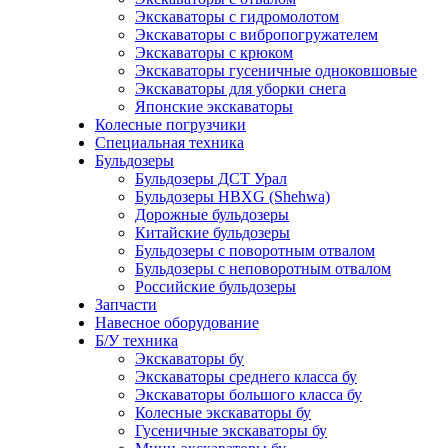
Экскаваторы с гидромолотом
Экскаваторы с вибропогружателем
Экскаваторы с крюком
Экскаваторы гусеничные одноковшовые
Экскаваторы для уборки снега
Японские экскаваторы
Колесные погрузчики
Специальная техника
Бульдозеры
Бульдозеры ДСТ Урал
Бульдозеры HBXG (Shehwa)
Дорожные бульдозеры
Китайские бульдозеры
Бульдозеры с поворотным отвалом
Бульдозеры с неповоротным отвалом
Российские бульдозеры
Запчасти
Навесное оборудование
Б/У техника
Экскаваторы бу
Экскаваторы среднего класса бу
Экскаваторы большого класса бу
Колесные экскаваторы бу
Гусеничные экскаваторы бу