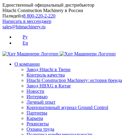
Skip
Единственный официальный дистрибьютор
to
Hitachi Construction Machinery в России
content
Палмдейл
8 800-220-2-220
Написать в мессенджер
sales@hitmachinery.ru
Ру
En
О компании
Завод Hitachi в Твери
Контроль качества
Hitachi Construction Machinery: история бренда
Завод HBXG в Китае
Новости
Интервью
Личный опыт
Корпоративный журнал Ground Control
Партнеры
Карьера
Реквизиты
Охрана труда
Политика конфиденциальности