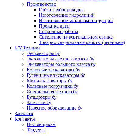
Производство
Гибка трубопроводов
Изготовление гидролиний
Изготовление металлоконструкций
Прокатка дуги
Сварочные работы
Сверление на вертикальном станке
Токарно-сверлильные работы (черновые)
Б/У Техника
Экскаваторы бу
Экскаваторы среднего класса бу
Экскаваторы большого класса бу
Колесные экскаваторы бу
Гусеничные экскаваторы бу
Мини-экскаваторы бу
Колесные погрузчики бу
Специальная техника бу
Бульдозеры бу
Запчасти бу
Навесное оборудование бу
Запчасти
Контакты
Поставщикам
Тендеры