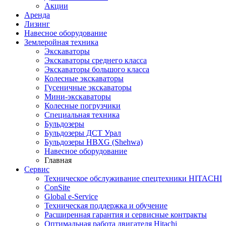
Акции
Аренда
Лизинг
Навесное оборудование
Землеройная техника
Экскаваторы
Экскаваторы среднего класса
Экскаваторы большого класса
Колесные экскаваторы
Гусеничные экскаваторы
Мини-экскаваторы
Колесные погрузчики
Специальная техника
Бульдозеры
Бульдозеры ДСТ Урал
Бульдозеры HBXG (Shehwa)
Навесное оборудование
Главная
Сервис
Техническое обслуживание спецтехники HITACHI
ConSite
Global e-Service
Техническая поддержка и обучение
Расширенная гарантия и сервисные контракты
Оптимальная работа двигателя Hitachi