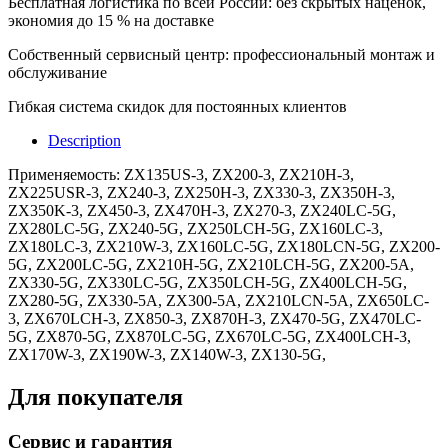
Бесплатная логистика по всей России: без скрытых наценок,
экономия до 15 % на доставке
Собственный сервисный центр: профессиональный монтаж и
обслуживание
Гибкая система скидок для постоянных клиентов
Description
Применяемость: ZX135US-3, ZX200-3, ZX210H-3,
ZX225USR-3, ZX240-3, ZX250H-3, ZX330-3, ZX350H-3,
ZX350K-3, ZX450-3, ZX470H-3, ZX270-3, ZX240LC-5G,
ZX280LC-5G, ZX240-5G, ZX250LCH-5G, ZX160LC-3,
ZX180LC-3, ZX210W-3, ZX160LC-5G, ZX180LCN-5G, ZX200-
5G, ZX200LC-5G, ZX210H-5G, ZX210LCH-5G, ZX200-5A,
ZX330-5G, ZX330LC-5G, ZX350LCH-5G, ZX400LCH-5G,
ZX280-5G, ZX330-5A, ZX300-5A, ZX210LCN-5A, ZX650LC-
3, ZX670LCH-3, ZX850-3, ZX870H-3, ZX470-5G, ZX470LC-
5G, ZX870-5G, ZX870LC-5G, ZX670LC-5G, ZX400LCH-3,
ZX170W-3, ZX190W-3, ZX140W-3, ZX130-5G,
Для покупателя
Сервис и гарантия