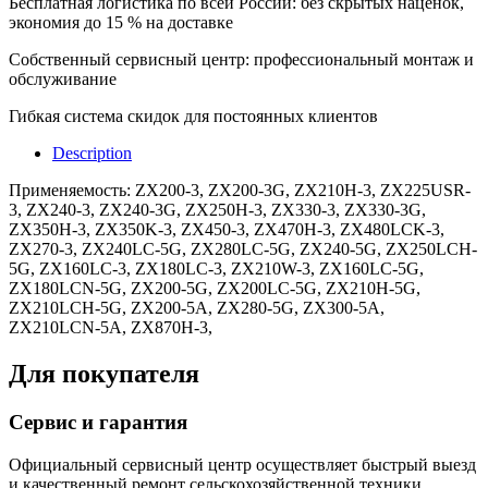
Бесплатная логистика по всей России: без скрытых наценок,
экономия до 15 % на доставке
Собственный сервисный центр: профессиональный монтаж и
обслуживание
Гибкая система скидок для постоянных клиентов
Description
Применяемость: ZX200-3, ZX200-3G, ZX210H-3, ZX225USR-
3, ZX240-3, ZX240-3G, ZX250H-3, ZX330-3, ZX330-3G,
ZX350H-3, ZX350K-3, ZX450-3, ZX470H-3, ZX480LCK-3,
ZX270-3, ZX240LC-5G, ZX280LC-5G, ZX240-5G, ZX250LCH-
5G, ZX160LC-3, ZX180LC-3, ZX210W-3, ZX160LC-5G,
ZX180LCN-5G, ZX200-5G, ZX200LC-5G, ZX210H-5G,
ZX210LCH-5G, ZX200-5A, ZX280-5G, ZX300-5A,
ZX210LCN-5A, ZX870H-3,
Для покупателя
Сервис и гарантия
Официальный сервисный центр осуществляет быстрый выезд
и качественный ремонт сельскохозяйственной техники