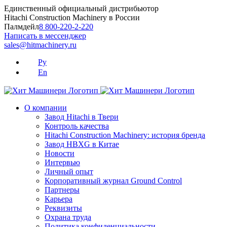
Skip
Единственный официальный дистрибьютор
to
Hitachi Construction Machinery в России
content
Палмдейл
8 800-220-2-220
Написать в мессенджер
sales@hitmachinery.ru
Ру
En
О компании
Завод Hitachi в Твери
Контроль качества
Hitachi Construction Machinery: история бренда
Завод HBXG в Китае
Новости
Интервью
Личный опыт
Корпоративный журнал Ground Control
Партнеры
Карьера
Реквизиты
Охрана труда
Политика конфиденциальности