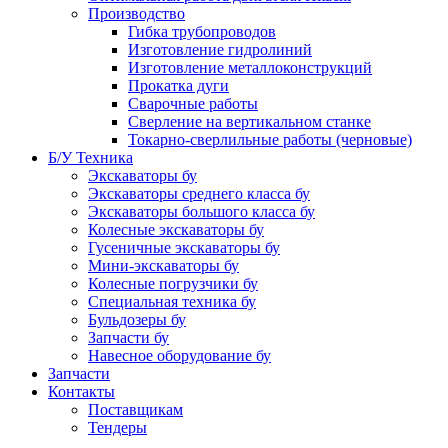
Производство
Гибка трубопроводов
Изготовление гидролиний
Изготовление металлоконструкций
Прокатка дуги
Сварочные работы
Сверление на вертикальном станке
Токарно-сверлильные работы (черновые)
Б/У Техника
Экскаваторы бу
Экскаваторы среднего класса бу
Экскаваторы большого класса бу
Колесные экскаваторы бу
Гусеничные экскаваторы бу
Мини-экскаваторы бу
Колесные погрузчики бу
Специальная техника бу
Бульдозеры бу
Запчасти бу
Навесное оборудование бу
Запчасти
Контакты
Поставщикам
Тендеры