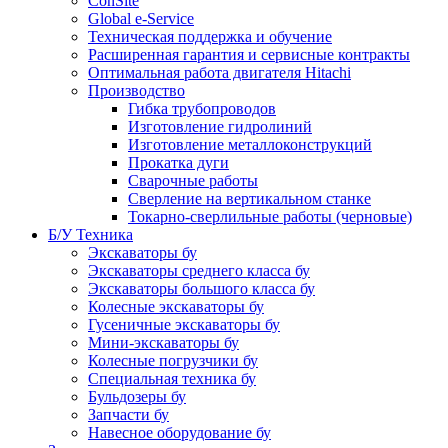
ConSite
Global e-Service
Техническая поддержка и обучение
Расширенная гарантия и сервисные контракты
Оптимальная работа двигателя Hitachi
Производство
Гибка трубопроводов
Изготовление гидролиний
Изготовление металлоконструкций
Прокатка дуги
Сварочные работы
Сверление на вертикальном станке
Токарно-сверлильные работы (черновые)
Б/У Техника
Экскаваторы бу
Экскаваторы среднего класса бу
Экскаваторы большого класса бу
Колесные экскаваторы бу
Гусеничные экскаваторы бу
Мини-экскаваторы бу
Колесные погрузчики бу
Специальная техника бу
Бульдозеры бу
Запчасти бу
Навесное оборудование бу