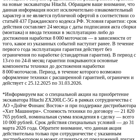
на новые экскаваторы Hitachi. Обращаем ваше внимание, что
данная информация носит исключительно ознакомительный
характер и не является публичной офертой в соответствии со
статьёй 437 Гражданского кодекса РФ. Условия гарантии: срок
действия составляет 24 месяца с даты подписания акта сборки
(монтажа) и ввода техники в эксплуатацию либо до
достижения наработки 8 000 моточасов — в зависимости от
того, какое из указанных событий наступит ранее. В течение
первого года эксплуатации гарантия действует без
ограничения по наработке (стандартная гарантия). В период с
13‑го по 24‑й месяц гарантии покрываются основные
компоненты техники до достижения наработки
8 000 моточасов. Период, в течение которого возможно
оформление техники с расширенной гарантией, ограничен и
действует с 25.12.2025 по 31.03.2026.
*Информируем вас о специальной акции на приобретение
экскаватора Hitachi ZX200LC-5G в рамках сотрудничества с
АО «Дойче Финанс Восток» и при поддержке дистрибьютора
«Хит Машинери». Стоимость техники по договору — 21 820
765 рублей, номинальная сумма вхождения в сделку — всего
10 000 рублей. Срок действия специальных условий — до 31
марта 2026 года. Обратите внимание, что данная акция
действительна только при сотрудничестве с указанным
дистрибьютором и может отличаться от предложений других