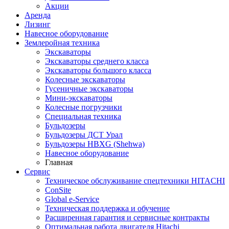
Акции
Аренда
Лизинг
Навесное оборудование
Землеройная техника
Экскаваторы
Экскаваторы среднего класса
Экскаваторы большого класса
Колесные экскаваторы
Гусеничные экскаваторы
Мини-экскаваторы
Колесные погрузчики
Специальная техника
Бульдозеры
Бульдозеры ДСТ Урал
Бульдозеры HBXG (Shehwa)
Навесное оборудование
Главная
Сервис
Техническое обслуживание спецтехники HITACHI
ConSite
Global e-Service
Техническая поддержка и обучение
Расширенная гарантия и сервисные контракты
Оптимальная работа двигателя Hitachi