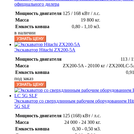
официального дилера
Мощность двигателя
125 / 168 кВт / л.с.
Масса
19 800 кг.
Емкость ковша
0,80 - 1,10 м3.
в наличии
УЗНАТЬ ЦЕНУ
Экскаватор Hitachi ZX200-5A
Мощность двигателя
113 / 1
Масса
ZX200-5A - 20100 кг / ZX200LC-5A
Емкость ковша
0,9
под заказ
УЗНАТЬ ЦЕНУ
Экскаватор со сверхдлинным рабочим оборудованием Hit
5G SLF
Мощность двигателя
125 (168) кВт / л.с.
Масса
24 000 - 24 300 кг.
Емкость ковша
0,30 - 0,50 м3.