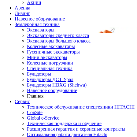
Акции
Аренда
Лизинг
Навесное оборудование
Землеройная техника
Экскаваторы
Экскаваторы среднего класса
Экскаваторы большого класса
Колесные экскаваторы
Гусеничные экскаваторы
Мини-экскаваторы
Колесные погрузчики
Специальная техника
Бульдозеры
Бульдозеры ДСТ Урал
Бульдозеры HBXG (Shehwa)
Навесное оборудование
Главная
Сервис
Техническое обслуживание спецтехники HITACHI
ConSite
Global e-Service
Техническая поддержка и обучение
Расширенная гарантия и сервисные контракты
Оптимальная работа двигателя Hitachi