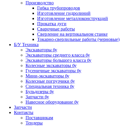
Производство
Гибка трубопроводов
Изготовление гидролиний
Изготовление металлоконструкций
Прокатка дуги
Сварочные работы
Сверление на вертикальном станке
Токарно-сверлильные работы (черновые)
Б/У Техника
Экскаваторы бу
Экскаваторы среднего класса бу
Экскаваторы большого класса бу
Колесные экскаваторы бу
Гусеничные экскаваторы бу
Мини-экскаваторы бу
Колесные погрузчики бу
Специальная техника бу
Бульдозеры бу
Запчасти бу
Навесное оборудование бу
Запчасти
Контакты
Поставщикам
Тендеры