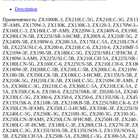
Description
Применяемость: ZX1000K-3, ZX210LC-5G, ZX210LC-3G, ZX1
3F-AMS, ZX170W-3, ZX130K, ZX130K-3, ZX120-3, ZX170W
ZX160LC-3, ZX160LC-3F-AMS, ZX220W-3, ZX240N-6, ZX190L
ZX290LCN-5B, ZX225USR-3-HCME, ZX200X-6, ZX210F-5G, 
ZX240N-5B, ZX190W-6, ZX200-5A, ZX170LC-5A, ZX210LCN-
5B, ZX225USLC-6, ZX200-6, ZX210LC-6, ZX210-6, ZX210MF-
ZX210W-3F, ZX190-5B, ZX180LC-5G, ZX225USRLC3FHCM, ZX
ZX190W-3-AMS, ZX225USLC-5B, ZX210LCH-5A, ZX225USR-3
ZX180LCN-5G, ZX160LC-6, ZX225US-5B, ZX210LCH-6, ZX180
ZX190W-3F, ZH200LC-5B, ZX250LC-5B, ZX200LC-6, ZX210
ZX180-5B, ZX350LCK-5B, ZX180LC-3-HCME, ZX135US-5B, ZX
ZX210K-5G, ZH210LCK-5B, ZX160LC-5G, ZX210W-3F-AMS, Z
5A, ZX360LC-3G, ZH210LC-6, ZX360LC-5A, ZX210LCK-5A, Z
5A, ZX350LCK-6, ZX190-6, ZX225USRK-3F, ZH200-5A, ZX2
ZX330LC-5G, ZX300-6, ZX350-6, ZX250-6, ZX135USK-3, ZX
ZX135USK-6, ZX210K-5B, ZX210KB-5B, ZX225USRLCK-6, Z
ZX350LCN-3FAMS, ZX350LC-3-HCME, ZX350K-3F, ZX225USR,
ZX240LC-5G, ZX250K-3G, ZX210H-3G, ZX200-3G, ZX330-3G
ZX250LCN-3FAMS, ZX250LCN-3FHCME, ZX250H-3F, ZX240-3
ZX180LC-3F-HCME, ZX180LC-3F, ZX280LCH-3, ZX270-3F, 
ZX240LC-3G, ZX135USOS-5B, ZX135USOS-3, ZX135USOS-6, 
5B, ZX250LCH-5A, ZX250K-5A, ZX280LC-5G, ZX300-5A, ZX