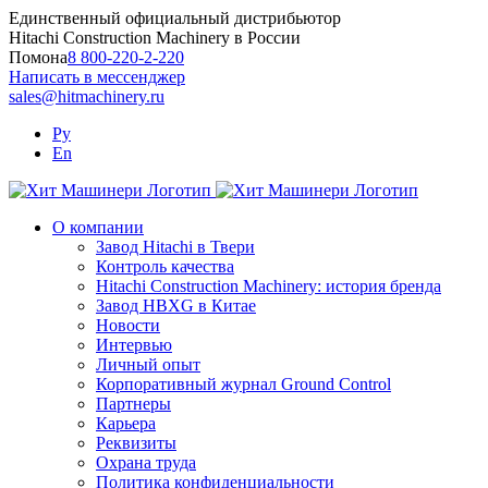
Skip
Единственный официальный дистрибьютор
to
Hitachi Construction Machinery в России
content
Помона
8 800-220-2-220
Написать в мессенджер
sales@hitmachinery.ru
Ру
En
О компании
Завод Hitachi в Твери
Контроль качества
Hitachi Construction Machinery: история бренда
Завод HBXG в Китае
Новости
Интервью
Личный опыт
Корпоративный журнал Ground Control
Партнеры
Карьера
Реквизиты
Охрана труда
Политика конфиденциальности