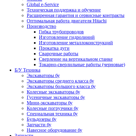
Global e-Service
Техническая поддержка и обучение
Расширенная гарантия и сервисные контракты
Оптимальная работа двигателя Hitachi
Производство
Гибка трубопроводов
Изготовление гидролиний
Изготовление металлоконструкций
Прокатка дуги
Сварочные работы
Сверление на вертикальном станке
Токарно-сверлильные работы (черновые)
Б/У Техника
Экскаваторы бу
Экскаваторы среднего класса бу
Экскаваторы большого класса бу
Колесные экскаваторы бу
Гусеничные экскаваторы бу
Мини-экскаваторы бу
Колесные погрузчики бу
Специальная техника бу
Бульдозеры бу
Запчасти бу
Навесное оборудование бу
Запчасти