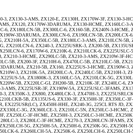
30-3, ZX130-3-AMS, ZX120-E, ZX130H, ZX170W-3F, ZX130-3
-3-AMS, ZX120, ZX170W-3DARUMA, ZX130-HCME, ZX160LC-3-
C-6, ZX180LCN-5B, ZX300LC-6, ZX160-5B, ZX240N-3-HCME, 
ZX190W-3DARUMA, ZX300LCN-6, ZX190LCN-5B, ZX200LCX-6, 
G, ZX210H-5A, ZX350LC-5B, ZX180LC-3-AMS, ZX210LCN-5B, 
5G, ZX210LCN-6, ZX240-3, ZX225USRK-3, ZX200-5B, ZX135US
250LCN-6, ZX170W-6, ZX210K-6, ZX210LCK-6, ZX225USLC-5A
, ZX210-3-HCME, ZX290LC-5B, ZX210-3-AMS, ZX210W-3F-HC
LC-5B, ZX200-3F, ZX210H-6, ZX470LC-5B, ZX210LC-5B, ZX2
W-3DARUMA, ZX210-5B, ZX160, ZX225US-3-HCME, ZX190W-3,
210W-3, ZX210K-5A, ZH200LC-A, ZX240LC-5B, ZX210H-3, ZH
X225US-5A, ZX1800K-3, ZX160LC-5A, ZX210LCK-5G, ZX330L
X220W-5B, ZX220LC-GI, ZH200-5B, ZX210K-3F, ZX240LC-6, 
40-3-AMS, ZX225USR-3F, ZX190W-5A, ZX225USLC-3FAMS, ZX1
450-3, ZX350K-3, ZX800, ZX480LCK-3, ZX470H-3, ZX225USRL
X210LCKB-5B, ZX135US-6, ZX330-3F, ZX350H-3F, ZX350LC-
 EX225USR(LC), ZX450H-HHE, ZX240-3G, 225CL RTS JD, ZX2
, ZX330LC-3G, ZX360LCE-3, ZX210LC-5N, ZX250LC-3-HCMC,
F, ZX250LC-3F-HCME, ZX250H-3, ZX250LC-3-HCME, ZX250K-
ZX280LC-3, ZX280LC-3F-HCME, ZX270-3, ZX280LCN-3FAMS,
ZX250LCH-5G, ZX250H-5A, ZX250H-6, ZX250K-5G, ZX250H-5G
250LCK-6, ZX260LCH-5A, ZX250K-6, ZX250LCH-6, ZX250LCH-