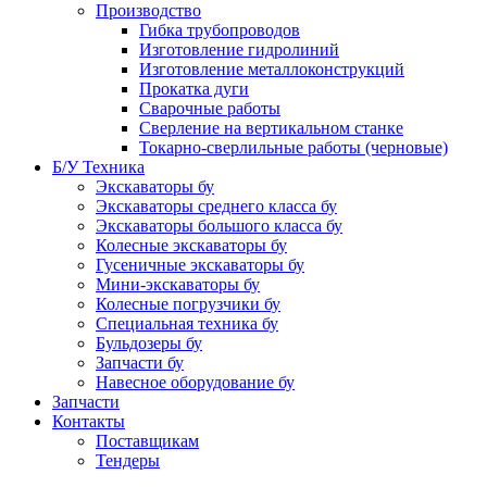
Производство
Гибка трубопроводов
Изготовление гидролиний
Изготовление металлоконструкций
Прокатка дуги
Сварочные работы
Сверление на вертикальном станке
Токарно-сверлильные работы (черновые)
Б/У Техника
Экскаваторы бу
Экскаваторы среднего класса бу
Экскаваторы большого класса бу
Колесные экскаваторы бу
Гусеничные экскаваторы бу
Мини-экскаваторы бу
Колесные погрузчики бу
Специальная техника бу
Бульдозеры бу
Запчасти бу
Навесное оборудование бу
Запчасти
Контакты
Поставщикам
Тендеры