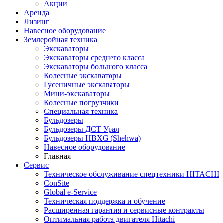
Акции
Аренда
Лизинг
Навесное оборудование
Землеройная техника
Экскаваторы
Экскаваторы среднего класса
Экскаваторы большого класса
Колесные экскаваторы
Гусеничные экскаваторы
Мини-экскаваторы
Колесные погрузчики
Специальная техника
Бульдозеры
Бульдозеры ДСТ Урал
Бульдозеры HBXG (Shehwa)
Навесное оборудование
Главная
Сервис
Техническое обслуживание спецтехники HITACHI
ConSite
Global e-Service
Техническая поддержка и обучение
Расширенная гарантия и сервисные контракты
Оптимальная работа двигателя Hitachi