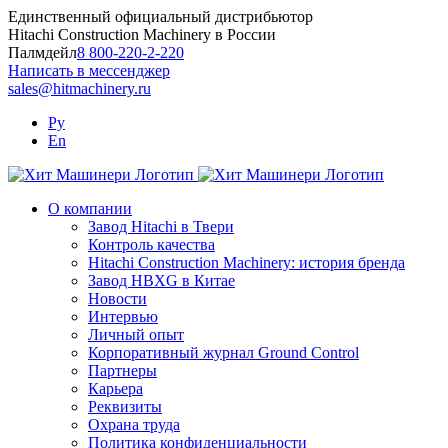
Skip
Единственный официальный дистрибьютор
to
Hitachi Construction Machinery в России
content
Палмдейл
8 800-220-2-220
Написать в мессенджер
sales@hitmachinery.ru
Ру
En
О компании
Завод Hitachi в Твери
Контроль качества
Hitachi Construction Machinery: история бренда
Завод HBXG в Китае
Новости
Интервью
Личный опыт
Корпоративный журнал Ground Control
Партнеры
Карьера
Реквизиты
Охрана труда
Политика конфиденциальности