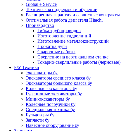
Global e-Service
Техническая поддержка и обучение
Расширенная гарантия и сервисные контракты
Оптимальная работа двигателя Hitachi
Производство
Гибка трубопроводов
Изготовление гидролиний
Изготовление металлоконструкций
Прокатка дуги
Сварочные работы
Сверление на вертикальном станке
Токарно-сверлильные работы (черновые)
Б/У Техника
Экскаваторы бу
Экскаваторы среднего класса бу
Экскаваторы большого класса бу
Колесные экскаваторы бу
Гусеничные экскаваторы бу
Мини-экскаваторы бу
Колесные погрузчики бу
Специальная техника бу
Бульдозеры бу
Запчасти бу
Навесное оборудование бу
Запчасти