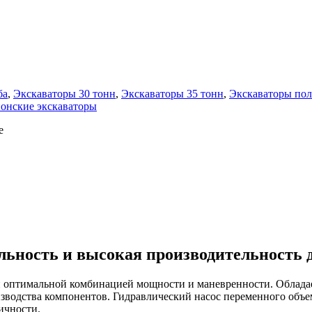
ба
,
Экскаваторы 30 тонн
,
Экскаваторы 35 тонн
,
Экскаваторы по
онские экскаваторы
е
альность и высокая производительность
 оптимальной комбинацией мощности и маневренности. Облада
зводства компонентов. Гидравлический насос переменного объе
ичности.