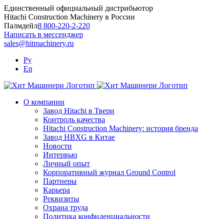
Skip
Единственный официальный дистрибьютор
to
Hitachi Construction Machinery в России
content
Палмдейл
8 800-220-2-220
Написать в мессенджер
sales@hitmachinery.ru
Ру
En
О компании
Завод Hitachi в Твери
Контроль качества
Hitachi Construction Machinery: история бренда
Завод HBXG в Китае
Новости
Интервью
Личный опыт
Корпоративный журнал Ground Control
Партнеры
Карьера
Реквизиты
Охрана труда
Политика конфиденциальности