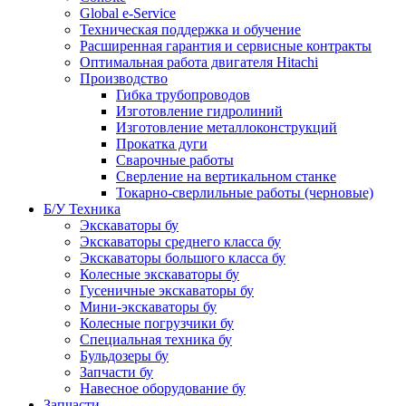
Global e-Service
Техническая поддержка и обучение
Расширенная гарантия и сервисные контракты
Оптимальная работа двигателя Hitachi
Производство
Гибка трубопроводов
Изготовление гидролиний
Изготовление металлоконструкций
Прокатка дуги
Сварочные работы
Сверление на вертикальном станке
Токарно-сверлильные работы (черновые)
Б/У Техника
Экскаваторы бу
Экскаваторы среднего класса бу
Экскаваторы большого класса бу
Колесные экскаваторы бу
Гусеничные экскаваторы бу
Мини-экскаваторы бу
Колесные погрузчики бу
Специальная техника бу
Бульдозеры бу
Запчасти бу
Навесное оборудование бу
Запчасти