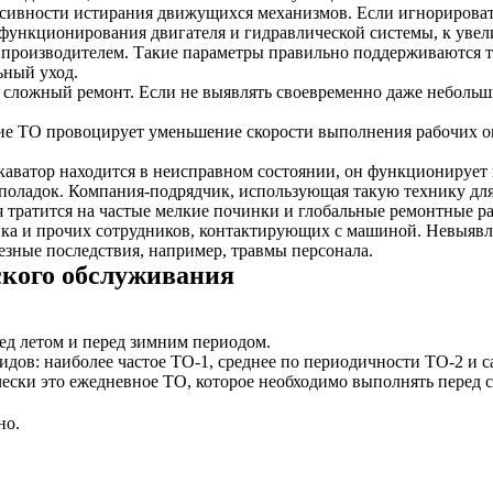
нсивности истирания движущихся механизмов. Если игнорировать
и функционирования двигателя и гидравлической системы, к уве
 производителем. Такие параметры правильно поддерживаются т
ьный уход.
сложный ремонт. Если не выявлять своевременно даже небольши
е ТО провоцирует уменьшение скорости выполнения рабочих о
каватор находится в неисправном состоянии, он функционирует 
поладок. Компания-подрядчик, использующая такую технику для 
я тратится на частые мелкие починки и глобальные ремонтные р
ка и прочих сотрудников, контактирующих с машиной. Невыявл
езные последствия, например, травмы персонала.
кого обслуживания
ред летом и перед зимним периодом.
видов: наиболее частое ТО-1, среднее по периодичности ТО-2 и с
ески это ежедневное ТО, которое необходимо выполнять перед с
но.