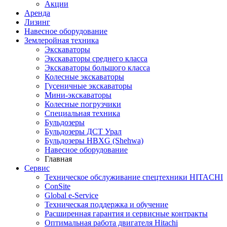
Акции
Аренда
Лизинг
Навесное оборудование
Землеройная техника
Экскаваторы
Экскаваторы среднего класса
Экскаваторы большого класса
Колесные экскаваторы
Гусеничные экскаваторы
Мини-экскаваторы
Колесные погрузчики
Специальная техника
Бульдозеры
Бульдозеры ДСТ Урал
Бульдозеры HBXG (Shehwa)
Навесное оборудование
Главная
Сервис
Техническое обслуживание спецтехники HITACHI
ConSite
Global e-Service
Техническая поддержка и обучение
Расширенная гарантия и сервисные контракты
Оптимальная работа двигателя Hitachi