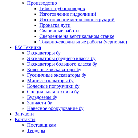
Производство
Гибка трубопроводов
Изготовление гидролиний
Изготовление металлоконструкций
Прокатка дуги
Сварочные работы
Сверление на вертикальном станке
Токарно-сверлильные работы (черновые)
Б/У Техника
Экскаваторы бу
Экскаваторы среднего класса бу
Экскаваторы большого класса бу
Колесные экскаваторы бу
Гусеничные экскаваторы бу
Мини-экскаваторы бу
Колесные погрузчики бу
Специальная техника бу
Бульдозеры бу
Запчасти бу
Навесное оборудование бу
Запчасти
Контакты
Поставщикам
Тендеры