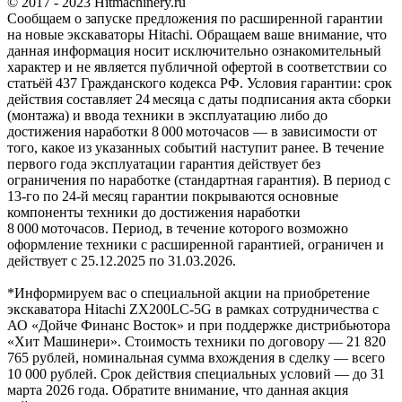
© 2017 - 2023 Hitmachinery.ru
Сообщаем о запуске предложения по расширенной гарантии
на новые экскаваторы Hitachi. Обращаем ваше внимание, что
данная информация носит исключительно ознакомительный
характер и не является публичной офертой в соответствии со
статьёй 437 Гражданского кодекса РФ. Условия гарантии: срок
действия составляет 24 месяца с даты подписания акта сборки
(монтажа) и ввода техники в эксплуатацию либо до
достижения наработки 8 000 моточасов — в зависимости от
того, какое из указанных событий наступит ранее. В течение
первого года эксплуатации гарантия действует без
ограничения по наработке (стандартная гарантия). В период с
13‑го по 24‑й месяц гарантии покрываются основные
компоненты техники до достижения наработки
8 000 моточасов. Период, в течение которого возможно
оформление техники с расширенной гарантией, ограничен и
действует с 25.12.2025 по 31.03.2026.
*Информируем вас о специальной акции на приобретение
экскаватора Hitachi ZX200LC-5G в рамках сотрудничества с
АО «Дойче Финанс Восток» и при поддержке дистрибьютора
«Хит Машинери». Стоимость техники по договору — 21 820
765 рублей, номинальная сумма вхождения в сделку — всего
10 000 рублей. Срок действия специальных условий — до 31
марта 2026 года. Обратите внимание, что данная акция