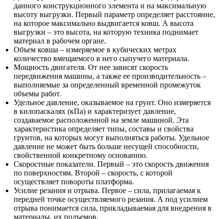
данного конструкционного элемента и на максимальную
высоту выгрузки. Первый параметр определяет расстояние,
на которое максимально выдвигается ковш. А высота
выгрузки – это высота, на которую техника поднимает
материал в рабочем органе.
Объем ковша – измеряемое в кубических метрах
количество вмещаемого в него сыпучего материала.
Мощность двигателя. От нее зависят скорость
передвижения машины, а также ее производительность –
выполняемые за определенный временной промежуток
объемы работ.
Удельное давление, оказываемое на грунт. Оно измеряется
в килопаскалях (кПа) и характеризует давление,
создаваемое расположенной на земле машиной. Эта
характеристика определяет типы, составы и свойства
грунтов, на которых могут выполняться работы. Удельное
давление не может быть больше несущей способности,
свойственной конкретному основанию.
Скоростные показатели. Первый – это скорость движения
по поверхностям. Второй – скорость, с которой
осуществляет повороты платформа.
Усилие резания и отрыва. Первое – сила, прилагаемая к
передней точке осуществляемого резания. А под усилием
отрыва понимается сила, прикладываемая для внедрения в
материалы, их подъемов.