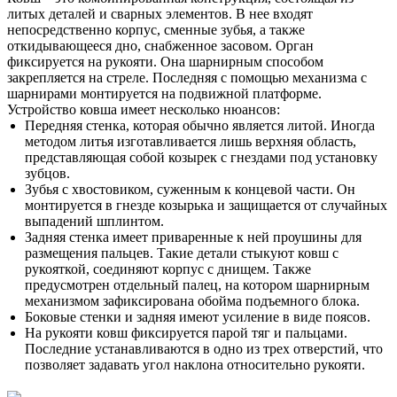
литых деталей и сварных элементов. В нее входят
непосредственно корпус, сменные зубья, а также
откидывающееся дно, снабженное засовом. Орган
фиксируется на рукояти. Она шарнирным способом
закрепляется на стреле. Последняя с помощью механизма с
шарнирами монтируется на подвижной платформе.
Устройство ковша имеет несколько нюансов:
Передняя стенка, которая обычно является литой. Иногда
методом литья изготавливается лишь верхняя область,
представляющая собой козырек с гнездами под установку
зубцов.
Зубья с хвостовиком, суженным к концевой части. Он
монтируется в гнезде козырька и защищается от случайных
выпадений шплинтом.
Задняя стенка имеет приваренные к ней проушины для
размещения пальцев. Такие детали стыкуют ковш с
рукояткой, соединяют корпус с днищем. Также
предусмотрен отдельный палец, на котором шарнирным
механизмом зафиксирована обойма подъемного блока.
Боковые стенки и задняя имеют усиление в виде поясов.
На рукояти ковш фиксируется парой тяг и пальцами.
Последние устанавливаются в одно из трех отверстий, что
позволяет задавать угол наклона относительно рукояти.