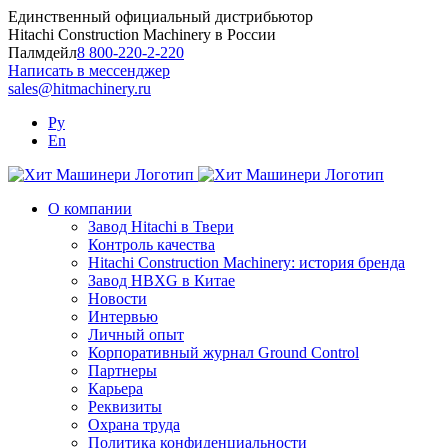
Skip
Единственный официальный дистрибьютор
to
Hitachi Construction Machinery в России
content
Палмдейл
8 800-220-2-220
Написать в мессенджер
sales@hitmachinery.ru
Ру
En
О компании
Завод Hitachi в Твери
Контроль качества
Hitachi Construction Machinery: история бренда
Завод HBXG в Китае
Новости
Интервью
Личный опыт
Корпоративный журнал Ground Control
Партнеры
Карьера
Реквизиты
Охрана труда
Политика конфиденциальности