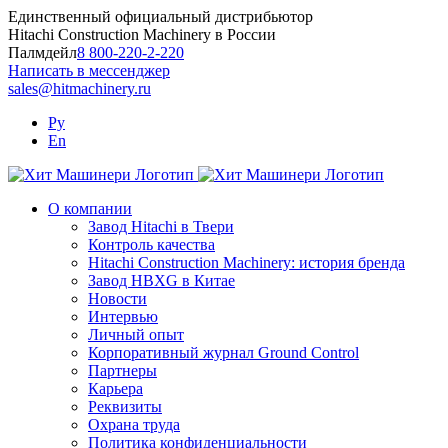
Skip
Единственный официальный дистрибьютор
to
Hitachi Construction Machinery в России
content
Палмдейл
8 800-220-2-220
Написать в мессенджер
sales@hitmachinery.ru
Ру
En
О компании
Завод Hitachi в Твери
Контроль качества
Hitachi Construction Machinery: история бренда
Завод HBXG в Китае
Новости
Интервью
Личный опыт
Корпоративный журнал Ground Control
Партнеры
Карьера
Реквизиты
Охрана труда
Политика конфиденциальности