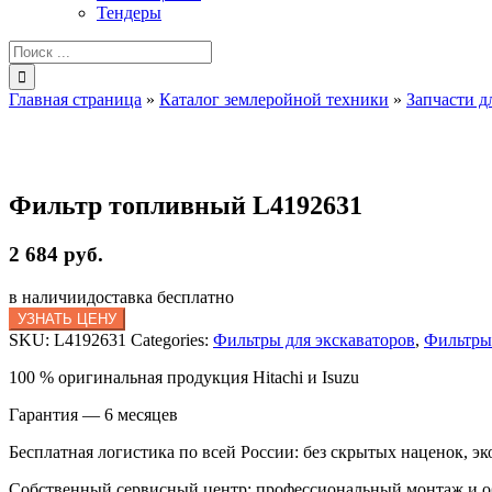
Тендеры
Результат
поиска:
Главная страница
»
Каталог землеройной техники
»
Запчасти д
Фильтр топливный L4192631
2 684 руб.
в наличии
доставка бесплатно
УЗНАТЬ ЦЕНУ
SKU:
L4192631
Categories:
Фильтры для экскаваторов
,
Фильтры
100 % оригинальная продукция Hitachi и Isuzu
Гарантия — 6 месяцев
Бесплатная логистика по всей России: без скрытых наценок, эк
Собственный сервисный центр: профессиональный монтаж и 