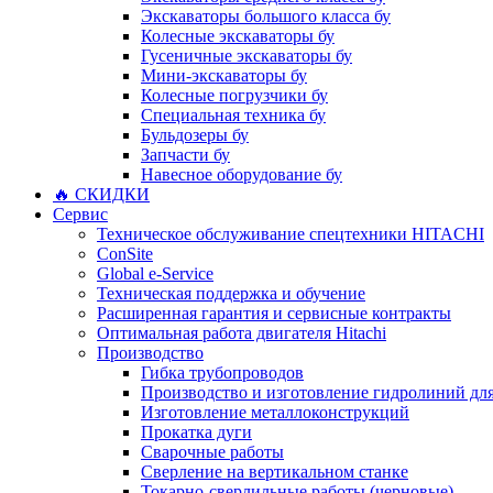
Экскаваторы большого класса бу
Колесные экскаваторы бу
Гусеничные экскаваторы бу
Мини-экскаваторы бу
Колесные погрузчики бу
Специальная техника бу
Бульдозеры бу
Запчасти бу
Навесное оборудование бу
🔥 СКИДКИ
Сервис
Техническое обслуживание спецтехники HITACHI
ConSite
Global e-Service
Техническая поддержка и обучение
Расширенная гарантия и сервисные контракты
Оптимальная работа двигателя Hitachi
Производство
Гибка трубопроводов
Производство и изготовление гидролиний для
Изготовление металлоконструкций
Прокатка дуги
Сварочные работы
Сверление на вертикальном станке
Токарно-сверлильные работы (черновые)