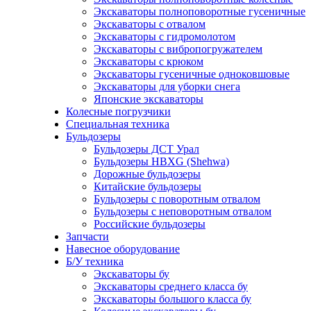
Экскаваторы полноповоротные гусеничные
Экскаваторы с отвалом
Экскаваторы с гидромолотом
Экскаваторы с вибропогружателем
Экскаваторы с крюком
Экскаваторы гусеничные одноковшовые
Экскаваторы для уборки снега
Японские экскаваторы
Колесные погрузчики
Специальная техника
Бульдозеры
Бульдозеры ДСТ Урал
Бульдозеры HBXG (Shehwa)
Дорожные бульдозеры
Китайские бульдозеры
Бульдозеры с поворотным отвалом
Бульдозеры с неповоротным отвалом
Российские бульдозеры
Запчасти
Навесное оборудование
Б/У техника
Экскаваторы бу
Экскаваторы среднего класса бу
Экскаваторы большого класса бу