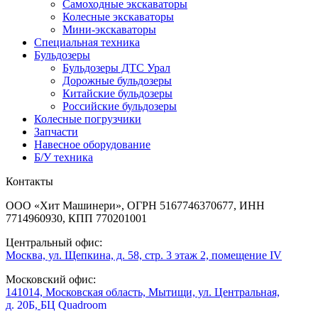
Самоходные экскаваторы
Колесные экскаваторы
Мини-экскаваторы
Специальная техника
Бульдозеры
Бульдозеры ДТС Урал
Дорожные бульдозеры
Китайские бульдозеры
Российские бульдозеры
Колесные погрузчики
Запчасти
Навесное оборудование
Б/У техника
Контакты
ООО «Хит Машинери», ОГРН 5167746370677, ИНН
7714960930, КПП 770201001
Центральный офис:
Москва, ул. Щепкина, д. 58, стр. 3 этаж 2, помещение IV
Московский офис:
141014, Московская область, Мытищи, ул. Центральная,
д. 20Б,
БЦ Quadroom