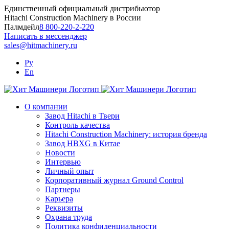
Skip
Единственный официальный дистрибьютор
to
Hitachi Construction Machinery в России
content
Палмдейл
8 800-220-2-220
Написать в мессенджер
sales@hitmachinery.ru
Ру
En
О компании
Завод Hitachi в Твери
Контроль качества
Hitachi Construction Machinery: история бренда
Завод HBXG в Китае
Новости
Интервью
Личный опыт
Корпоративный журнал Ground Control
Партнеры
Карьера
Реквизиты
Охрана труда
Политика конфиденциальности