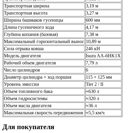
Транспортная ширина
3,19 м
Транспортная высота
3,27 м
Ширина башмаков гусеницы
600 мм
Длина гусеничного хода
4,17 м
Глубина копания (базовая)
7,38 м
Максимальный горизонтальный вынос
10,89 м
Сила отрыва ковша
246 кН
Модель двигателя
Isuzu AA‑6HK1X
Рабочий объем двигателя
7,79 л
Число цилиндров
6
Диаметр цилиндра × ход поршня
115 × 125 мм
Уровень эмиссии
Tier 2 / II
Объем топливного бака
≈630 л
Объем гидросистемы
≈320 л
Объем масла двигателя
≈36 л
Максимальная скорость передвижения
≈5,5 км/ч
Для покупателя