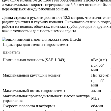
крутящим моментом до 1300 Н·м обеспечивает высокую произв
а максимальная скорость передвижения 5,5 км/ч позволяет быс
перемещаться между рабочими зонами.
Длина стрелы и рукояти достигают 12,5 метров, что значитель
радиус действия и глубину копания. Экскаватор отлично подхо
работы на водных объектах, монтажа трубопроводов и других за
важна точность и дальность выемки грунта.
Параметры двигателя и гидросистемы
Двигатель
Номинальная мощность (SAE J1349)
кВт (л.с.)
при об/
мин
Максимальный крутящий момент
Нм (кгс-м)
при об/
мин
Максимальный поток гидросистемы
л/мин
Максимальная производительность насоса контура
МПа
управления
Скорость поворота платформы
об/мин