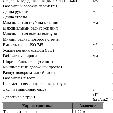
Скорость передвижения (высокая / низкая)
км/ч
Габариты и рабочие параметры
Длина рукояти
м
Длина стрелы
Максимальная глубина копания
мм
Максимальный радиус копания
Максимальная высота выгрузки
Миним. радиус поворота стрелы
Емкость ковша ISO 7451
м3
Усилие резания ковшом (ISO)
Габаритная ширина
мм
Ширина башмаков гусеницы
Минимальный дорожный просвет
Радиус поворота задней части
Габаритная высота
Параметры веса и давления на грунт
Эксплуатационная масса
т
кПа
Давление на грунт
(кгс/cм2)
Характеристика
Значение
Транспортная длина
11,22 м