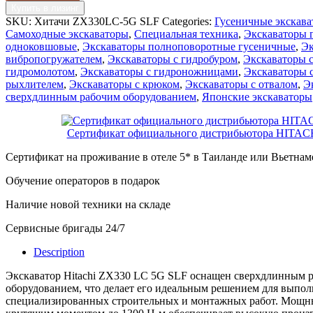
Купить в лизинг
SKU:
Хитачи ZX330LC-5G SLF
Categories:
Гусеничные экскав
Самоходные экскаваторы
,
Специальная техника
,
Экскаваторы 
одноковшовые
,
Экскаваторы полноповоротные гусеничные
,
Эк
вибропогружателем
,
Экскаваторы с гидробуром
,
Экскаваторы 
гидромолотом
,
Экскаваторы с гидроножницами
,
Экскаваторы 
рыхлителем
,
Экскаваторы с крюком
,
Экскаваторы с отвалом
,
Э
сверхдлинным рабочим оборудованием
,
Японские экскаваторы
Сертификат официального дистрибьютора HITAC
Сертификат на проживание в отеле 5* в Таиланде или Вьетнам
Обучение операторов в подарок
Наличие новой техники на складе
Сервисные бригады 24/7
Description
Экскаватор Hitachi ZX330 LC 5G SLF оснащен сверхдлинным 
оборудованием, что делает его идеальным решением для выпо
специализированных строительных и монтажных работ. Мощны