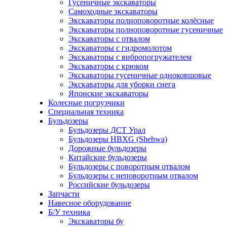
Гусеничные экскаваторы
Самоходные экскаваторы
Экскаваторы полноповоротные колёсные
Экскаваторы полноповоротные гусеничные
Экскаваторы с отвалом
Экскаваторы с гидромолотом
Экскаваторы с вибропогружателем
Экскаваторы с крюком
Экскаваторы гусеничные одноковшовые
Экскаваторы для уборки снега
Японские экскаваторы
Колесные погрузчики
Специальная техника
Бульдозеры
Бульдозеры ДСТ Урал
Бульдозеры HBXG (Shehwa)
Дорожные бульдозеры
Китайские бульдозеры
Бульдозеры с поворотным отвалом
Бульдозеры с неповоротным отвалом
Российские бульдозеры
Запчасти
Навесное оборудование
Б/У техника
Экскаваторы бу