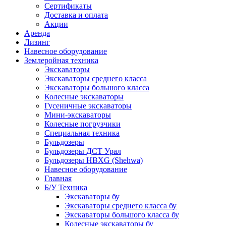
Сертификаты
Доставка и оплата
Акции
Аренда
Лизинг
Навесное оборудование
Землеройная техника
Экскаваторы
Экскаваторы среднего класса
Экскаваторы большого класса
Колесные экскаваторы
Гусеничные экскаваторы
Мини-экскаваторы
Колесные погрузчики
Специальная техника
Бульдозеры
Бульдозеры ДСТ Урал
Бульдозеры HBXG (Shehwa)
Навесное оборудование
Главная
Б/У Техника
Экскаваторы бу
Экскаваторы среднего класса бу
Экскаваторы большого класса бу
Колесные экскаваторы бу