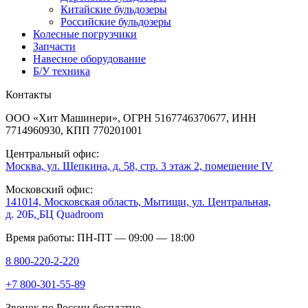
Китайские бульдозеры
Российские бульдозеры
Колесные погрузчики
Запчасти
Навесное оборудование
Б/У техника
Контакты
ООО «Хит Машинери», ОГРН 5167746370677, ИНН
7714960930, КПП 770201001
Центральный офис:
Москва, ул. Щепкина, д. 58, стр. 3 этаж 2, помещение IV
Московский офис:
141014, Московская область, Мытищи, ул. Центральная,
д. 20Б,
БЦ Quadroom
Время работы: ПН-ПТ — 09:00 — 18:00
8 800-220-2-220
+7 800-301-55-89
Звонок по России бесплатно