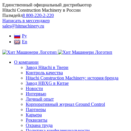
Skip
Единственный официальный дистрибьютор
to
Hitachi Construction Machinery в России
content
Палмдейл
8 800-220-2-220
Написать в мессенджер
sales@hitmachinery.ru
Ру
En
О компании
Завод Hitachi в Твери
Контроль качества
Hitachi Construction Machinery: история бренда
Завод HBXG в Китае
Новости
Интервью
Личный опыт
Корпоративный журнал Ground Control
Партнеры
Карьера
Реквизиты
Охрана труда
Политика конфиденциальности