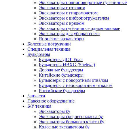
Экскаваторы полноповоротные гусеничные
Экскаваторы с отвалом
Экскаваторы с гидромолотом
Экскаваторы с вибропогружателем
Экскаваторы с крюком
Экскаваторы гусеничные одноковшовые
Экскаваторы для уборки снега
Японские экскаваторы
Колесные погрузчики
Специальная техника
Бульдозеры
Бульдозеры ДСТ Урал
Бульдозеры HBXG (Shehwa)
Дорожные бульдозеры
Китайские бульдозеры
Бульдозеры с поворотным отвалом
Бульдозеры с неповоротным отвалом
Российские бульдозеры
Запчасти
Навесное оборудование
Б/У техника
Экскаваторы бу
Экскаваторы среднего класса бу
Экскаваторы большого класса бу
Колесные экскаваторы бу