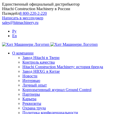
Skip
Единственный официальный дистрибьютор
to
Hitachi Construction Machinery в России
content
Палмдейл
8 800-220-2-220
Написать в мессенджер
sales@hitmachinery.ru
Ру
En
О компании
Завод Hitachi в Твери
Контроль качества
Hitachi Construction Machinery: история бренда
Завод HBXG в Китае
Новости
Интервью
Личный опыт
Корпоративный журнал Ground Control
Партнеры
Карьера
Реквизиты
Охрана труда
Политика конфиденциальности