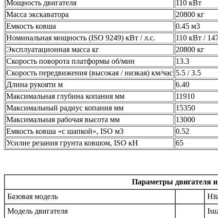
Мощность двигателя
110 кВт
Масса экскаватора
20800 кг
Емкость ковша
0.45 м3
Номинальная мощность (ISO 9249) кВт / л.с.
110 кВт / 147
Эксплуатационная масса кг
20800 кг
Скорость поворота платформы об/мин
13.3
Скорость передвижения (высокая / низкая) км/час
5.5 / 3.5
Длина рукояти м
6.40
Максимальная глубина копания мм
11910
Максимальный радиус копания мм
15350
Максимальная рабочая высота мм
13000
Емкость ковша «с шапкой», ISO м3
0.52
Усилие резания грунта ковшом, ISO кН
65
Параметры двигателя и
Базовая модель
Hit
Модель двигателя
Is