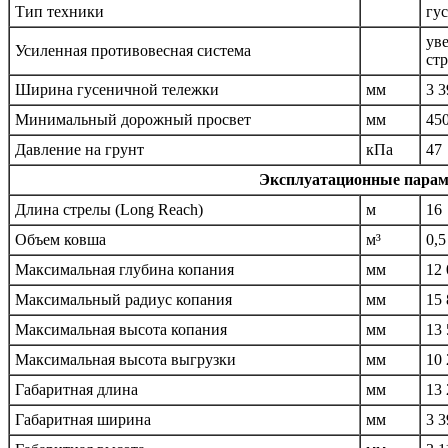
Тип техники
гу
ув
Усиленная противовесная система
ст
Ширина гусеничной тележки
мм
3 3
Минимальный дорожный просвет
мм
45
Давление на грунт
кПа
47
Эксплуатационные парам
Длина стрелы (Long Reach)
м
16
Объем ковша
м³
0,5
Максимальная глубина копания
мм
12 
Максимальный радиус копания
мм
15 
Максимальная высота копания
мм
13 
Максимальная высота выгрузки
мм
10 
Габаритная длина
мм
13 
Габаритная ширина
мм
3 3