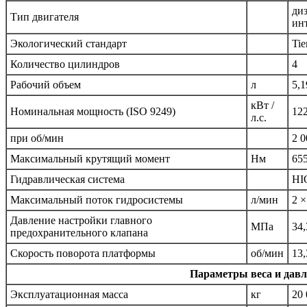
ди
Тип двигателя
ин
Экологический стандарт
Tie
Количество цилиндров
4
Рабочий объем
л
5,1
кВт /
Номинальная мощность (ISO 9249)
122
л.с.
при об/мин
2 0
Максимальный крутящий момент
Нм
65
Гидравлическая система
HIO
Максимальный поток гидросистемы
л/мин
2 ×
Давление настройки главного
МПа
34,
предохранительного клапана
Скорость поворота платформы
об/мин
13,
Параметры веса и давл
Эксплуатационная масса
кг
20 