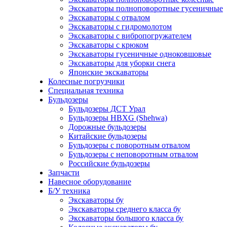
Экскаваторы полноповоротные гусеничные
Экскаваторы с отвалом
Экскаваторы с гидромолотом
Экскаваторы с вибропогружателем
Экскаваторы с крюком
Экскаваторы гусеничные одноковшовые
Экскаваторы для уборки снега
Японские экскаваторы
Колесные погрузчики
Специальная техника
Бульдозеры
Бульдозеры ДСТ Урал
Бульдозеры HBXG (Shehwa)
Дорожные бульдозеры
Китайские бульдозеры
Бульдозеры с поворотным отвалом
Бульдозеры с неповоротным отвалом
Российские бульдозеры
Запчасти
Навесное оборудование
Б/У техника
Экскаваторы бу
Экскаваторы среднего класса бу
Экскаваторы большого класса бу