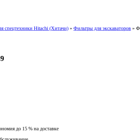
ля спецтехники Hitachi (Хитачи)
»
Фильтры для экскаваторов
»
Ф
69
ономия до 15 % на доставке
обслуживание