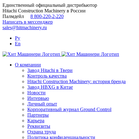
Skip
Единственный официальный дистрибьютор
to
Hitachi Construction Machinery в России
content
Палмдейл
8 800-220-2-220
Написать в мессенджер
sales@hitmachinery.ru
Ру
En
О компании
Завод Hitachi в Твери
Контроль качества
Hitachi Construction Machinery: история бренда
Завод HBXG в Китае
Новости
Интервью
Личный опыт
Корпоративный журнал Ground Control
Партнеры
Карьера
Реквизиты
Охрана труда
Политика конфиденциальности