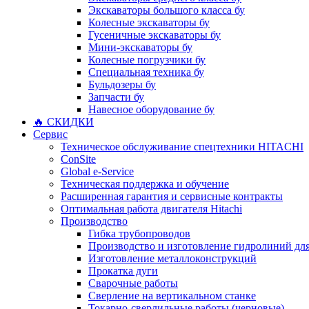
Экскаваторы большого класса бу
Колесные экскаваторы бу
Гусеничные экскаваторы бу
Мини-экскаваторы бу
Колесные погрузчики бу
Специальная техника бу
Бульдозеры бу
Запчасти бу
Навесное оборудование бу
🔥 СКИДКИ
Сервис
Техническое обслуживание спецтехники HITACHI
ConSite
Global e-Service
Техническая поддержка и обучение
Расширенная гарантия и сервисные контракты
Оптимальная работа двигателя Hitachi
Производство
Гибка трубопроводов
Производство и изготовление гидролиний для
Изготовление металлоконструкций
Прокатка дуги
Сварочные работы
Сверление на вертикальном станке
Токарно-сверлильные работы (черновые)