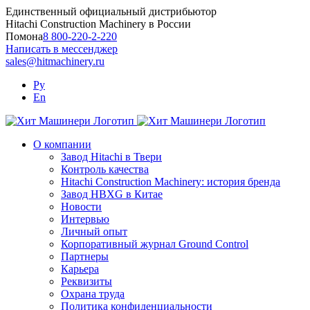
Skip
Единственный официальный дистрибьютор
to
Hitachi Construction Machinery в России
content
Помона
8 800-220-2-220
Написать в мессенджер
sales@hitmachinery.ru
Ру
En
О компании
Завод Hitachi в Твери
Контроль качества
Hitachi Construction Machinery: история бренда
Завод HBXG в Китае
Новости
Интервью
Личный опыт
Корпоративный журнал Ground Control
Партнеры
Карьера
Реквизиты
Охрана труда
Политика конфиденциальности