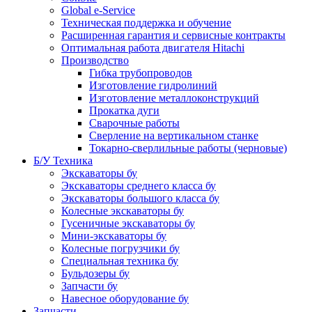
Global e-Service
Техническая поддержка и обучение
Расширенная гарантия и сервисные контракты
Оптимальная работа двигателя Hitachi
Производство
Гибка трубопроводов
Изготовление гидролиний
Изготовление металлоконструкций
Прокатка дуги
Сварочные работы
Сверление на вертикальном станке
Токарно-сверлильные работы (черновые)
Б/У Техника
Экскаваторы бу
Экскаваторы среднего класса бу
Экскаваторы большого класса бу
Колесные экскаваторы бу
Гусеничные экскаваторы бу
Мини-экскаваторы бу
Колесные погрузчики бу
Специальная техника бу
Бульдозеры бу
Запчасти бу
Навесное оборудование бу
Запчасти