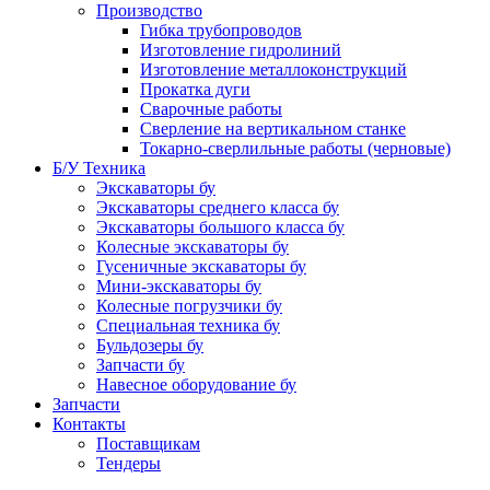
Производство
Гибка трубопроводов
Изготовление гидролиний
Изготовление металлоконструкций
Прокатка дуги
Сварочные работы
Сверление на вертикальном станке
Токарно-сверлильные работы (черновые)
Б/У Техника
Экскаваторы бу
Экскаваторы среднего класса бу
Экскаваторы большого класса бу
Колесные экскаваторы бу
Гусеничные экскаваторы бу
Мини-экскаваторы бу
Колесные погрузчики бу
Специальная техника бу
Бульдозеры бу
Запчасти бу
Навесное оборудование бу
Запчасти
Контакты
Поставщикам
Тендеры