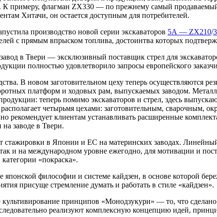
и. К примеру, флагман ZX330 — по прежнему самый продаваемый 
ментам Хитачи, он остается доступным для потребителей.
запустила производство новой серии экскаваторов
5А — ZX210
/
3
телей с прямым впрыском топлива, достоинтва которых подтве
завод в Твери — эксклюзивный поставщик стрел для экскаваторов
дукции полностью удовлетворило запросы европейского заказчи
ства. В новом заготовительном цеху теперь осуществляются резка
оворотных платформ и ходовых рам, выпускаемых заводом. Метал
родукции: теперь помимо экскаваторов и стрел, здесь выпускаю
i располагает четырьмя цехами: заготовительным, сварочным, о
о рекомендует клиентам устанавливать расширенные комплект
на заводе в Твери.
т стажировки в Японии и ЕС на материнских заводах. Линейный
, так и на международном уровне ежегодно, для мотивации и по
 категории «покраска».
е японской философии и системе кайдзен, в основе которой бер
тия присуще стремление думать и работать в стиле «кайдзен».
 культивирование принципов «Монодзукури» — то, что сделано в
последовательно реализуют комплексную концепцию идей, принц