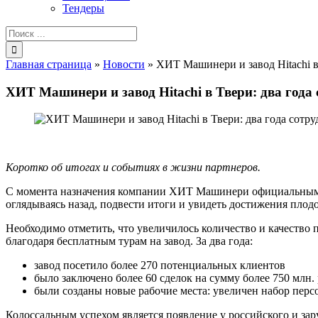
Тендеры
Результат
поиска:
Главная страница
»
Новости
»
ХИТ Машинери и завод Hitachi в
ХИТ Машинери и завод Hitachi в Твери: два года
Коротко об итогах и событиях в жизни партнеров.
С момента назначения компании ХИТ Машинери официальным дис
оглядываясь назад, подвести итоги и увидеть достижения пло
Необходимо отметить, что увеличилось количество и качеств
благодаря бесплатным турам на завод. За два года:
завод посетило более 270 потенциальных клиентов
было заключено более 60 сделок на сумму более 750 млн.
были созданы новые рабочие места: увеличен набор персо
Колоссальным успехом является появление у российского и за