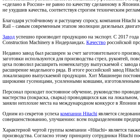
«сделано в России» не равно по качеству сделанному в Япони
не ухудшив качества, соответствуя строгим техническим регла
Благодаря устойчивому и растущему спросу, компания Hitachi 
Rail – самым современным этапом эволюции дизельных двига
Завод
успешно производит продукцию на экспорт. С 2017 года 
Construction Machinery в Нидерландах.
Качество
российской про
Недавно завод был расширен за счет заготовительного производ
заготовки используются для производства стрел, рукоятей, п
цеха позволил расширить номенклатуру выпускаемой с завода п
расширение модельного ряда. В итоге российский завод Hitach
локализацию выпускаемой продукции. Хит Машинери постоянн
широкими гусеницами, усиленными ковшами, изготовленными 
Персонал проходит постоянное обучение, руководство проводи
мастерства (покраска, сварка) проводящихся как на локальном
заняли неплохие места на международном конкурсе в Японии в
Одним из секретов успеха
компании Hitachi
является следовани
совершенствованию, улучшению: всем подразделениям предприя
Характерной чертой группы компании «Hitachi» является также
производства. Согласно этому принципу сотрудники Hitachi 