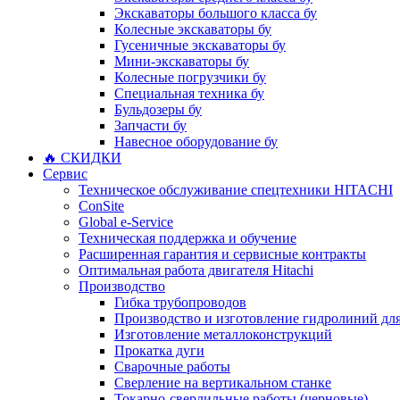
Экскаваторы большого класса бу
Колесные экскаваторы бу
Гусеничные экскаваторы бу
Мини-экскаваторы бу
Колесные погрузчики бу
Специальная техника бу
Бульдозеры бу
Запчасти бу
Навесное оборудование бу
🔥 СКИДКИ
Сервис
Техническое обслуживание спецтехники HITACHI
ConSite
Global e-Service
Техническая поддержка и обучение
Расширенная гарантия и сервисные контракты
Оптимальная работа двигателя Hitachi
Производство
Гибка трубопроводов
Производство и изготовление гидролиний для
Изготовление металлоконструкций
Прокатка дуги
Сварочные работы
Сверление на вертикальном станке
Токарно-сверлильные работы (черновые)