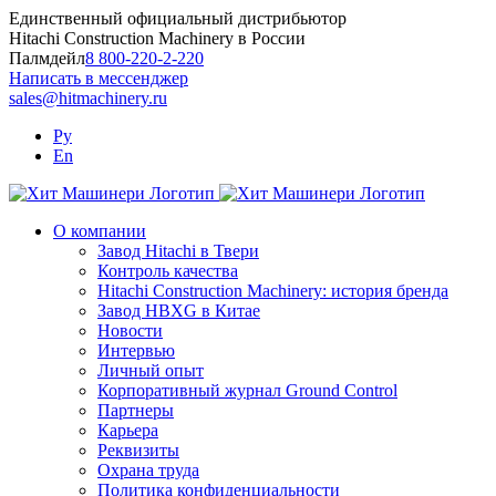
Skip
Единственный официальный дистрибьютор
to
Hitachi Construction Machinery в России
content
Палмдейл
8 800-220-2-220
Написать в мессенджер
sales@hitmachinery.ru
Ру
En
О компании
Завод Hitachi в Твери
Контроль качества
Hitachi Construction Machinery: история бренда
Завод HBXG в Китае
Новости
Интервью
Личный опыт
Корпоративный журнал Ground Control
Партнеры
Карьера
Реквизиты
Охрана труда
Политика конфиденциальности