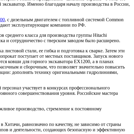
экскаватор. Именно благодаря началу производства в России,
00
, с дизельным двигателем с топливной системой Common
рждают эксплуатирующие компании по РФ.
 среднего класса для производства группы Hitachi
ка и сотрудничество с тверским заводом было расширено.
 листовой стали, ее гибка и подготовка к сварке. Затем эти
лопрокат поступает от местных поставщиков. Запуск нового
тся ковши для горного экскаватора EX1200, а в планах
красочным и сборочным, что позволяет значительно повысить
ации: дополнять технику оригинальными гидролиниями,
 персонал участвует в конкурсах профессионального
стоянного совершенствования уровня. Российские мастера
ежливое производство, стремление к постоянному
 Хитачи, равнозначно по качеству, не зависимо от страны
ипов и деятельности, создающих безопасную и эффективную