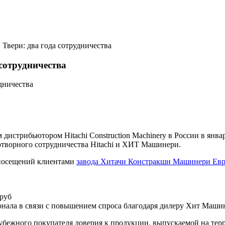
 Твери: два года сотрудничества
 сотрудничества
трибьютором Hitachi Construction Machinery в России в январе
дотворного сотрудничества Hitachi и ХИТ Машинери.
о посещений клиентами
завода Хитачи Констракшн Машинери Евр
 руб
нала в связи с повышением спроса благодаря дилеру Хит Машине
рубежного покупателя доверия к продукции, выпускаемой на тер