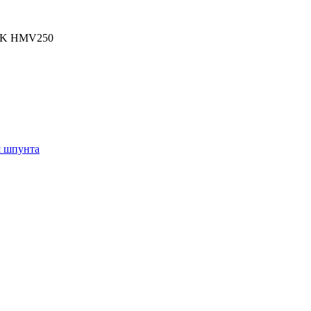
CK HMV250
я шпунта