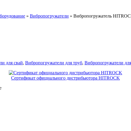
оборудование
»
Вибропогружатели
»
Вибропогружатель HITRO
и для свай
,
Вибропогружатели для труб
,
Вибропогружатели дл
Сертификат официального дистрибьютора HITROCK
е