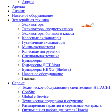
Акции
Аренда
Лизинг
Навесное оборудование
Землеройная техника
Экскаваторы
Экскаваторы среднего класса
Экскаваторы большого класса
Колесные экскаваторы
Гусеничные экскаваторы
Мини-экскаваторы
Колесные погрузчики
Специальная техника
Бульдозеры
Бульдозеры ДСТ Урал
Бульдозеры HBXG (Shehwa)
Навесное оборудование
Главная
Сервис
Техническое обслуживание спецтехники HITACHI
ConSite
Global e-Service
Техническая поддержка и обучение
Расширенная гарантия и сервисные контракты
Оптимальная работа двигателя Hitachi