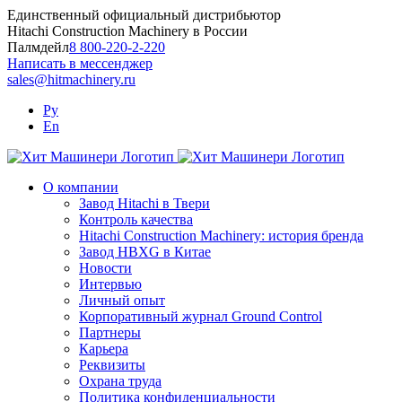
Skip
Единственный официальный дистрибьютор
to
Hitachi Construction Machinery в России
content
Палмдейл
8 800-220-2-220
Написать в мессенджер
sales@hitmachinery.ru
Ру
En
О компании
Завод Hitachi в Твери
Контроль качества
Hitachi Construction Machinery: история бренда
Завод HBXG в Китае
Новости
Интервью
Личный опыт
Корпоративный журнал Ground Control
Партнеры
Карьера
Реквизиты
Охрана труда
Политика конфиденциальности