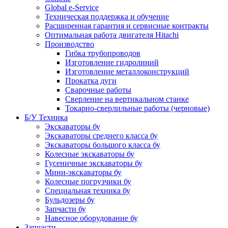
Global e-Service
Техническая поддержка и обучение
Расширенная гарантия и сервисные контракты
Оптимальная работа двигателя Hitachi
Производство
Гибка трубопроводов
Изготовление гидролиний
Изготовление металлоконструкций
Прокатка дуги
Сварочные работы
Сверление на вертикальном станке
Токарно-сверлильные работы (черновые)
Б/У Техника
Экскаваторы бу
Экскаваторы среднего класса бу
Экскаваторы большого класса бу
Колесные экскаваторы бу
Гусеничные экскаваторы бу
Мини-экскаваторы бу
Колесные погрузчики бу
Специальная техника бу
Бульдозеры бу
Запчасти бу
Навесное оборудование бу
Запчасти