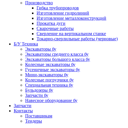
Производство
Гибка трубопроводов
Изготовление гидролиний
Изготовление металлоконструкций
Прокатка дуги
Сварочные работы
Сверление на вертикальном станке
Токарно-сверлильные работы (черновые)
Б/У Техника
Экскаваторы бу
Экскаваторы среднего класса бу
Экскаваторы большого класса бу
Колесные экскаваторы бу
Гусеничные экскаваторы бу
Мини-экскаваторы бу
Колесные погрузчики бу
Специальная техника бу
Бульдозеры бу
Запчасти бу
Навесное оборудование бу
Запчасти
Контакты
Поставщикам
Тендеры