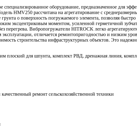
пециализированное оборудование, предназначенное для эффек
Модель HMV250 рассчитана на агрегатирование с среднеразмерны
грунта о поверхность погружаемого элемента, позволяя быстро 
соким эксцентриковым моментом, усиленной герметичной зубчато
без перегрева. Вибропогружатели HITROCK легко агрегатируютс
м эксплуатации, отличается ремонтопригодностью и низким у
оимость строительства инфраструктурных объектов. Это надежн
им плоский для шпунта, комплект РВД, дренажная линия, компл
 качественный ремонт сельскохозяйственной техники
ы