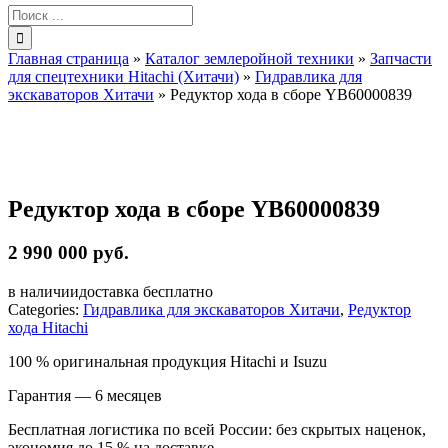
Результат
поиска:
Главная страница
»
Каталог землеройной техники
»
Запчасти
для спецтехники Hitachi (Хитачи)
»
Гидравлика для
экскаваторов Хитачи
»
Редуктор хода в сборе YB60000839
Редуктор хода в сборе YB60000839
2 990 000 руб.
в наличии
доставка бесплатно
Categories:
Гидравлика для экскаваторов Хитачи
,
Редуктор
хода Hitachi
100 % оригинальная продукция Hitachi и Isuzu
Гарантия — 6 месяцев
Бесплатная логистика по всей России: без скрытых наценок,
экономия до 15 % на доставке