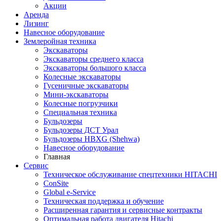
Акции
Аренда
Лизинг
Навесное оборудование
Землеройная техника
Экскаваторы
Экскаваторы среднего класса
Экскаваторы большого класса
Колесные экскаваторы
Гусеничные экскаваторы
Мини-экскаваторы
Колесные погрузчики
Специальная техника
Бульдозеры
Бульдозеры ДСТ Урал
Бульдозеры HBXG (Shehwa)
Навесное оборудование
Главная
Сервис
Техническое обслуживание спецтехники HITACHI
ConSite
Global e-Service
Техническая поддержка и обучение
Расширенная гарантия и сервисные контракты
Оптимальная работа двигателя Hitachi