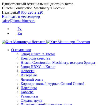
Skip
Единственный официальный дистрибьютор
to
Hitachi Construction Machinery в России
content
Палмдейл
8 800-220-2-220
Написать в мессенджер
sales@hitmachinery.ru
Ру
En
О компании
Завод Hitachi в Твери
Контроль качества
Hitachi Construction Machinery: история бренда
Завод HBXG в Китае
Новости
Интервью
Личный опыт
Корпоративный журнал Ground Control
Партнеры
Карьера
Реквизиты
Охрана труда
Политика конфиденциальности