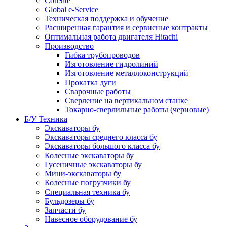
ConSite
Global e-Service
Техническая поддержка и обучение
Расширенная гарантия и сервисные контракты
Оптимальная работа двигателя Hitachi
Производство
Гибка трубопроводов
Изготовление гидролиний
Изготовление металлоконструкций
Прокатка дуги
Сварочные работы
Сверление на вертикальном станке
Токарно-сверлильные работы (черновые)
Б/У Техника
Экскаваторы бу
Экскаваторы среднего класса бу
Экскаваторы большого класса бу
Колесные экскаваторы бу
Гусеничные экскаваторы бу
Мини-экскаваторы бу
Колесные погрузчики бу
Специальная техника бу
Бульдозеры бу
Запчасти бу
Навесное оборудование бу