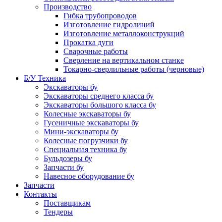
Производство
Гибка трубопроводов
Изготовление гидролиний
Изготовление металлоконструкций
Прокатка дуги
Сварочные работы
Сверление на вертикальном станке
Токарно-сверлильные работы (черновые)
Б/У Техника
Экскаваторы бу
Экскаваторы среднего класса бу
Экскаваторы большого класса бу
Колесные экскаваторы бу
Гусеничные экскаваторы бу
Мини-экскаваторы бу
Колесные погрузчики бу
Специальная техника бу
Бульдозеры бу
Запчасти бу
Навесное оборудование бу
Запчасти
Контакты
Поставщикам
Тендеры