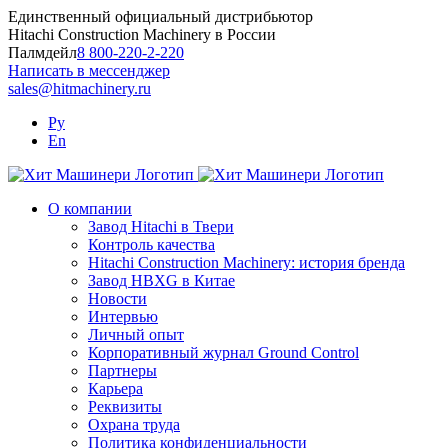
Skip
Единственный официальный дистрибьютор
to
Hitachi Construction Machinery в России
content
Палмдейл
8 800-220-2-220
Написать в мессенджер
sales@hitmachinery.ru
Ру
En
О компании
Завод Hitachi в Твери
Контроль качества
Hitachi Construction Machinery: история бренда
Завод HBXG в Китае
Новости
Интервью
Личный опыт
Корпоративный журнал Ground Control
Партнеры
Карьера
Реквизиты
Охрана труда
Политика конфиденциальности