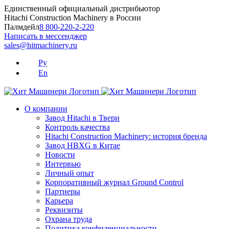
Skip
Единственный официальный дистрибьютор
to
Hitachi Construction Machinery в России
content
Палмдейл
8 800-220-2-220
Написать в мессенджер
sales@hitmachinery.ru
Ру
En
О компании
Завод Hitachi в Твери
Контроль качества
Hitachi Construction Machinery: история бренда
Завод HBXG в Китае
Новости
Интервью
Личный опыт
Корпоративный журнал Ground Control
Партнеры
Карьера
Реквизиты
Охрана труда
Политика конфиденциальности