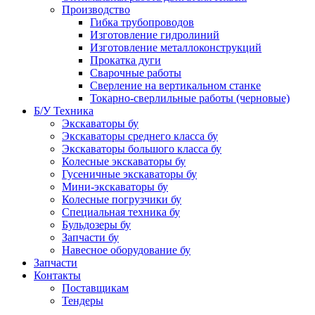
Производство
Гибка трубопроводов
Изготовление гидролиний
Изготовление металлоконструкций
Прокатка дуги
Сварочные работы
Сверление на вертикальном станке
Токарно-сверлильные работы (черновые)
Б/У Техника
Экскаваторы бу
Экскаваторы среднего класса бу
Экскаваторы большого класса бу
Колесные экскаваторы бу
Гусеничные экскаваторы бу
Мини-экскаваторы бу
Колесные погрузчики бу
Специальная техника бу
Бульдозеры бу
Запчасти бу
Навесное оборудование бу
Запчасти
Контакты
Поставщикам
Тендеры