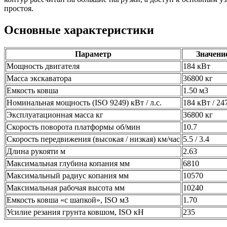
простоя.
Основные характеристики
Параметр
Значени
Мощность двигателя
184 кВт
Масса экскаватора
36800 кг
Емкость ковша
1.50 м3
Номинальная мощность (ISO 9249) кВт / л.с.
184 кВт / 247
Эксплуатационная масса кг
36800 кг
Скорость поворота платформы об/мин
10.7
Скорость передвижения (высокая / низкая) км/час
5.5 / 3.4
Длина рукояти м
2.63
Максимальная глубина копания мм
6810
Максимальный радиус копания мм
10570
Максимальная рабочая высота мм
10240
Емкость ковша «с шапкой», ISO м3
1.70
Усилие резания грунта ковшом, ISO кН
235