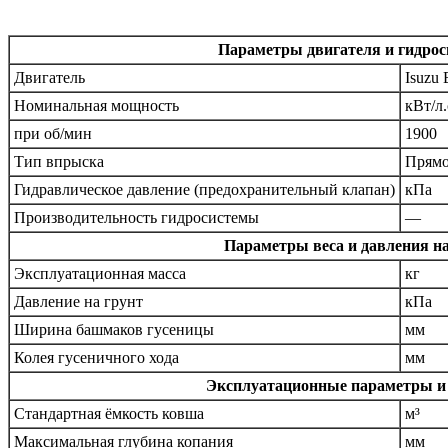
Параметры двигателя и гидро
Двигатель
Isuzu
Номинальная мощность
кВт/л.
при об/мин
1900
Тип впрыска
Прямой
Гидравлическое давление (предохранительный клапан)
кПа
Производительность гидросистемы
—
Параметры веса и давления на
Эксплуатационная масса
кг
Давление на грунт
кПа
Ширина башмаков гусеницы
мм
Колея гусеничного хода
мм
Эксплуатационные параметры и
Стандартная ёмкость ковша
м³
Максимальная глубина копания
мм