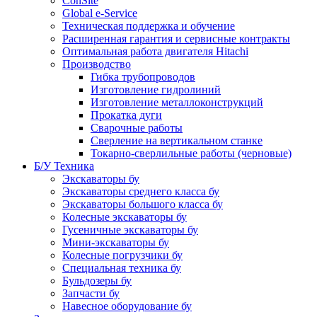
ConSite
Global e-Service
Техническая поддержка и обучение
Расширенная гарантия и сервисные контракты
Оптимальная работа двигателя Hitachi
Производство
Гибка трубопроводов
Изготовление гидролиний
Изготовление металлоконструкций
Прокатка дуги
Сварочные работы
Сверление на вертикальном станке
Токарно-сверлильные работы (черновые)
Б/У Техника
Экскаваторы бу
Экскаваторы среднего класса бу
Экскаваторы большого класса бу
Колесные экскаваторы бу
Гусеничные экскаваторы бу
Мини-экскаваторы бу
Колесные погрузчики бу
Специальная техника бу
Бульдозеры бу
Запчасти бу
Навесное оборудование бу