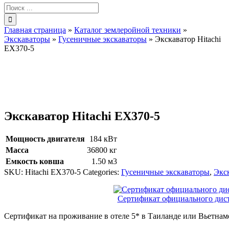
Результат
поиска:
Главная страница
»
Каталог землеройной техники
»
Экскаваторы
»
Гусеничные экскаваторы
»
Экскаватор Hitachi
EX370-5
Экскаватор Hitachi EX370-5
Мощность двигателя
184 кВт
Масса
36800 кг
Емкость ковша
1.50 м3
SKU:
Hitachi EX370-5
Categories:
Гусеничные экскаваторы
,
Экс
Сертификат официального ди
Сертификат на проживание в отеле 5* в Таиланде или Вьетнам