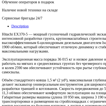
Обучение операторов в подарок
Наличие новой техники на складе
Сервисные бригады 24/7
Description
Hitachi EX370-5 — мощный гусеничный гидравлический экскав
интенсивной разработки грунта, крупномасштабных строитель
высокоэффективным 6-цилиндровым дизельным двигателем Isuz
1900 об/мин, который обеспечивает отличную динамику и ста
максимальными нагрузками.
Эксплуатационная масса порядка 36 015 кг и низкое давление
работать на мягких и среднесвязных грунтах без чрезмерного
и колея 2590 мм обеспечивают устойчивость при рытье глубок
самосвалы.
Объём стандартного ковша 1,5 м³ (2 yd³), максимальная глубин
делают экскаватор универсальным инструментом для широкого
разработки траншей и котлованов. Скорость передвижения до 
11,3 об/мин обеспечивают комфортную эксплуатацию на площа
Габаритные размеры машины (длина 10 950 мм, ширина 3 190 мм
транспортировки и размещения на стройплощадках с огранич
контур рассчитан на большие нагрузки, а доступ к основным у