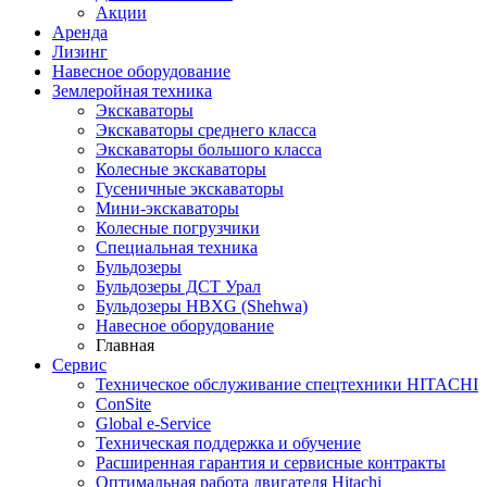
Акции
Аренда
Лизинг
Навесное оборудование
Землеройная техника
Экскаваторы
Экскаваторы среднего класса
Экскаваторы большого класса
Колесные экскаваторы
Гусеничные экскаваторы
Мини-экскаваторы
Колесные погрузчики
Специальная техника
Бульдозеры
Бульдозеры ДСТ Урал
Бульдозеры HBXG (Shehwa)
Навесное оборудование
Главная
Сервис
Техническое обслуживание спецтехники HITACHI
ConSite
Global e-Service
Техническая поддержка и обучение
Расширенная гарантия и сервисные контракты
Оптимальная работа двигателя Hitachi