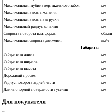
Максимальная глубина вертикального забоя
мм
Максимальная высота копания
мм
Максимальная высота выгрузки
мм
Максимальный радиус копания
мм
Скорость поворота платформы
об/ми
Максимальная скорость движения
км/ч
Габариты
Габаритная длина
мм
Габаритная ширина
мм
Габаритная высота
мм
Дорожный просвет
мм
Радиус поворота задней части
мм
Длина опорной поверхности гусениц
мм
Для покупателя