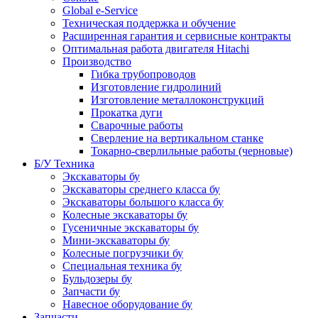
Global e-Service
Техническая поддержка и обучение
Расширенная гарантия и сервисные контракты
Оптимальная работа двигателя Hitachi
Производство
Гибка трубопроводов
Изготовление гидролиний
Изготовление металлоконструкций
Прокатка дуги
Сварочные работы
Сверление на вертикальном станке
Токарно-сверлильные работы (черновые)
Б/У Техника
Экскаваторы бу
Экскаваторы среднего класса бу
Экскаваторы большого класса бу
Колесные экскаваторы бу
Гусеничные экскаваторы бу
Мини-экскаваторы бу
Колесные погрузчики бу
Специальная техника бу
Бульдозеры бу
Запчасти бу
Навесное оборудование бу
Запчасти