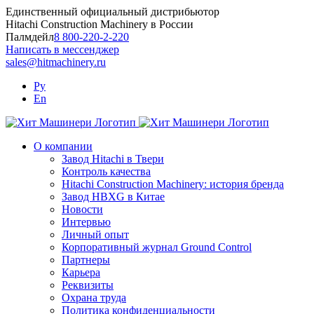
Skip
Единственный официальный дистрибьютор
to
Hitachi Construction Machinery в России
content
Палмдейл
8 800-220-2-220
Написать в мессенджер
sales@hitmachinery.ru
Ру
En
О компании
Завод Hitachi в Твери
Контроль качества
Hitachi Construction Machinery: история бренда
Завод HBXG в Китае
Новости
Интервью
Личный опыт
Корпоративный журнал Ground Control
Партнеры
Карьера
Реквизиты
Охрана труда
Политика конфиденциальности