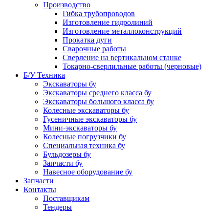
Производство
Гибка трубопроводов
Изготовление гидролиний
Изготовление металлоконструкций
Прокатка дуги
Сварочные работы
Сверление на вертикальном станке
Токарно-сверлильные работы (черновые)
Б/У Техника
Экскаваторы бу
Экскаваторы среднего класса бу
Экскаваторы большого класса бу
Колесные экскаваторы бу
Гусеничные экскаваторы бу
Мини-экскаваторы бу
Колесные погрузчики бу
Специальная техника бу
Бульдозеры бу
Запчасти бу
Навесное оборудование бу
Запчасти
Контакты
Поставщикам
Тендеры