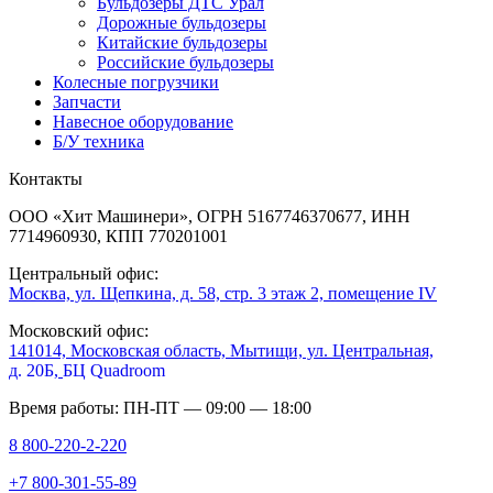
Бульдозеры ДТС Урал
Дорожные бульдозеры
Китайские бульдозеры
Российские бульдозеры
Колесные погрузчики
Запчасти
Навесное оборудование
Б/У техника
Контакты
ООО «Хит Машинери», ОГРН 5167746370677, ИНН
7714960930, КПП 770201001
Центральный офис:
Москва, ул. Щепкина, д. 58, стр. 3 этаж 2, помещение IV
Московский офис:
141014, Московская область, Мытищи, ул. Центральная,
д. 20Б,
БЦ Quadroom
Время работы: ПН-ПТ — 09:00 — 18:00
8 800-220-2-220
+7 800-301-55-89