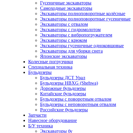
Гусеничные экскаваторы
Самоходные экскаваторы
Экскаваторы полноповоротные колёсные
Экскаваторы полноповоротные гусеничные
Экскаваторы с отвалом
Экскаваторы с гидромолотом
Экскаваторы с вибропогружателем
Экскаваторы с крюком
Экскаваторы гусеничные одноковшовые
Экскаваторы для уборки снега
Японские экскаваторы
Колесные погрузчики
Специальная техника
Бульдозеры
Бульдозеры ДСТ Урал
Бульдозеры HBXG (Shehwa)
Дорожные бульдозеры
Китайские бульдозеры
Бульдозеры с поворотным отвалом
Бульдозеры с неповоротным отвалом
Российские бульдозеры
Запчасти
Навесное оборудование
Б/У техника
Экскаваторы бу