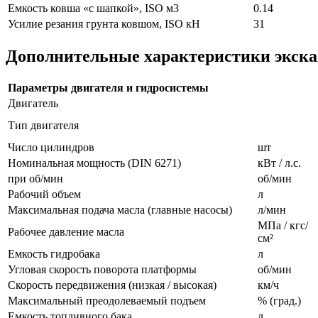
Емкость ковша «с шапкой», ISO м3
0.14
Усилие резания грунта ковшом, ISO кН
31
Дополнительные характеристики экскав
Параметры двигателя и гидросистемы
Двигатель
Тип двигателя
Число цилиндров
шт
Номинальная мощность (DIN 6271)
кВт / л.с.
при об/мин
об/мин
Рабочий объем
л
Максимальная подача масла (главные насосы)
л/мин
МПа / кгс/
Рабочее давление масла
см²
Емкость гидробака
л
Угловая скорость поворота платформы
об/мин
Скорость передвижения (низкая / высокая)
км/ч
Максимальный преодолеваемый подъем
% (град.)
Емкость топливного бака
л