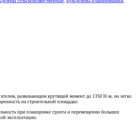
ьдозеры сельскохозяйственные
,
Бульдозеры-планировщики
,
гателем, развивающим крутящий момент до 1350 Н·м, он легко
вренность на строительной площадке.
ельность при планировке грунта и перемещении больших
ной эксплуатации.