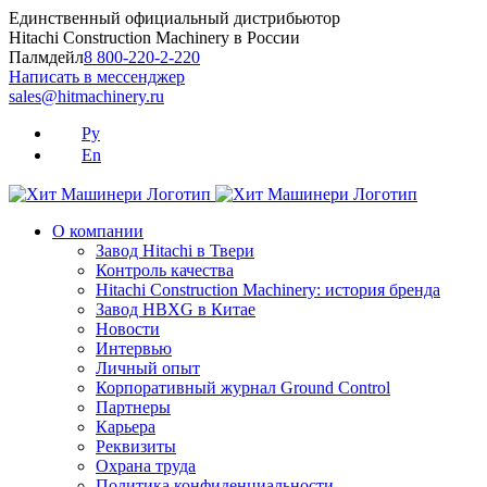
Skip
Единственный официальный дистрибьютор
to
Hitachi Construction Machinery в России
content
Палмдейл
8 800-220-2-220
Написать в мессенджер
sales@hitmachinery.ru
Ру
En
О компании
Завод Hitachi в Твери
Контроль качества
Hitachi Construction Machinery: история бренда
Завод HBXG в Китае
Новости
Интервью
Личный опыт
Корпоративный журнал Ground Control
Партнеры
Карьера
Реквизиты
Охрана труда
Политика конфиденциальности