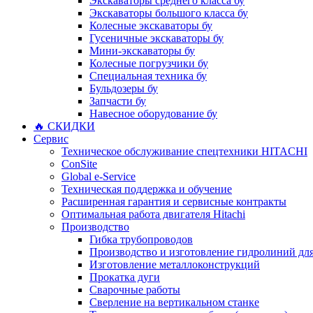
Экскаваторы среднего класса бу
Экскаваторы большого класса бу
Колесные экскаваторы бу
Гусеничные экскаваторы бу
Мини-экскаваторы бу
Колесные погрузчики бу
Специальная техника бу
Бульдозеры бу
Запчасти бу
Навесное оборудование бу
🔥 СКИДКИ
Сервис
Техническое обслуживание спецтехники HITACHI
ConSite
Global e-Service
Техническая поддержка и обучение
Расширенная гарантия и сервисные контракты
Оптимальная работа двигателя Hitachi
Производство
Гибка трубопроводов
Производство и изготовление гидролиний для
Изготовление металлоконструкций
Прокатка дуги
Сварочные работы
Сверление на вертикальном станке