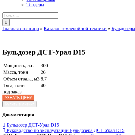
Тендеры
Результат
поиска:
Главная страница
»
Каталог землеройной техники
»
Бульдозер
Бульдозер ДСТ-Урал D15
Мощность, л.с.
300
Масса, тонн
26
Объем отвала, м3
8,7
Тяга, тонн
40
под заказ
УЗНАТЬ ЦЕНУ
Купить в лизинг
Документация
Бульдозер ДСТ-Урал D15
Руководство по эксплуатации Бульдозера ДСТ-Урал D15