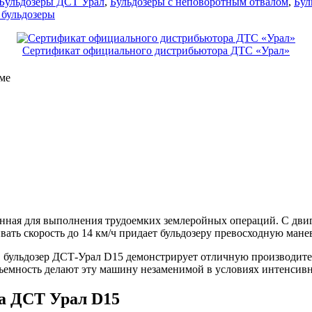
Бульдозеры ДСТ Урал
,
Бульдозеры с неповоротным отвалом
,
Бул
 бульдозеры
Сертификат официального дистрибьютора ДТС «Урал»
ме
анная для выполнения трудоемких землеройных операций. С дви
вать скорость до 14 км/ч придает бульдозеру превосходную мане
м, бульдозер ДСТ-Урал D15 демонстрирует отличную производит
дъемность делают эту машину незаменимой в условиях интенсив
ра ДСТ Урал D15