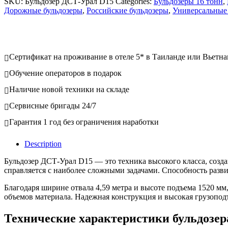
SKU:
Бульдозер ДСТ-Урал D15
Categories:
Бульдозеры 16 тонн
,
Дорожные бульдозеры
,
Российские бульдозеры
,
Универсальные
Сертификат на проживание в отеле 5* в Таиланде или Вьетна
Обучение операторов в подарок
Наличие новой техники на складе
Сервисные бригады 24/7
Гарантия 1 год без ограничения наработки
Description
Бульдозер ДСТ-Урал D15 — это техника высокого класса, созд
справляется с наиболее сложными задачами. Способность разви
Благодаря ширине отвала 4,59 метра и высоте подъема 1520 м
объемов материала. Надежная конструкция и высокая грузопо
Технические характеристики бульдозе