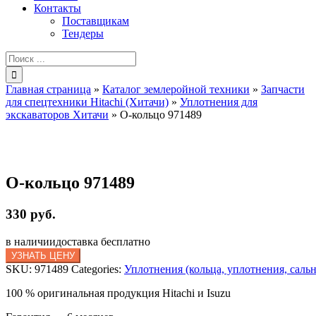
Контакты
Поставщикам
Тендеры
Результат
поиска:
Главная страница
»
Каталог землеройной техники
»
Запчасти
для спецтехники Hitachi (Хитачи)
»
Уплотнения для
экскаваторов Хитачи
»
O-кольцо 971489
O-кольцо 971489
330 руб.
в наличии
доставка бесплатно
УЗНАТЬ ЦЕНУ
SKU:
971489
Categories:
Уплотнения (кольца, уплотнения, саль
100 % оригинальная продукция Hitachi и Isuzu