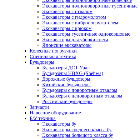
Экскаваторы полноповоротные колёсные
Экскаваторы полноповоротные гусеничные
Экскаваторы с отвалом
Экскаваторы с гидромолотом
Экскаваторы с вибропогружателем
Экскаваторы с крюком
Экскаваторы гусеничные одноковшовые
Экскаваторы для уборки снега
Японские экскаваторы
Колесные погрузчики
Специальная техника
Бульдозеры
Бульдозеры ДСТ Урал
Бульдозеры HBXG (Shehwa)
Дорожные бульдозеры
Китайские бульдозеры
Бульдозеры с поворотным отвалом
Бульдозеры с неповоротным отвалом
Российские бульдозеры
Запчасти
Навесное оборудование
Б/У техника
Экскаваторы бу
Экскаваторы среднего класса бу
Экскаваторы большого класса бу