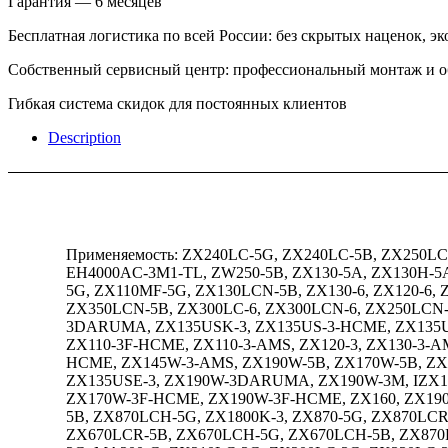
Гарантия — 6 месяцев
Бесплатная логистика по всей России: без скрытых наценок, эк
Собственный сервисный центр: профессиональный монтаж и 
Гибкая система скидок для постоянных клиентов
Description
Применяемость: ZX240LC-5G, ZX240LC-5B, ZX250L
EH4000AC-3M1-TL, ZW250-5B, ZX130-5A, ZX130H-
5G, ZX110MF-5G, ZX130LCN-5B, ZX130-6, ZX120-6, 
ZX350LCN-5B, ZX300LC-6, ZX300LCN-6, ZX250LCN-5
3DARUMA, ZX135USK-3, ZX135US-3-HCME, ZX135US-
ZX110-3F-HCME, ZX110-3-AMS, ZX120-3, ZX130-3-
HCME, ZX145W-3-AMS, ZX190W-5B, ZX170W-5B, ZX
ZX135USE-3, ZX190W-3DARUMA, ZX190W-3M, IZX11
ZX170W-3F-HCME, ZX190W-3F-HCME, ZX160, ZX190W
5B, ZX870LCH-5G, ZX1800K-3, ZX870-5G, ZX870LC
ZX670LCR-5B, ZX670LCH-5G, ZX670LCH-5B, ZX870R-