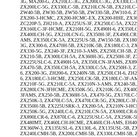
3G, MA200-G, ZX210LC-3G, ZX200LC-3G, ZX330LC-3
ZX200LC-5G, ZX330LC-5B, ZX210LCN-5B, ZX210LC
ZW40-5B, ZW30-5B, ZW50-5B, ZW330-5B, ZW310-6,
ZX200-3-HCMC, ZX200-HCMC-EX, ZX200-HHE, ZX360
ZC220P-5, ZH210-A, ZX225US-3F, ZX250LC-5A, ZX2
ZX160LC-3F-HCME, ZX210H-5G, ZX490H-6, ZX350LC
ZX400LCH-5G, ZX210LCN-G, ZX350H-3F, ZX490LCR-6
AMS, ZX350LCK-5A, ZX225US-5B, ZW150-5B, ZX180
3G, ZX300-6, ZX470H-5B, ZX210K-5B, ZX180LC-3, 
ZX330-5G, ZX240-3F, ZX210-3-AMS, ZX250LCH-5B, 
ZX210-5B, ZX300LCH-5A, ZX360H-3G, ZX250H-3F, Z
ZX225USLC-6, ZX490H-5A, ZX350LCN-3FAMS, ZX890
ZX470-5B, ZX350LCH-5A, ZX330LC-5A, ZX250H-3, Z
6, ZX200-3G, ZH200-6, ZX240N-5B, ZX250LCH-6, Z
6, ZX180LC-3-HCME, ZX250LCK-5B, ZX180LC-3F-AM
ZX210F-5G, ZX210LC-5A, ZX210N-3-AMS, ZX240-5B
ZX280LCN-3FHCME, ZX350K-5G, ZX210K-5G, ZX400R
3FAMS, ZX250-5B, ZX360H-5A, ZX470-5G, ZX170LC-
ZX250K-3, ZX470LC-5A, ZX470LCR-5G, ZX280LC-3F
ZX350H-5B, ZX225USRK-3, ZX200-5A, ZX210N-3-HC
ZX250K-5G, ZX240LC-6, ZX210LCN-5A, ZX690LCR-6
ZX890LCR-6, ZX870LC-6, ZX225USLC-5A, ZX250K-5
ZX480MT, ZX460LCH-HCME, ZX460LCH-AMS, EH4000A
ZX360W-3, ZX135USL-6, ZX130L-6, ZX135USL-5B, Z
ZX240LCMH-5B, ZX200LCMH-5B, ZX330LCMH-5B, ZX4