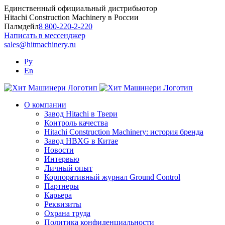
Skip
Единственный официальный дистрибьютор
to
Hitachi Construction Machinery в России
content
Палмдейл
8 800-220-2-220
Написать в мессенджер
sales@hitmachinery.ru
Ру
En
О компании
Завод Hitachi в Твери
Контроль качества
Hitachi Construction Machinery: история бренда
Завод HBXG в Китае
Новости
Интервью
Личный опыт
Корпоративный журнал Ground Control
Партнеры
Карьера
Реквизиты
Охрана труда
Политика конфиденциальности