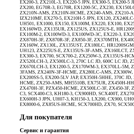
EX200-3, ZX210L-3, EX220-5 JPN, EX300-5, EX200-5 
ZX200, EG70R-3, EG70R, EX1200-5C, ZX230, EX150L
ZX210N-AMS, ZX210N-HCME, ZX240-AMS, ZX210-AM
IZX210MF, EX270-5, EX210H-5 JPN, EX120, ZX240LC
UH501, EX1000, EX150, EX100M, EX220, EX100, EX25
EX160WD, ZX135UR, ZX125US, ZX125US-E, HR1200SG, 
EX100M-2, EX100WD-3, EX100WD-3C, EX220-3, EX200
ZX870H-3F, ZX870R-3F, ZX850-3F, ZX370MTH, EX400
ZX160W, ZX130L, ZX135UST, ZX180LC, HR1200SGM,
UH123, ZX225US-E, ZX135US-3F-AMS, ZX160LCT, Z
EX300-3, EX700, SCX700-2, ZX250W-3, ZX135US-HC
ZX520LCH-3, ZX500LC-3, 270C LC JD, 600C LC JD, Z
ZX670LCH-3, EX1200-5, ZX170WM-3, EX370LL-5M, Z
3FAMS, ZX240N-3F-HCME, ZX280LC-AMS, ZX300W, Z
EX200SS-5, EX200-5LV JAP, EX350H-5HHE, 370C JD
HCME, ZX250-AMS, MH5510B, EX75UR, ZX450H-HHE,
ZX470H-3F, PZX450-HCME, ZX500LC-3F, ZX450-3F, 
C3, SCX400-C3, KH180-3, CX900HD, SCX400T, ZX270
EX600H-3 JPN, UH07-3, KH150-3, LX200, CX900, UH0
EX8000-6, ZX85US-HCME, SCX700HD, ZX70, SCX500
Для покупателя
Сервис и гарантия