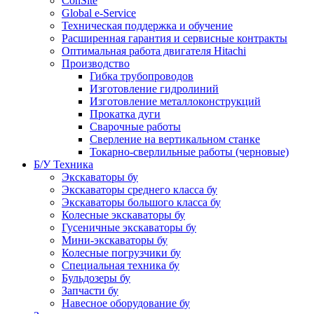
ConSite
Global e-Service
Техническая поддержка и обучение
Расширенная гарантия и сервисные контракты
Оптимальная работа двигателя Hitachi
Производство
Гибка трубопроводов
Изготовление гидролиний
Изготовление металлоконструкций
Прокатка дуги
Сварочные работы
Сверление на вертикальном станке
Токарно-сверлильные работы (черновые)
Б/У Техника
Экскаваторы бу
Экскаваторы среднего класса бу
Экскаваторы большого класса бу
Колесные экскаваторы бу
Гусеничные экскаваторы бу
Мини-экскаваторы бу
Колесные погрузчики бу
Специальная техника бу
Бульдозеры бу
Запчасти бу
Навесное оборудование бу