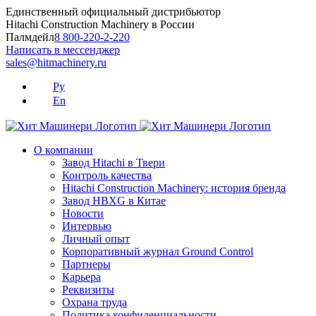
Skip
Единственный официальный дистрибьютор
to
Hitachi Construction Machinery в России
content
Палмдейл
8 800-220-2-220
Написать в мессенджер
sales@hitmachinery.ru
Ру
En
О компании
Завод Hitachi в Твери
Контроль качества
Hitachi Construction Machinery: история бренда
Завод HBXG в Китае
Новости
Интервью
Личный опыт
Корпоративный журнал Ground Control
Партнеры
Карьера
Реквизиты
Охрана труда
Политика конфиденциальности