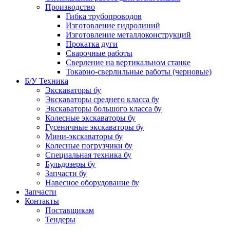
Производство
Гибка трубопроводов
Изготовление гидролиний
Изготовление металлоконструкций
Прокатка дуги
Сварочные работы
Сверление на вертикальном станке
Токарно-сверлильные работы (черновые)
Б/У Техника
Экскаваторы бу
Экскаваторы среднего класса бу
Экскаваторы большого класса бу
Колесные экскаваторы бу
Гусеничные экскаваторы бу
Мини-экскаваторы бу
Колесные погрузчики бу
Специальная техника бу
Бульдозеры бу
Запчасти бу
Навесное оборудование бу
Запчасти
Контакты
Поставщикам
Тендеры