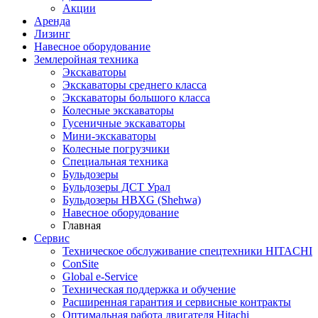
Акции
Аренда
Лизинг
Навесное оборудование
Землеройная техника
Экскаваторы
Экскаваторы среднего класса
Экскаваторы большого класса
Колесные экскаваторы
Гусеничные экскаваторы
Мини-экскаваторы
Колесные погрузчики
Специальная техника
Бульдозеры
Бульдозеры ДСТ Урал
Бульдозеры HBXG (Shehwa)
Навесное оборудование
Главная
Сервис
Техническое обслуживание спецтехники HITACHI
ConSite
Global e-Service
Техническая поддержка и обучение
Расширенная гарантия и сервисные контракты
Оптимальная работа двигателя Hitachi