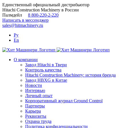
Skip
Единственный официальный дистрибьютор
to
Hitachi Construction Machinery в России
content
Палмдейл
8 800-220-2-220
Написать в мессенджер
sales@hitmachinery.ru
Ру
En
О компании
Завод Hitachi в Твери
Контроль качества
Hitachi Construction Machinery: история бренда
Завод HBXG в Китае
Новости
Интервью
Личный опыт
Корпоративный журнал Ground Control
Партнеры
Карьера
Реквизиты
Охрана труда
Политика конфиденциальности