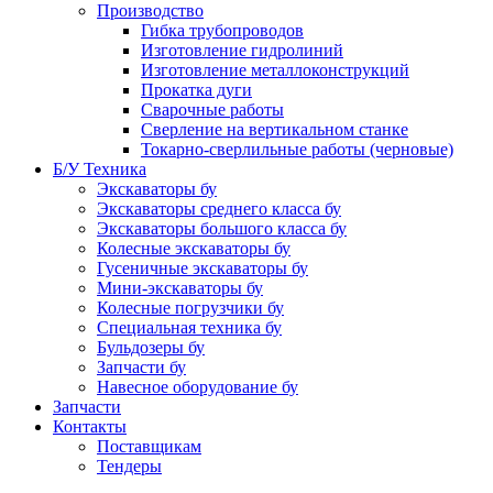
Производство
Гибка трубопроводов
Изготовление гидролиний
Изготовление металлоконструкций
Прокатка дуги
Сварочные работы
Сверление на вертикальном станке
Токарно-сверлильные работы (черновые)
Б/У Техника
Экскаваторы бу
Экскаваторы среднего класса бу
Экскаваторы большого класса бу
Колесные экскаваторы бу
Гусеничные экскаваторы бу
Мини-экскаваторы бу
Колесные погрузчики бу
Специальная техника бу
Бульдозеры бу
Запчасти бу
Навесное оборудование бу
Запчасти
Контакты
Поставщикам
Тендеры