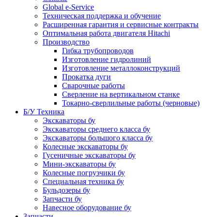
Global e-Service
Техническая поддержка и обучение
Расширенная гарантия и сервисные контракты
Оптимальная работа двигателя Hitachi
Производство
Гибка трубопроводов
Изготовление гидролиний
Изготовление металлоконструкций
Прокатка дуги
Сварочные работы
Сверление на вертикальном станке
Токарно-сверлильные работы (черновые)
Б/У Техника
Экскаваторы бу
Экскаваторы среднего класса бу
Экскаваторы большого класса бу
Колесные экскаваторы бу
Гусеничные экскаваторы бу
Мини-экскаваторы бу
Колесные погрузчики бу
Специальная техника бу
Бульдозеры бу
Запчасти бу
Навесное оборудование бу
Запчасти