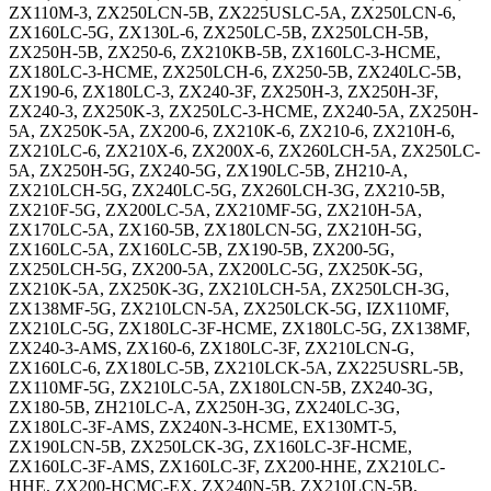
ZX110M-3, ZX250LCN-5B, ZX225USLC-5A, ZX250LCN-6,
ZX160LC-5G, ZX130L-6, ZX250LC-5B, ZX250LCH-5B,
ZX250H-5B, ZX250-6, ZX210KB-5B, ZX160LC-3-HCME,
ZX180LC-3-HCME, ZX250LCH-6, ZX250-5B, ZX240LC-5B,
ZX190-6, ZX180LC-3, ZX240-3F, ZX250H-3, ZX250H-3F,
ZX240-3, ZX250K-3, ZX250LC-3-HCME, ZX240-5A, ZX250H-
5A, ZX250K-5A, ZX200-6, ZX210K-6, ZX210-6, ZX210H-6,
ZX210LC-6, ZX210X-6, ZX200X-6, ZX260LCH-5A, ZX250LC-
5A, ZX250H-5G, ZX240-5G, ZX190LC-5B, ZH210-A,
ZX210LCH-5G, ZX240LC-5G, ZX260LCH-3G, ZX210-5B,
ZX210F-5G, ZX200LC-5A, ZX210MF-5G, ZX210H-5A,
ZX170LC-5A, ZX160-5B, ZX180LCN-5G, ZX210H-5G,
ZX160LC-5A, ZX160LC-5B, ZX190-5B, ZX200-5G,
ZX250LCH-5G, ZX200-5A, ZX200LC-5G, ZX250K-5G,
ZX210K-5A, ZX250K-3G, ZX210LCH-5A, ZX250LCH-3G,
ZX138MF-5G, ZX210LCN-5A, ZX250LCK-5G, IZX110MF,
ZX210LC-5G, ZX180LC-3F-HCME, ZX180LC-5G, ZX138MF,
ZX240-3-AMS, ZX160-6, ZX180LC-3F, ZX210LCN-G,
ZX160LC-6, ZX180LC-5B, ZX210LCK-5A, ZX225USRL-5B,
ZX110MF-5G, ZX210LC-5A, ZX180LCN-5B, ZX240-3G,
ZX180-5B, ZH210LC-A, ZX250H-3G, ZX240LC-3G,
ZX180LC-3F-AMS, ZX240N-3-HCME, EX130MT-5,
ZX190LCN-5B, ZX250LCK-3G, ZX160LC-3F-HCME,
ZX160LC-3F-AMS, ZX160LC-3F, ZX200-HHE, ZX210LC-
HHE, ZX200-HCMC-EX, ZX240N-5B, ZX210LCN-5B,