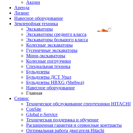
Акции
Аренда
Лизинг
Навесное оборудование
Землеройная техника
Экскаваторы
Экскаваторы среднего класса
Экскаваторы большого класса
Колесные экскаваторы
Гусеничные экскаваторы
Мини-экскаваторы
Колесные погрузчики
Специальная техника
Бульдозеры
Бульдозеры ДСТ Урал
Бульдозеры HBXG (Shehwa)
Навесное оборудование
Главная
Сервис
Техническое обслуживание спецтехники HITACHI
ConSite
Global e-Service
Техническая поддержка и обучение
Расширенная гарантия и сервисные контракты
Оптимальная работа двигателя Hitachi