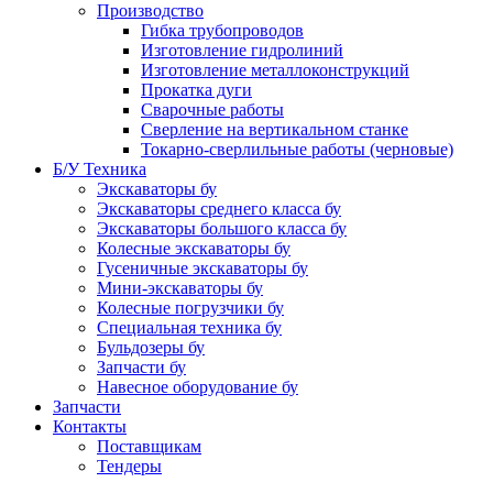
Производство
Гибка трубопроводов
Изготовление гидролиний
Изготовление металлоконструкций
Прокатка дуги
Сварочные работы
Сверление на вертикальном станке
Токарно-сверлильные работы (черновые)
Б/У Техника
Экскаваторы бу
Экскаваторы среднего класса бу
Экскаваторы большого класса бу
Колесные экскаваторы бу
Гусеничные экскаваторы бу
Мини-экскаваторы бу
Колесные погрузчики бу
Специальная техника бу
Бульдозеры бу
Запчасти бу
Навесное оборудование бу
Запчасти
Контакты
Поставщикам
Тендеры