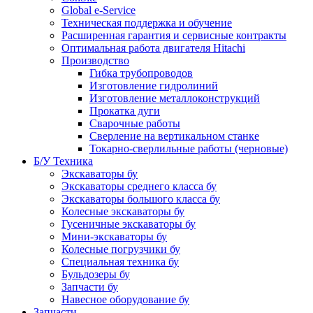
Global e-Service
Техническая поддержка и обучение
Расширенная гарантия и сервисные контракты
Оптимальная работа двигателя Hitachi
Производство
Гибка трубопроводов
Изготовление гидролиний
Изготовление металлоконструкций
Прокатка дуги
Сварочные работы
Сверление на вертикальном станке
Токарно-сверлильные работы (черновые)
Б/У Техника
Экскаваторы бу
Экскаваторы среднего класса бу
Экскаваторы большого класса бу
Колесные экскаваторы бу
Гусеничные экскаваторы бу
Мини-экскаваторы бу
Колесные погрузчики бу
Специальная техника бу
Бульдозеры бу
Запчасти бу
Навесное оборудование бу
Запчасти