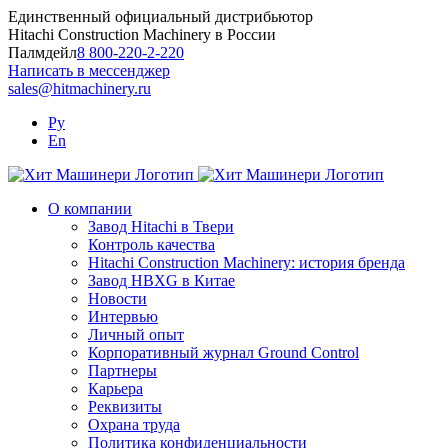
Skip
Единственный официальный дистрибьютор
to
Hitachi Construction Machinery в России
content
Палмдейл
8 800-220-2-220
Написать в мессенджер
sales@hitmachinery.ru
Ру
En
О компании
Завод Hitachi в Твери
Контроль качества
Hitachi Construction Machinery: история бренда
Завод HBXG в Китае
Новости
Интервью
Личный опыт
Корпоративный журнал Ground Control
Партнеры
Карьера
Реквизиты
Охрана труда
Политика конфиденциальности