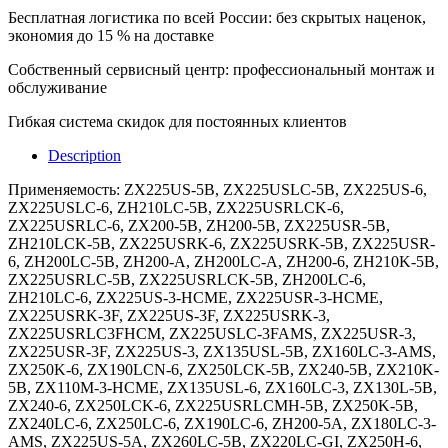
Бесплатная логистика по всей России: без скрытых наценок,
экономия до 15 % на доставке
Собственный сервисный центр: профессиональный монтаж и
обслуживание
Гибкая система скидок для постоянных клиентов
Description
Применяемость: ZX225US-5B, ZX225USLC-5B, ZX225US-6,
ZX225USLC-6, ZH210LC-5B, ZX225USRLCK-6,
ZX225USRLC-6, ZX200-5B, ZH200-5B, ZX225USR-5B,
ZH210LCK-5B, ZX225USRK-6, ZX225USRK-5B, ZX225USR-
6, ZH200LC-5B, ZH200-A, ZH200LC-A, ZH200-6, ZH210K-5B,
ZX225USRLC-5B, ZX225USRLCK-5B, ZH200LC-6,
ZH210LC-6, ZX225US-3-HCME, ZX225USR-3-HCME,
ZX225USRK-3F, ZX225US-3F, ZX225USRK-3,
ZX225USRLC3FHCM, ZX225USLC-3FAMS, ZX225USR-3,
ZX225USR-3F, ZX225US-3, ZX135USL-5B, ZX160LC-3-AMS,
ZX250K-6, ZX190LCN-6, ZX250LCK-5B, ZX240-5B, ZX210K-
5B, ZX110M-3-HCME, ZX135USL-6, ZX160LC-3, ZX130L-5B,
ZX240-6, ZX250LCK-6, ZX225USRLCMH-5B, ZX250K-5B,
ZX240LC-6, ZX250LC-6, ZX190LC-6, ZH200-5A, ZX180LC-3-
AMS, ZX225US-5A, ZX260LC-5B, ZX220LC-GI, ZX250H-6,