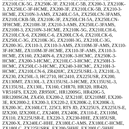
ZX210LCK-5G, ZX250K-3F, ZX210LC-5B, ZX200-3, ZX210K-
3, ZX250LC-3F-HCME, ZX200-3F, ZX210LCK-5B, ZX210-3-
HCME, ZX210N-3-AMS, ZX240LC-5A, ZX250LCN-3FAMS,
ZX210LCKB-5B, ZX210K-3F, ZX250LCH-5A, ZX250LCN-
3FHCME, ZX210H-3F, ZX210-3-AMS, ZX250LC-3FAMS,
ZX210H-3, ZX210N-3-HCME, ZX210K-5G, ZX210LCH-6,
ZX210LCX-6, ZX200LC-6, ZX200LCX-6, ZX210LCK-6,
ZX250LC-3G, ZX210K-3G, ZX210H-3G, ZX210LC-3G,
ZX200-3G, ZX110-3, ZX110-3-AMS, ZX110M-3F-AMS, ZX110-
3F-HCME, ZX110M-3F-HCME, ZX110-3F-AMS, ZX110-3-
HCME, ZX160, ZX240N-6, ZX210K-3-HCMC, ZX250K-3-
HCMC, ZX200-3-HCMC, ZX210LC-3-HCMC, ZX250H-3-
HCMC, ZX250LC-3-HCMC, ZX240-3-HCMC, ZX210H-3-
HCMC, ZX210LCN-6, ZR420JC, ZX225USRL-3, ZX210L-3,
ZX230, ZX250L-3, HC2710, HC2410, ZX225USR, ZX200,
ZX130MT, ZX130L-3, ZX135USL-3-HCME, ZX135USL-3,
ZX135USL, ZX130L, TX160, CHR70, HR320, HR420,
VR516FS, EX220, ZR950JC, HR1200SG, HR420G-5,
HR1200SGM, ZX450, EX200-2, IZX210F, IZX210MF, EX200-
3E, RX2000-2, EX200-3, EX220-2, EX200K-2, EX200K-3,
EX200-3C, ZX160LCT, 225CL RTS JD, ZX225US, ZX225US-E,
IZX200, IZX200LC, ZX240H, ZX240K, ZX110-E, ZX110M,
ZX110, ZX225USR-E, EX220-3, ZX230-HHE, ZX185USR,
ZX200-X, ZX240LC-HHE, ZX180LC-AMS, ZX180LC-HCME,
ZX180LC, ZX225USRK, EX200-5HHE, EX200LC-5HHE,