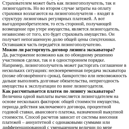
Страхователем может быть как лизингополучатель, так и
лизингодатель. Но во втором случае затраты на оплату
страховки возлагаются на лизингополучателя – входят в
структуру лизинговых регулярных платежей. А вот
выгодоприобретателем, то есть стороной, получающей
возмещение при утере имущества, является лизингодатель,
независимо от того, кто будет страховать имущество. Он
получает непогашенную долю общей цены спецтехники.
Оставшаяся часть передаётся лизингополучателю.
Можно ли расторгнуть договор лизинга экскаватора?
Да, расторжение возможно как по обоюдному решению
участников сделки, так и в одностороннем порядке.
Например, лизингополучатель может расторгать соглашение в
нескольких ситуациях: несвоевременная передача экскаватора
(позже обговорённого срока), банкротство или невозможность
дальше выполнять долговые обязательства, непригодность
имущества к эксплуатации по вине лизингодателя.
Как рассчитывается платеж по лизингу экскаватора?
Величина одной выплаты вычисляется лизингодателем на
основе нескольких факторов: общей стоимости имущества,
периода действия заключаемого договора, процентной
годовой ставки, авансового платежа, назначенной выкупной
стоимости. Способ расчетов зависит от системы внесения
платежей – аннуитетной с одинаковыми суммами или
дифференцированной с уменьшением величин по мере