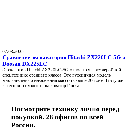
07.08.2025
0
Сравнение экскаваторов Hitachi ZX220LC-5G и
Doosan DX225LC
Экскаватор Hitachi ZX220LC-5G относится к землеройной
Р
спецтехнике среднего класса. Это гусеничная модель
с
многоцелевого назначения массой свыше 20 тонн. В эту же
о
категорию входит и экскаватор Doosan...
б
Подробнее
Посмотрите технику лично перед
покупкой. 28 офисов по всей
России.