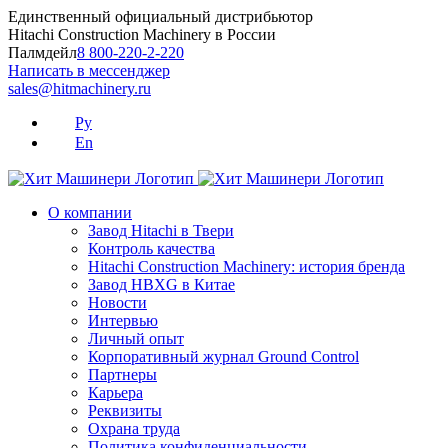
Skip
Единственный официальный дистрибьютор
to
Hitachi Construction Machinery в России
content
Палмдейл
8 800-220-2-220
Написать в мессенджер
sales@hitmachinery.ru
Ру
En
О компании
Завод Hitachi в Твери
Контроль качества
Hitachi Construction Machinery: история бренда
Завод HBXG в Китае
Новости
Интервью
Личный опыт
Корпоративный журнал Ground Control
Партнеры
Карьера
Реквизиты
Охрана труда
Политика конфиденциальности