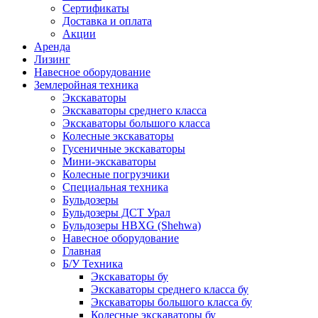
Сертификаты
Доставка и оплата
Акции
Аренда
Лизинг
Навесное оборудование
Землеройная техника
Экскаваторы
Экскаваторы среднего класса
Экскаваторы большого класса
Колесные экскаваторы
Гусеничные экскаваторы
Мини-экскаваторы
Колесные погрузчики
Специальная техника
Бульдозеры
Бульдозеры ДСТ Урал
Бульдозеры HBXG (Shehwa)
Навесное оборудование
Главная
Б/У Техника
Экскаваторы бу
Экскаваторы среднего класса бу
Экскаваторы большого класса бу
Колесные экскаваторы бу