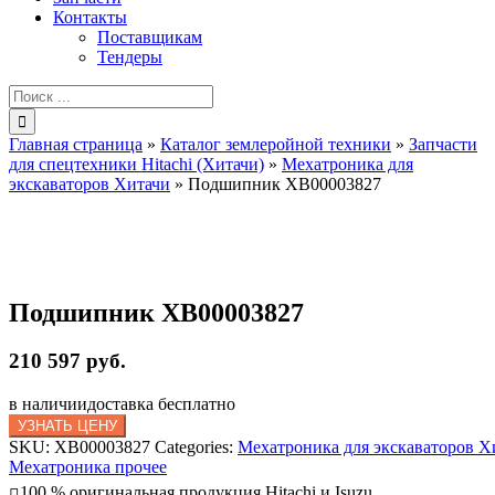
Контакты
Поставщикам
Тендеры
Результат
поиска:
Главная страница
»
Каталог землеройной техники
»
Запчасти
для спецтехники Hitachi (Хитачи)
»
Мехатроника для
экскаваторов Хитачи
»
Подшипник XB00003827
Подшипник XB00003827
210 597 руб.
в наличии
доставка бесплатно
УЗНАТЬ ЦЕНУ
SKU:
XB00003827
Categories:
Мехатроника для экскаваторов Х
Мехатроника прочее
100 % оригинальная продукция Hitachi и Isuzu