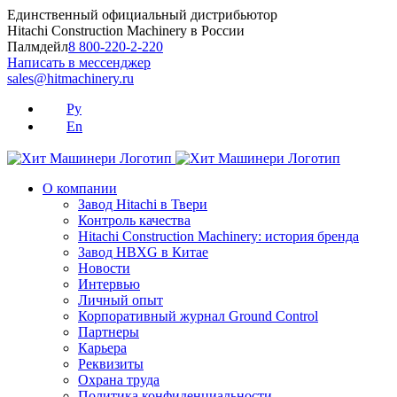
Skip
Единственный официальный дистрибьютор
to
Hitachi Construction Machinery в России
content
Палмдейл
8 800-220-2-220
Написать в мессенджер
sales@hitmachinery.ru
Ру
En
О компании
Завод Hitachi в Твери
Контроль качества
Hitachi Construction Machinery: история бренда
Завод HBXG в Китае
Новости
Интервью
Личный опыт
Корпоративный журнал Ground Control
Партнеры
Карьера
Реквизиты
Охрана труда
Политика конфиденциальности