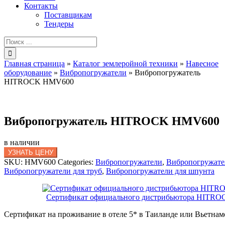
Контакты
Поставщикам
Тендеры
Результат
поиска:
Главная страница
»
Каталог землеройной техники
»
Навесное
оборудование
»
Вибропогружатели
»
Вибропогружатель
HITROCK HMV600
Вибропогружатель HITROCK HMV600
в наличии
УЗНАТЬ ЦЕНУ
SKU:
HMV600
Categories:
Вибропогружатели
,
Вибропогружател
Вибропогружатели для труб
,
Вибропогружатели для шпунта
Сертификат официального дистрибьютора HITRO
Сертификат на проживание в отеле 5* в Таиланде или Вьетнам