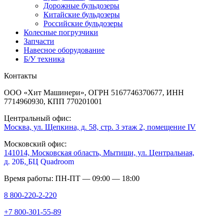
Дорожные бульдозеры
Китайские бульдозеры
Российские бульдозеры
Колесные погрузчики
Запчасти
Навесное оборудование
Б/У техника
Контакты
ООО «Хит Машинери», ОГРН 5167746370677, ИНН
7714960930, КПП 770201001
Центральный офис:
Москва, ул. Щепкина, д. 58, стр. 3 этаж 2, помещение IV
Московский офис:
141014, Московская область, Мытищи, ул. Центральная,
д. 20Б,
БЦ Quadroom
Время работы: ПН-ПТ — 09:00 — 18:00
8 800-220-2-220
+7 800-301-55-89