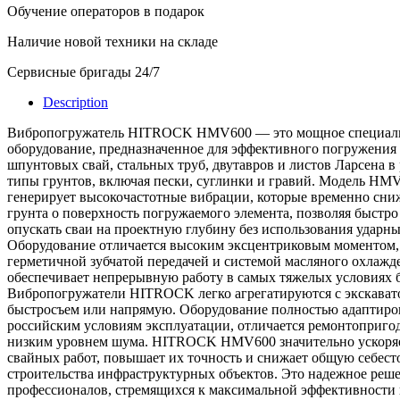
Обучение операторов в подарок
Наличие новой техники на складе
Сервисные бригады 24/7
Description
Вибропогружатель HITROCK HMV600 — это мощное специал
оборудование, предназначенное для эффективного погружения 
шпунтовых свай, стальных труб, двутавров и листов Ларсена в
типы грунтов, включая пески, суглинки и гравий. Модель HM
генерирует высокочастотные вибрации, которые временно сни
грунта о поверхность погружаемого элемента, позволяя быстро
опускать сваи на проектную глубину без использования ударны
Оборудование отличается высоким эксцентриковым моментом,
герметичной зубчатой передачей и системой масляного охлажде
обеспечивает непрерывную работу в самых тяжелых условиях б
Вибропогружатели HITROCK легко агрегатируются с экскават
быстросъем или напрямую. Оборудование полностью адаптиро
российским условиям эксплуатации, отличается ремонтоприго
низким уровнем шума. HITROCK HMV600 значительно ускоря
свайных работ, повышает их точность и снижает общую себест
строительства инфраструктурных объектов. Это надежное реше
профессионалов, стремящихся к максимальной эффективности 