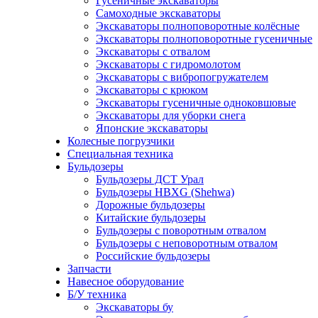
Гусеничные экскаваторы
Самоходные экскаваторы
Экскаваторы полноповоротные колёсные
Экскаваторы полноповоротные гусеничные
Экскаваторы с отвалом
Экскаваторы с гидромолотом
Экскаваторы с вибропогружателем
Экскаваторы с крюком
Экскаваторы гусеничные одноковшовые
Экскаваторы для уборки снега
Японские экскаваторы
Колесные погрузчики
Специальная техника
Бульдозеры
Бульдозеры ДСТ Урал
Бульдозеры HBXG (Shehwa)
Дорожные бульдозеры
Китайские бульдозеры
Бульдозеры с поворотным отвалом
Бульдозеры с неповоротным отвалом
Российские бульдозеры
Запчасти
Навесное оборудование
Б/У техника
Экскаваторы бу