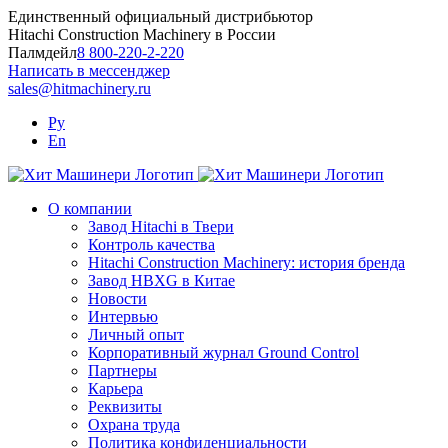
Skip
Единственный официальный дистрибьютор
to
Hitachi Construction Machinery в России
content
Палмдейл
8 800-220-2-220
Написать в мессенджер
sales@hitmachinery.ru
Ру
En
О компании
Завод Hitachi в Твери
Контроль качества
Hitachi Construction Machinery: история бренда
Завод HBXG в Китае
Новости
Интервью
Личный опыт
Корпоративный журнал Ground Control
Партнеры
Карьера
Реквизиты
Охрана труда
Политика конфиденциальности