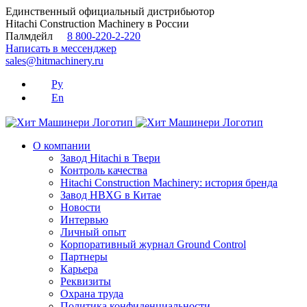
Skip
Единственный официальный дистрибьютор
to
Hitachi Construction Machinery в России
content
Палмдейл
8 800-220-2-220
Написать в мессенджер
sales@hitmachinery.ru
Ру
En
О компании
Завод Hitachi в Твери
Контроль качества
Hitachi Construction Machinery: история бренда
Завод HBXG в Китае
Новости
Интервью
Личный опыт
Корпоративный журнал Ground Control
Партнеры
Карьера
Реквизиты
Охрана труда
Политика конфиденциальности