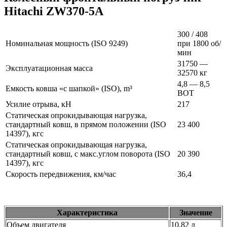
Hitachi ZW370-5A
300 / 408
Номинальная мощность (ISO 9249)
при 1800 об/
мин
31750 —
Эксплуатационная масса
32570 кг
4,8 — 8,5
Емкость ковша «с шапкой» (ISO), m³
ВОТ
Усилие отрыва, кН
217
Статическая опрокидывающая нагрузка,
стандартный ковш, в прямом положении (ISO
23 400
14397), кгс
Статическая опрокидывающая нагрузка,
стандартный ковш, с макс.углом поворота (ISO
20 390
14397), кгс
Скорость передвижения, км/час
36,4
Характеристика
Значение
Объем двигателя
10,82 л