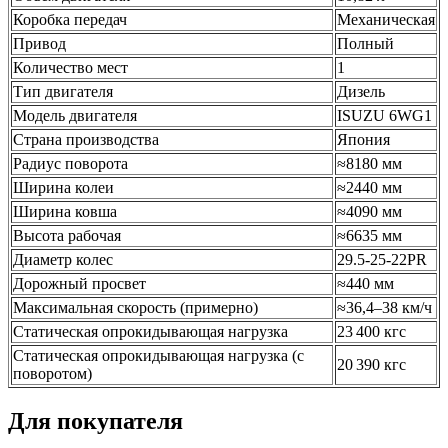
Коробка передач
Механическая
Привод
Полный
Количество мест
1
Тип двигателя
Дизель
Модель двигателя
ISUZU 6WG1
Страна производства
Япония
Радиус поворота
≈8180 мм
Ширина колеи
≈2440 мм
Ширина ковша
≈4090 мм
Высота рабочая
≈6635 мм
Диаметр колес
29.5‑25‑22PR
Дорожный просвет
≈440 мм
Максимальная скорость (примерно)
≈36,4–38 км/ч
Статическая опрокидывающая нагрузка
23 400 кгс
Статическая опрокидывающая нагрузка (с
20 390 кгс
поворотом)
Для покупателя