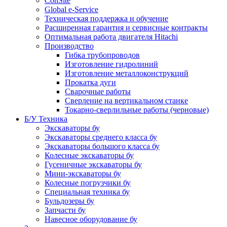
ConSite
Global e-Service
Техническая поддержка и обучение
Расширенная гарантия и сервисные контракты
Оптимальная работа двигателя Hitachi
Производство
Гибка трубопроводов
Изготовление гидролиний
Изготовление металлоконструкций
Прокатка дуги
Сварочные работы
Сверление на вертикальном станке
Токарно-сверлильные работы (черновые)
Б/У Техника
Экскаваторы бу
Экскаваторы среднего класса бу
Экскаваторы большого класса бу
Колесные экскаваторы бу
Гусеничные экскаваторы бу
Мини-экскаваторы бу
Колесные погрузчики бу
Специальная техника бу
Бульдозеры бу
Запчасти бу
Навесное оборудование бу