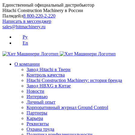
Skip
Единственный официальный дистрибьютор
to
Hitachi Construction Machinery в России
content
Палмдейл
8 800-220-2-220
Написать в мессенджер
sales@hitmachinery.ru
Ру
En
О компании
Завод Hitachi в Твери
Контроль качества
Hitachi Construction Machinery: история бренда
Завод HBXG в Китае
Новости
Интервью
Личный опыт
Корпоративный журнал Ground Control
Партнеры
Карьера
Реквизиты
Охрана труда
Политика конфиденциальности