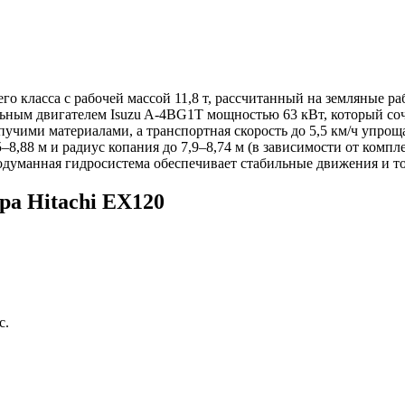
о класса с рабочей массой 11,8 т, рассчитанный на земляные ра
ным двигателем Isuzu A-4BG1T мощностью 63 кВт, который соче
ыпучими материалами, а транспортная скорость до 5,5 км/ч упр
–8,88 м и радиус копания до 7,9–8,74 м (в зависимости от комп
родуманная гидросистема обеспечивает стабильные движения и т
ра Hitachi EX120
с.