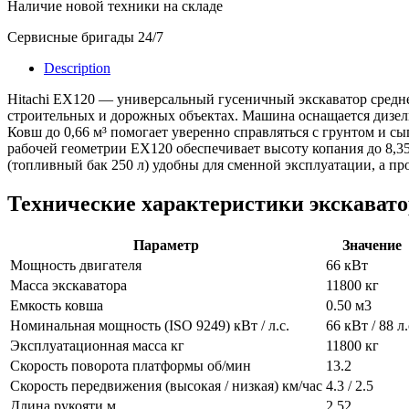
Наличие новой техники на складе
Сервисные бригады 24/7
Description
Hitachi EX120 — универсальный гусеничный экскаватор среднег
строительных и дорожных объектах. Машина оснащается дизель
Ковш до 0,66 м³ помогает уверенно справляться с грунтом и с
рабочей геометрии EX120 обеспечивает высоту копания до 8,35
(топливный бак 250 л) удобны для сменной эксплуатации, а п
Технические характеристики экскавато
Параметр
Значение
Мощность двигателя
66 кВт
Масса экскаватора
11800 кг
Емкость ковша
0.50 м3
Номинальная мощность (ISO 9249) кВт / л.с.
66 кВт / 88 л.
Эксплуатационная масса кг
11800 кг
Скорость поворота платформы об/мин
13.2
Скорость передвижения (высокая / низкая) км/час
4.3 / 2.5
Длина рукояти м
2.52