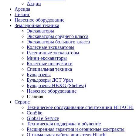
Акции
Аренда
Лизинг
Навесное оборудование
Землеройная техника
Экскаваторы
Экскаваторы среднего класса
Экскаваторы большого класса
Колесные экскаваторы
Гусеничные экскаваторы
Мини-экскаваторы
Колесные погрузчики
Специальная техника
Бульдозеры
Бульдозеры ДСТ Урал
Бульдозеры HBXG (Shehwa)
Навесное оборудование
Главная
Сервис
Техническое обслуживание спецтехники HITACHI
ConSite
Global e-Service
Техническая поддержка и обучение
Расширенная гарантия и сервисные контракты
Оптимальная работа двигателя Hitachi