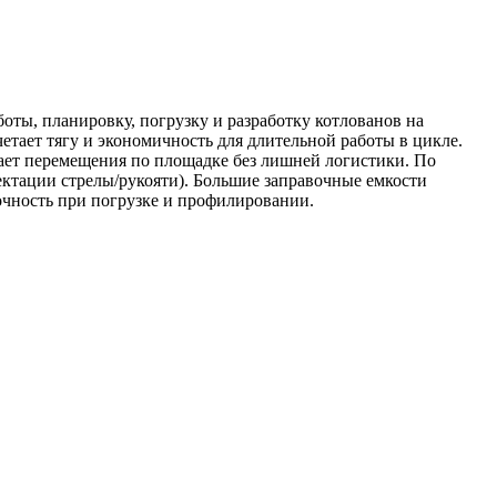
боты, планировку, погрузку и разработку котлованов на
тает тягу и экономичность для длительной работы в цикле.
ощает перемещения по площадке без лишней логистики. По
лектации стрелы/рукояти). Большие заправочные емкости
очность при погрузке и профилировании.