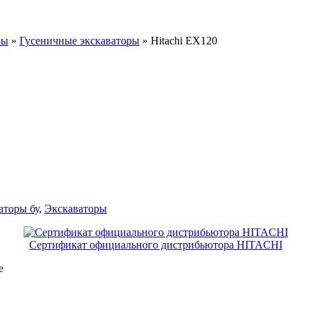
ры
»
Гусеничные экскаваторы
»
Hitachi EX120
аторы бу
,
Экскаваторы
Сертификат официального дистрибьютора HITACHI
е