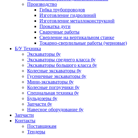
Производство
Гибка трубопроводов
Изготовление гидролиний
Изготовление металлоконструкций
Прокатка дуги
Сварочные работы
Сверление на вертикальном станке
Токарно-сверлильные работы (черновые)
Б/У Техника
Экскаваторы бу
Экскаваторы среднего класса бу
Экскаваторы большого класса бу
Колесные экскаваторы бу
Гусеничные экскаваторы бу
Мини-экскаваторы бу
Колесные погрузчики бу
Специальная техника бу
Бульдозеры бу
Запчасти бу
Навесное оборудование бу
Запчасти
Контакты
Поставщикам
Тендеры