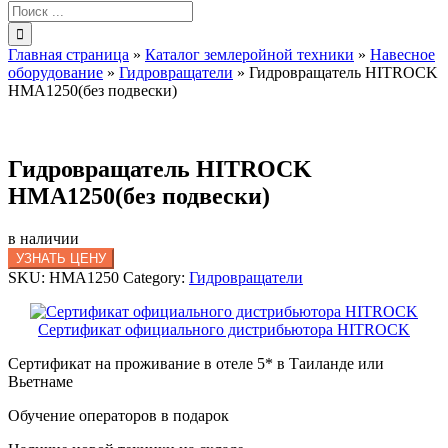
Результат
поиска:
Главная страница
»
Каталог землеройной техники
»
Навесное
оборудование
»
Гидровращатели
»
Гидровращатель HITROCK
HMA1250(без подвески)
Гидровращатель HITROCK
HMA1250(без подвески)
в наличии
УЗНАТЬ ЦЕНУ
SKU:
HMA1250
Category:
Гидровращатели
Сертификат официального дистрибьютора HITROCK
Сертификат на проживание в отеле 5* в Таиланде или
Вьетнаме
Обучение операторов в подарок