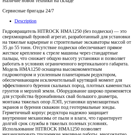
Наличие новой техники на складе
Сервисные бригады 24/7
Description
Гидровращатель HITROCK HMA1250 (без подвески) — это
сверхмощный буровой агрегат, разработанный для установки
на тяжелые карьерные и строительные экскаваторы массой от
35 до 55 тонн. Отсутствие подвески обеспечивает прямое
жесткое крепление к стреле машины через стандартные
пальцы, что снижает общую высоту установки и позволяет
работать в условиях ограниченного вертикального габарита.
Модель HMA1250 оснащена высокомоментным
гидромотором и усиленным планетарным редуктором,
обеспечивающим исключительный крутящий момент для
эффективного бурения скальных пород, плотных каменистых
грунтов и мерзлой земли. Оборудование широко применяется
для устройства буронабивных свай большого диаметра,
монтажа тяжелых опор ЛЭП, установки шумозащитных
экранов и бурения скважин под геотермальные зонды.
Герметичный корпус редуктора надежно защищает
внутренние механизмы от пыли и влаги, что гарантирует
долгий срок службы в тяжелых полевых условиях.
Использование HITROCK HMA1250 позволяет
механизировать трудоемкие земляные работы, многократно