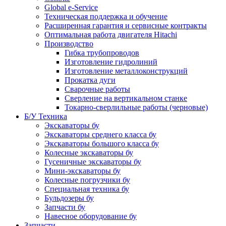
Global e-Service
Техническая поддержка и обучение
Расширенная гарантия и сервисные контракты
Оптимальная работа двигателя Hitachi
Производство
Гибка трубопроводов
Изготовление гидролиний
Изготовление металлоконструкций
Прокатка дуги
Сварочные работы
Сверление на вертикальном станке
Токарно-сверлильные работы (черновые)
Б/У Техника
Экскаваторы бу
Экскаваторы среднего класса бу
Экскаваторы большого класса бу
Колесные экскаваторы бу
Гусеничные экскаваторы бу
Мини-экскаваторы бу
Колесные погрузчики бу
Специальная техника бу
Бульдозеры бу
Запчасти бу
Навесное оборудование бу
Запчасти