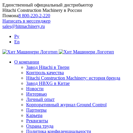
Skip
Единственный официальный дистрибьютор
to
Hitachi Construction Machinery в России
content
Помона
8 800-220-2-220
Написать в мессенджер
sales@hitmachinery.ru
Ру
En
О компании
Завод Hitachi в Твери
Контроль качества
Hitachi Construction Machinery: история бренда
Завод HBXG в Китае
Новости
Интервью
Личный опыт
Корпоративный журнал Ground Control
Партнеры
Карьера
Реквизиты
Охрана труда
Политика конфиденциальности