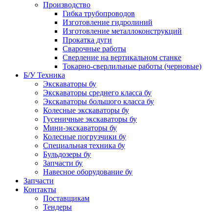
Производство
Гибка трубопроводов
Изготовление гидролиний
Изготовление металлоконструкций
Прокатка дуги
Сварочные работы
Сверление на вертикальном станке
Токарно-сверлильные работы (черновые)
Б/У Техника
Экскаваторы бу
Экскаваторы среднего класса бу
Экскаваторы большого класса бу
Колесные экскаваторы бу
Гусеничные экскаваторы бу
Мини-экскаваторы бу
Колесные погрузчики бу
Специальная техника бу
Бульдозеры бу
Запчасти бу
Навесное оборудование бу
Запчасти
Контакты
Поставщикам
Тендеры