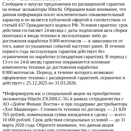
Сообщаем о запуске предложения по расширенной гарантии
на новые экскаваторы Hitachi. Обращаем ваше внимание, что
данная информация носит исключительно ознакомительный
характер и не является публичной офертой в соответствии со
статьёй 437 Гражданского кодекса РФ. Условия гарантии: срок
действия составляет 24 месяца с даты подписания акта сборки
(монтажа) и ввода техники в эксплуатацию либо до
достижения наработки 8 000 моточасов — в зависимости от
того, какое из указанных событий наступит ранее. В течение
первого года эксплуатации гарантия действует без
ограничения по наработке (стандартная гарантия). В период с
13‑го по 24‑й месяц гарантии покрываются основные
компоненты техники до достижения наработки
8 000 моточасов. Период, в течение которого возможно
оформление техники с расширенной гарантией, ограничен и
действует с 25.12.2025 по 31.03.2026.
*Информируем вас о специальной акции на приобретение
экскаватора Hitachi ZX200LC-5G в рамках сотрудничества с
АО «Дойче Финанс Восток» и при поддержке дистрибьютора
«Хит Машинери». Стоимость техники по договору — 21 820
765 рублей, номинальная сумма вхождения в сделку — всего
10 000 рублей. Срок действия специальных условий — до 31
марта 2026 года. Обратите внимание, что данная акция
действительна только при сотрудничестве с указанным