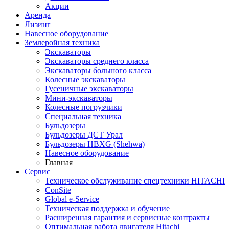
Акции
Аренда
Лизинг
Навесное оборудование
Землеройная техника
Экскаваторы
Экскаваторы среднего класса
Экскаваторы большого класса
Колесные экскаваторы
Гусеничные экскаваторы
Мини-экскаваторы
Колесные погрузчики
Специальная техника
Бульдозеры
Бульдозеры ДСТ Урал
Бульдозеры HBXG (Shehwa)
Навесное оборудование
Главная
Сервис
Техническое обслуживание спецтехники HITACHI
ConSite
Global e-Service
Техническая поддержка и обучение
Расширенная гарантия и сервисные контракты
Оптимальная работа двигателя Hitachi