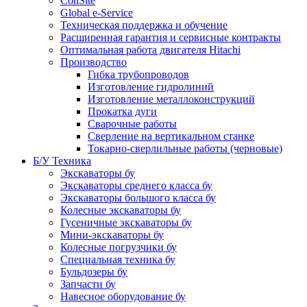
ConSite
Global e-Service
Техническая поддержка и обучение
Расширенная гарантия и сервисные контракты
Оптимальная работа двигателя Hitachi
Производство
Гибка трубопроводов
Изготовление гидролиний
Изготовление металлоконструкций
Прокатка дуги
Сварочные работы
Сверление на вертикальном станке
Токарно-сверлильные работы (черновые)
Б/У Техника
Экскаваторы бу
Экскаваторы среднего класса бу
Экскаваторы большого класса бу
Колесные экскаваторы бу
Гусеничные экскаваторы бу
Мини-экскаваторы бу
Колесные погрузчики бу
Специальная техника бу
Бульдозеры бу
Запчасти бу
Навесное оборудование бу