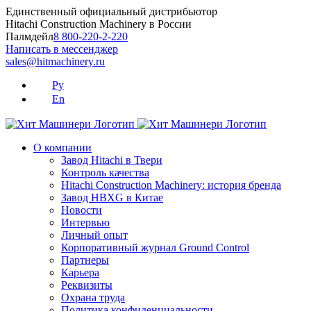
Skip
Единственный официальный дистрибьютор
to
Hitachi Construction Machinery в России
content
Палмдейл
8 800-220-2-220
Написать в мессенджер
sales@hitmachinery.ru
Ру
En
О компании
Завод Hitachi в Твери
Контроль качества
Hitachi Construction Machinery: история бренда
Завод HBXG в Китае
Новости
Интервью
Личный опыт
Корпоративный журнал Ground Control
Партнеры
Карьера
Реквизиты
Охрана труда
Политика конфиденциальности