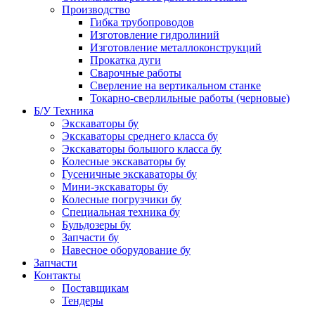
Производство
Гибка трубопроводов
Изготовление гидролиний
Изготовление металлоконструкций
Прокатка дуги
Сварочные работы
Сверление на вертикальном станке
Токарно-сверлильные работы (черновые)
Б/У Техника
Экскаваторы бу
Экскаваторы среднего класса бу
Экскаваторы большого класса бу
Колесные экскаваторы бу
Гусеничные экскаваторы бу
Мини-экскаваторы бу
Колесные погрузчики бу
Специальная техника бу
Бульдозеры бу
Запчасти бу
Навесное оборудование бу
Запчасти
Контакты
Поставщикам
Тендеры