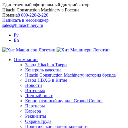
Skip
Единственный официальный дистрибьютор
to
Hitachi Construction Machinery в России
content
Помона
8 800-220-2-220
Написать в мессенджер
sales@hitmachinery.ru
Ру
En
О компании
Завод Hitachi в Твери
Контроль качества
Hitachi Construction Machinery: история бренда
Завод HBXG в Китае
Новости
Интервью
Личный опыт
Корпоративный журнал Ground Control
Партнеры
Карьера
Реквизиты
Охрана труда
Политика конфиденциальности