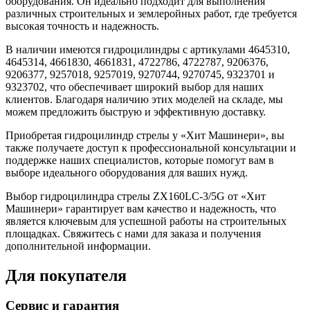
оборудования. Он идеально подходит для выполнения
различных строительных и землеройных работ, где требуется
высокая точность и надежность.
В наличии имеются гидроцилиндры с артикулами 4645310,
4645314, 4661830, 4661831, 4722786, 4722787, 9206376,
9206377, 9257018, 9257019, 9270744, 9270745, 9323701 и
9323702, что обеспечивает широкий выбор для наших
клиентов. Благодаря наличию этих моделей на складе, мы
можем предложить быструю и эффективную доставку.
Приобретая гидроцилиндр стрелы у «Хит Машинери», вы
также получаете доступ к профессиональной консультации и
поддержке наших специалистов, которые помогут вам в
выборе идеального оборудования для ваших нужд.
Выбор гидроцилиндра стрелы ZX160LC-3/5G от «Хит
Машинери» гарантирует вам качество и надежность, что
является ключевым для успешной работы на строительных
площадках. Свяжитесь с нами для заказа и получения
дополнительной информации.
Для покупателя
Сервис и гарантия