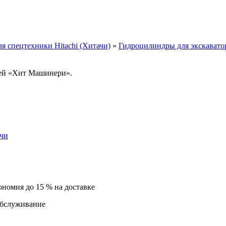
ля спецтехники Hitachi (Хитачи)
»
Гидроцилиндры для экскавато
тей «Хит Машинери».
ачи
ономия до 15 % на доставке
обслуживание