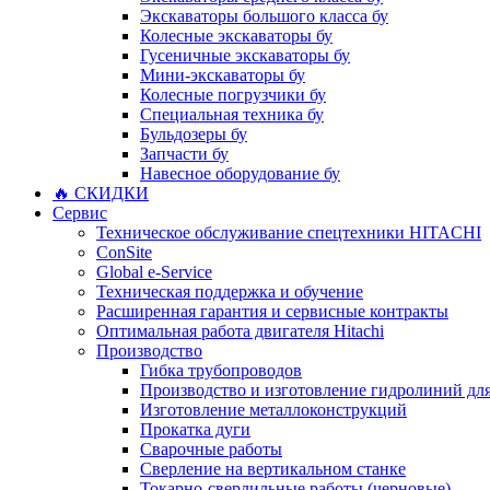
Экскаваторы большого класса бу
Колесные экскаваторы бу
Гусеничные экскаваторы бу
Мини-экскаваторы бу
Колесные погрузчики бу
Специальная техника бу
Бульдозеры бу
Запчасти бу
Навесное оборудование бу
🔥 СКИДКИ
Сервис
Техническое обслуживание спецтехники HITACHI
ConSite
Global e-Service
Техническая поддержка и обучение
Расширенная гарантия и сервисные контракты
Оптимальная работа двигателя Hitachi
Производство
Гибка трубопроводов
Производство и изготовление гидролиний для
Изготовление металлоконструкций
Прокатка дуги
Сварочные работы
Сверление на вертикальном станке
Токарно-сверлильные работы (черновые)