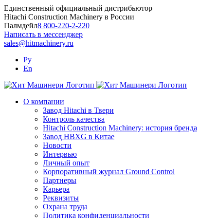
Skip
Единственный официальный дистрибьютор
to
Hitachi Construction Machinery в России
content
Палмдейл
8 800-220-2-220
Написать в мессенджер
sales@hitmachinery.ru
Ру
En
О компании
Завод Hitachi в Твери
Контроль качества
Hitachi Construction Machinery: история бренда
Завод HBXG в Китае
Новости
Интервью
Личный опыт
Корпоративный журнал Ground Control
Партнеры
Карьера
Реквизиты
Охрана труда
Политика конфиденциальности