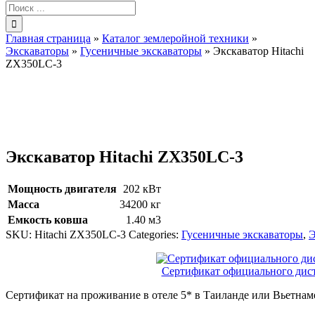
Результат
поиска:
Главная страница
»
Каталог землеройной техники
»
Экскаваторы
»
Гусеничные экскаваторы
»
Экскаватор Hitachi
ZX350LC-3
Экскаватор Hitachi ZX350LC-3
Мощность двигателя
202 кВт
Масса
34200 кг
Емкость ковша
1.40 м3
SKU:
Hitachi ZX350LC-3
Categories:
Гусеничные экскаваторы
,
Э
Сертификат официального ди
Сертификат на проживание в отеле 5* в Таиланде или Вьетнам