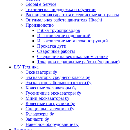
Global e-Service
Техническая поддержка и обучение
Расширенная гарантия и сервисные контракты
Оптимальная работа двигателя Hitachi
Производство
Гибка трубопроводов
Изготовление гидролиний
Изготовление металлоконструкций
Прокатка дуги
Сварочные работы
Сверление на вертикальном станке
Токарно-сверлильные работы (черновые)
Б/У Техника
Экскаваторы бу
Экскаваторы среднего класса бу
Экскаваторы большого класса бу
Колесные экскаваторы бу
Гусеничные экскаваторы бу
Мини-экскаваторы бу
Колесные погрузчики бу
Специальная техника бу
Бульдозеры бу
Запчасти бу
Навесное оборудование бу
Запчасти