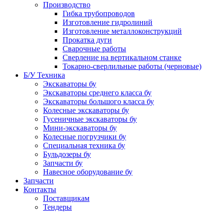
Производство
Гибка трубопроводов
Изготовление гидролиний
Изготовление металлоконструкций
Прокатка дуги
Сварочные работы
Сверление на вертикальном станке
Токарно-сверлильные работы (черновые)
Б/У Техника
Экскаваторы бу
Экскаваторы среднего класса бу
Экскаваторы большого класса бу
Колесные экскаваторы бу
Гусеничные экскаваторы бу
Мини-экскаваторы бу
Колесные погрузчики бу
Специальная техника бу
Бульдозеры бу
Запчасти бу
Навесное оборудование бу
Запчасти
Контакты
Поставщикам
Тендеры