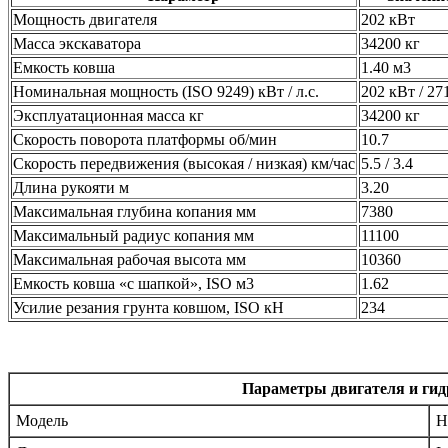
Мощность двигателя
202 кВт
Масса экскаватора
34200 кг
Емкость ковша
1.40 м3
Номинальная мощность (ISO 9249) кВт / л.с.
202 кВт / 271
Эксплуатационная масса кг
34200 кг
Скорость поворота платформы об/мин
10.7
Скорость передвижения (высокая / низкая) км/час
5.5 / 3.4
Длина рукояти м
3.20
Максимальная глубина копания мм
7380
Максимальный радиус копания мм
11100
Максимальная рабочая высота мм
10360
Емкость ковша «с шапкой», ISO м3
1.62
Усилие резания грунта ковшом, ISO кН
234
Параметры двигателя и ги
Модель
H