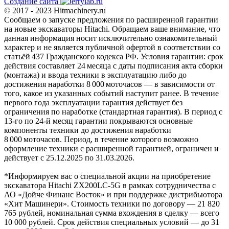
Создание сайта
© 2017 - 2023 Hitmachinery.ru
Сообщаем о запуске предложения по расширенной гарантии
на новые экскаваторы Hitachi. Обращаем ваше внимание, что
данная информация носит исключительно ознакомительный
характер и не является публичной офертой в соответствии со
статьёй 437 Гражданского кодекса РФ. Условия гарантии: срок
действия составляет 24 месяца с даты подписания акта сборки
(монтажа) и ввода техники в эксплуатацию либо до
достижения наработки 8 000 моточасов — в зависимости от
того, какое из указанных событий наступит ранее. В течение
первого года эксплуатации гарантия действует без
ограничения по наработке (стандартная гарантия). В период с
13‑го по 24‑й месяц гарантии покрываются основные
компоненты техники до достижения наработки
8 000 моточасов. Период, в течение которого возможно
оформление техники с расширенной гарантией, ограничен и
действует с 25.12.2025 по 31.03.2026.
*Информируем вас о специальной акции на приобретение
экскаватора Hitachi ZX200LC-5G в рамках сотрудничества с
АО «Дойче Финанс Восток» и при поддержке дистрибьютора
«Хит Машинери». Стоимость техники по договору — 21 820
765 рублей, номинальная сумма вхождения в сделку — всего
10 000 рублей. Срок действия специальных условий — до 31