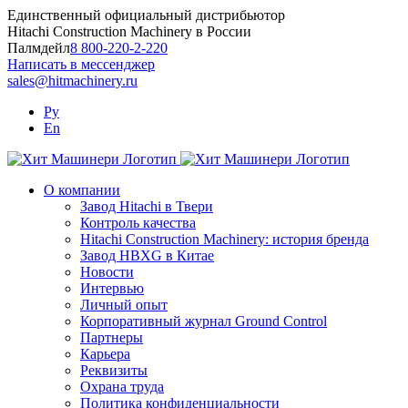
Skip
Единственный официальный дистрибьютор
to
Hitachi Construction Machinery в России
content
Палмдейл
8 800-220-2-220
Написать в мессенджер
sales@hitmachinery.ru
Ру
En
О компании
Завод Hitachi в Твери
Контроль качества
Hitachi Construction Machinery: история бренда
Завод HBXG в Китае
Новости
Интервью
Личный опыт
Корпоративный журнал Ground Control
Партнеры
Карьера
Реквизиты
Охрана труда
Политика конфиденциальности