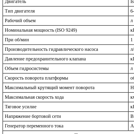
Двигатель
I
Тип двигателя
6
Рабочий объем
л
Номинальная мощность (ISO 9249)
к
При об/мин
1
Производительность гидравлического насоса
л
Давление предохранительного клапана
к
Объем гидросистемы
л
Скорость поворота платформы
о
Максимальный крутящий момент поворота
Н
Максимальная скорость хода
к
Тяговое усилие
к
Напряжение бортовой сети
В
Генератор переменного тока
А