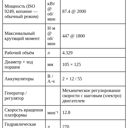
кВт
Мощность (ISO
@
9249, копание —
87.4 @ 2000
об/
обычный режим)
мин
Н·м
Максимальный
@
447 @ 1800
крутящий момент
об/
мин
Рабочий объём
л
4.329
Диаметр × ход
мм
105 × 125
поршня
В /
Аккумуляторы
2 × 12 / 55
А·ч
Механическое регулирование
Генератор /
скорости с шаговым (электро)
регулятор
двигателем
Скорость вращения
12.8
мин⁻¹
платформы
Гидравлическая
л
270