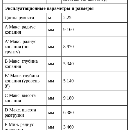
Эксплуатационные параметры и размеры
Длина рукояти
м
2.25
A Макс. радиус
мм
9 160
копания
A’ Макс. радиус
копания (по
мм
8 970
грунту)
B Макс. глубина
мм
5 340
копания
B’ Макс. глубина
копания (уровень
мм
5 140
8′)
C Макс. высота
мм
9 180
копания
D Макс. высота
мм
6 380
разгрузки
E Мин. радиус
мм
3 460
поворота