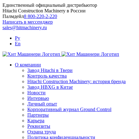
Skip
Единственный официальный дистрибьютор
to
Hitachi Construction Machinery в России
content
Палмдейл
8 800-220-2-220
Написать в мессенджер
sales@hitmachinery.ru
Ру
En
О компании
Завод Hitachi в Твери
Контроль качества
Hitachi Construction Machinery: история бренда
Завод HBXG в Китае
Новости
Интервью
Личный опыт
Корпоративный журнал Ground Control
Партнеры
Карьера
Реквизиты
Охрана труда
Политика конфиденциальности