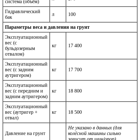
система (объём)
Гидравлический
л
100
бак
Параметры веса и давления на грунт
Эксплуатационный
вес (с
кг
17 400
бульдозерным
отвалом)
Эксплуатационный
вес (с задним
кг
17 700
аутригером)
Эксплуатационный
вес (с передним и
кг
18 800
задним аутригером)
Эксплуатационный
вес (аутригер +
кг
18 500
отвал)
Не указано в данных (для
Давление на грунт
колёсной машины сильно
зависит от шин/опор)