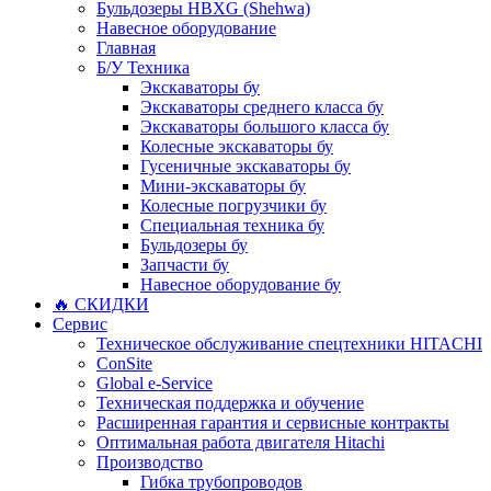
Бульдозеры HBXG (Shehwa)
Навесное оборудование
Главная
Б/У Техника
Экскаваторы бу
Экскаваторы среднего класса бу
Экскаваторы большого класса бу
Колесные экскаваторы бу
Гусеничные экскаваторы бу
Мини-экскаваторы бу
Колесные погрузчики бу
Специальная техника бу
Бульдозеры бу
Запчасти бу
Навесное оборудование бу
🔥 СКИДКИ
Сервис
Техническое обслуживание спецтехники HITACHI
ConSite
Global e-Service
Техническая поддержка и обучение
Расширенная гарантия и сервисные контракты
Оптимальная работа двигателя Hitachi
Производство
Гибка трубопроводов