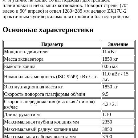
планировки и небольших котлованов. Поворот стрелы (70°
влево и 50° вправо) и отвал 1280×285 мм делают ZX17U-2
практичным «универсалом» для стройки и благоустройства.
Основные характеристики
Параметр
Значение
Мощность двигателя
11 кВт
Масса экскаватора
1850 кг
Емкость ковша
0.05 м3
11.0 кВт / 15
Номинальная мощность (ISO 9249) кВт / л.с.
л.с.
Эксплуатационная масса кг
1850 кг
Скорость поворота платформы об/мин
9.5
Скорость передвижения (высокая / низкая)
4.2 / 2.1
км/час
Длина рукояти м
1.10
Максимальная глубина копания мм
2350
Максимальный радиус копания мм
3850
Максимальная рабочая высота мм
3700