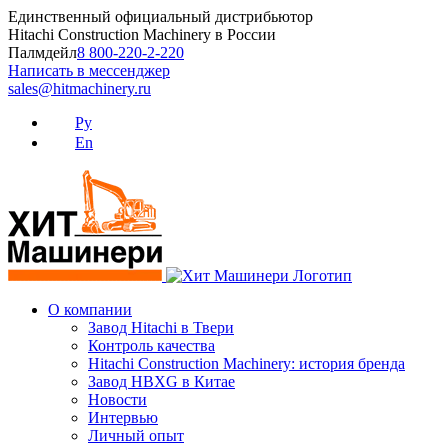
Skip
Единственный официальный дистрибьютор
to
Hitachi Construction Machinery в России
content
Палмдейл
8 800-220-2-220
Написать в мессенджер
sales@hitmachinery.ru
Ру
En
О компании
Завод Hitachi в Твери
Контроль качества
Hitachi Construction Machinery: история бренда
Завод HBXG в Китае
Новости
Интервью
Личный опыт