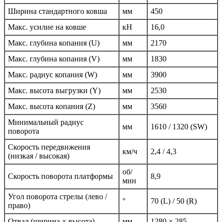
Ширина стандартного ковша
мм
450
Макс. усилие на ковше
кН
16,0
Макс. глубина копания (U)
мм
2170
Макс. глубина копания (V)
мм
1830
Макс. радиус копания (W)
мм
3900
Макс. высота выгрузки (Y)
мм
2530
Макс. высота копания (Z)
мм
3560
Минимальный радиус
мм
1610 / 1320 (SW)
поворота
Скорость передвижения
км/ч
2,4 / 4,3
(низкая / высокая)
об/
Скорость поворота платформы
8,9
мин
Угол поворота стрелы (лево /
°
70 (L) / 50 (R)
право)
Отвал (ширина × высота)
мм
1280 × 285