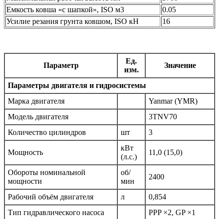
Емкость ковша «с шапкой», ISO м3
0.05
Усилие резания грунта ковшом, ISO кН
16
Ед.
Параметр
Значение
изм.
Параметры двигателя и гидросистемы
Марка двигателя
Yanmar (YMR)
Модель двигателя
3TNV70
Количество цилиндров
шт
3
кВт
Мощность
11,0 (15,0)
(л.с.)
Обороты номинальной
об/
2400
мощности
мин
Рабочий объём двигателя
л
0,854
Тип гидравлического насоса
PPP ×2, GP ×1