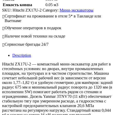
Емкость ковша
0.05 м3
SKU:
Hitachi ZX17U-2
Category:
Мини-экскаваторы
Сертификат на проживание в отеле 5* в Таиланде или
Вьетнаме
Обучение операторов в подарок
Наличие новой техники на складе
Сервисные бригады 24/7
Description
Hitachi ZX17U-2 — компактный мини-экскаватор для работ в
стеснённых условиях: во дворах, внутри промышленных
площадок, на тротуарах и в частном строительстве. Машина
сочетает небольшой рабочий вес (в зависимости от версии
около 1,77–1,82 т) и удобную геометрию для манёвров: задний
радиус 675 мм и минимальный радиус поворота до 1320 мм (в
исполнении SW) помогают работать рядом со стенами и
ограждениями. Дизель Yanmar 3TNV70 (11 кВт) обеспечивает
стабильную тягу при умеренном расходе, а гидросистема с
настройкой предохранительных клапанов 20,6 МПа
рассчитана на регулярную нагрузку. Стандартный ковш 0,044
м³ и усилие на ковше 16 кН подходят для траншей,