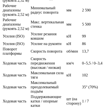
(рукоять 2,52 м)
Рабочие
Минимальный
диапазоны
мм
2 590
радиус поворота
(рукоять 2,52 м)
Рабочие
Макс. вертикальная
диапазоны
мм
5 500
стенка
(рукоять 2,52 м)
Усилие резания
Усилия (ISO)
кН
99
ковшом
Усилия (ISO)
Усилие на рукояти
кН
86
Поворот
Скорость поворота
об/мин
13,7
платформы
Скорость
Ходовая часть
передвижения
км/ч
0–5,5 / 0–3,4
(высокая / низкая)
Максимальная сила
Ходовая часть
кН
102
тяги
Максимальный
Ходовая часть
преодолеваемый
35° (70%)
подъём
Поддерживающие
шт (на
Ходовая часть
катки / опорные
1 / 7
сторону)
катки