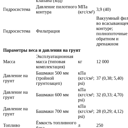
клапана (ход)
Давление пилотного
МПа
Гидросистема
3,9 (40)
контура
(кгс/см²)
Вакуумный фил
во всасывающе
контуре;
Гидросистема
Фильтрация
полнопоточные
обратном и
дренажном
Параметры веса и давления на грунт
Эксплуатационная
Масса
масса (типовая
кг
12 000
комплектация)
Башмаки 500 мм
кПа
Давление на
(тройной
(кгс/см²;
37 (0,38; 5,40)
грунт
грунтозацеп)
psi)
кПа
Давление на
Башмаки 600 мм
(кгс/см²;
32 (0,33; 4,70)
грунт
psi)
кПа
Давление на
Башмаки 700 мм
(кгс/см²;
28 (0,29; 4,12)
грунт
psi)
Ёмкость топливного
Топливо
л
250
бака