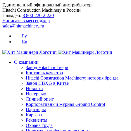
Skip
Единственный официальный дистрибьютор
to
Hitachi Construction Machinery в России
content
Палмдейл
8 800-220-2-220
Написать в мессенджер
sales@hitmachinery.ru
Ру
En
О компании
Завод Hitachi в Твери
Контроль качества
Hitachi Construction Machinery: история бренда
Завод HBXG в Китае
Новости
Интервью
Личный опыт
Корпоративный журнал Ground Control
Партнеры
Карьера
Реквизиты
Охрана труда
Политика конфиденциальности