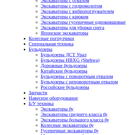
Экскаваторы с отвалом
Экскаваторы с гидромолотом
Экскаваторы с вибропогружателем
Экскаваторы с крюком
Экскаваторы гусеничные одноковшовые
Экскаваторы для уборки снега
Японские экскаваторы
Колесные погрузчики
Специальная техника
Бульдозеры
Бульдозеры ДСТ Урал
Бульдозеры HBXG (Shehwa)
Дорожные бульдозеры
Китайские бульдозеры
Бульдозеры с поворотным отвалом
Бульдозеры с неповоротным отвалом
Российские бульдозеры
Запчасти
Навесное оборудование
Б/У техника
Экскаваторы бу
Экскаваторы среднего класса бу
Экскаваторы большого класса бу
Колесные экскаваторы бу
Гусеничные экскаваторы бу