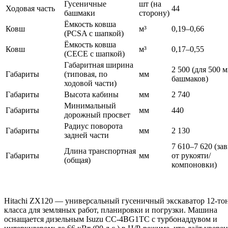
Гусеничные
шт (на
Ходовая часть
44
башмаки
сторону)
Ёмкость ковша
Ковш
м³
0,19–0,66
(PCSA с шапкой)
Ёмкость ковша
Ковш
м³
0,17–0,55
(CECE с шапкой)
Габаритная ширина
2 500 (для 500 
Габариты
(типовая, по
мм
башмаков)
ходовой части)
Габариты
Высота кабины
мм
2 740
Минимальный
Габариты
мм
440
дорожный просвет
Радиус поворота
Габариты
мм
2 130
задней части
7 610–7 620 (за
Длина транспортная
Габариты
мм
от рукояти/
(общая)
компоновки)
Hitachi ZX120 — универсальный гусеничный экскаватор 12-то
класса для земляных работ, планировки и погрузки. Машина
оснащается дизельным Isuzu CC-4BG1TC с турбонаддувом и