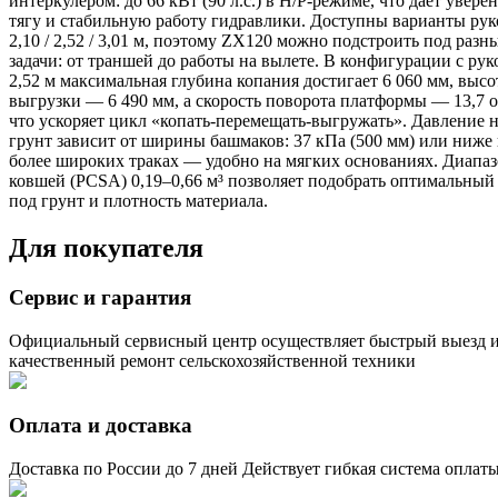
интеркулером: до 66 кВт (90 л.с.) в H/P-режиме, что даёт увер
тягу и стабильную работу гидравлики. Доступны варианты рук
2,10 / 2,52 / 3,01 м, поэтому ZX120 можно подстроить под разн
задачи: от траншей до работы на вылете. В конфигурации с ру
2,52 м максимальная глубина копания достигает 6 060 мм, высо
выгрузки — 6 490 мм, а скорость поворота платформы — 13,7 о
что ускоряет цикл «копать-перемещать-выгружать». Давление 
грунт зависит от ширины башмаков: 37 кПа (500 мм) или ниже
более широких траках — удобно на мягких основаниях. Диапа
ковшей (PCSA) 0,19–0,66 м³ позволяет подобрать оптимальный
под грунт и плотность материала.
Для покупателя
Сервис и гарантия
Официальный сервисный центр осуществляет быстрый выезд 
качественный ремонт сельскохозяйственной техники
Оплата и доставка
Доставка по России до 7 дней Действует гибкая система оплат