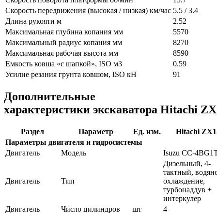
Скорость передвижения (высокая / низкая) км/час
5.5 / 3.4
Длина рукояти м
2.52
Максимальная глубина копания мм
5570
Максимальный радиус копания мм
8270
Максимальная рабочая высота мм
8590
Емкость ковша «с шапкой», ISO м3
0.59
Усилие резания грунта ковшом, ISO кН
91
Дополнительные
характеристики экскаватора Hitachi ZX
Раздел
Параметр
Ед. изм.
Hitachi ZX1
Параметры двигателя и гидросистемы
Двигатель
Модель
Isuzu CC-4BG1
Дизельный, 4-
тактный, водян
Двигатель
Тип
охлаждение,
турбонаддув +
интеркулер
Двигатель
Число цилиндров
шт
4