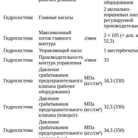
оборудования
2 аксиально-
поршневых насо
Гидросистема
Главные насосы
регулируемой
производитель
Максимальный
2 × 105 (+ доп. 
Гидросистема
поток главного
л/мин
52,5)
контура
Гидросистема
Управляющий насос
1 шестерёнчаты
Производительность
Гидросистема
л/мин
33
контура управления
Давление
срабатывания
МПа
Гидросистема
предохранительного
34,3 (350)
(кгс/см²)
клапана (рабочее
оборудование)
Давление
срабатывания
МПа
Гидросистема
32,3 (330)
предохранительного
(кгс/см²)
клапана (поворот)
Давление
срабатывания
МПа
Гидросистема
34,3 (350)
предохранительного
(кгс/см²)