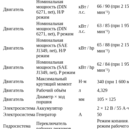
Номинальная
66 / 90 (при 2 1
мощность (DIN
кВт /
Двигатель
6271, net), H/P
л.с.
мин⁻¹)
режим
Номинальная
63 / 85 (при 1 9
кВт /
Двигатель
мощность (DIN
л.с.
мин⁻¹)
6271, net), P режим
Номинальная
65 / 88 (при 2 1
мощность (SAE
Двигатель
кВт / hp
J1349, net), H/P
мин⁻¹)
режим
Номинальная
62 / 84 (при 1 9
Двигатель
мощность (SAE
кВт / hp
мин⁻¹)
J1349, net), P режим
Максимальный
Двигатель
Н·м
340 (при 1 600 
крутящий момент
Двигатель
Рабочий объём
л
4,329
Диаметр × ход
Двигатель
мм
105 × 125
поршня
Электросистема
Аккумулятор
2 × 12 В / 55 А·
Электросистема
Генератор
А
50
Режим копания 
Переключатель
Гидросистема
режим рабочего
рабочих режимов