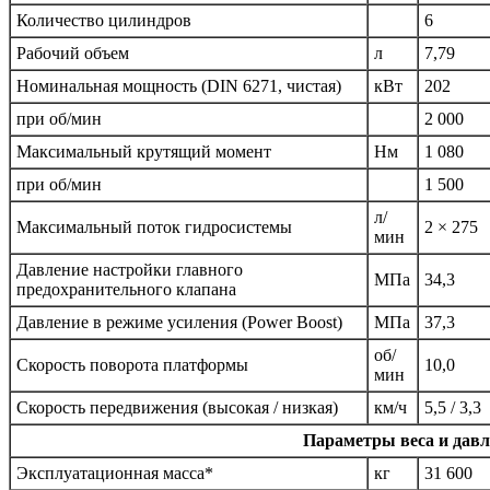
Количество цилиндров
6
Рабочий объем
л
7,79
Номинальная мощность (DIN 6271, чистая)
кВт
202
при об/мин
2 000
Максимальный крутящий момент
Нм
1 080
при об/мин
1 500
л/
Максимальный поток гидросистемы
2 × 275
мин
Давление настройки главного
МПа
34,3
предохранительного клапана
Давление в режиме усиления (Power Boost)
МПа
37,3
об/
Скорость поворота платформы
10,0
мин
Скорость передвижения (высокая / низкая)
км/ч
5,5 / 3,3
Параметры веса и давл
Эксплуатационная масса*
кг
31 600