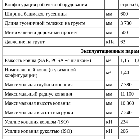
Конфигурация рабочего оборудования
стрела 6,
Ширина башмаков гусеницы
мм
600
Длина гусеничной тележки на грунте
мм
3 730
Минимальный дорожный просвет
мм
500
Давление на грунт
кПа
63
Эксплуатационные парам
Емкость ковша (SAE, PCSA «с шапкой»)
м³
1,15 – 1,
Номинальный ковш (в указанной
м³
1,40
конфигурации)
Максимальная глубина копания
мм
7 380
Максимальный радиус копания
мм
11 100
Максимальная высота копания
мм
10 360
Максимальная высота выгрузки
мм
7 240
Усилие копания ковшом (ISO)
кН
234
Усилие копания рукоятью (ISO)
кН
206