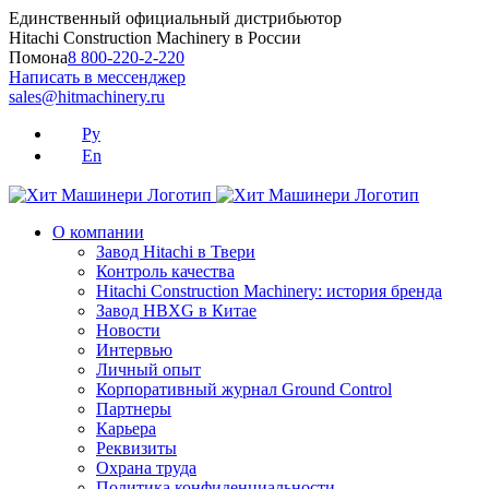
Skip
Единственный официальный дистрибьютор
to
Hitachi Construction Machinery в России
content
Помона
8 800-220-2-220
Написать в мессенджер
sales@hitmachinery.ru
Ру
En
О компании
Завод Hitachi в Твери
Контроль качества
Hitachi Construction Machinery: история бренда
Завод HBXG в Китае
Новости
Интервью
Личный опыт
Корпоративный журнал Ground Control
Партнеры
Карьера
Реквизиты
Охрана труда
Политика конфиденциальности