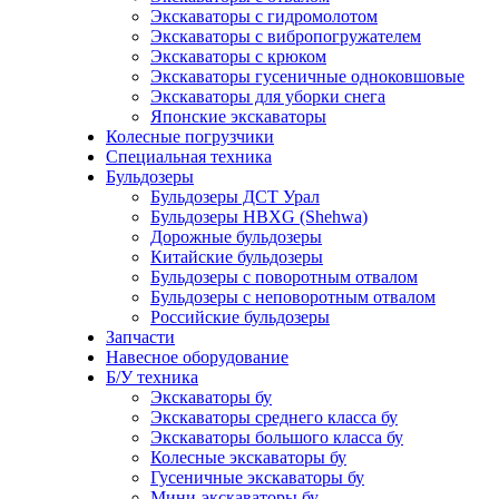
Экскаваторы с гидромолотом
Экскаваторы с вибропогружателем
Экскаваторы с крюком
Экскаваторы гусеничные одноковшовые
Экскаваторы для уборки снега
Японские экскаваторы
Колесные погрузчики
Специальная техника
Бульдозеры
Бульдозеры ДСТ Урал
Бульдозеры HBXG (Shehwa)
Дорожные бульдозеры
Китайские бульдозеры
Бульдозеры с поворотным отвалом
Бульдозеры с неповоротным отвалом
Российские бульдозеры
Запчасти
Навесное оборудование
Б/У техника
Экскаваторы бу
Экскаваторы среднего класса бу
Экскаваторы большого класса бу
Колесные экскаваторы бу
Гусеничные экскаваторы бу
Мини-экскаваторы бу