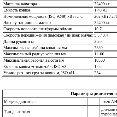
Масса экскаватора
32400 кг
Емкость ковша
1.40 м3
Номинальная мощность (ISO 9249) кВт / л.с.
202 кВт / 271
Эксплуатационная масса кг
32400 кг
Скорость поворота платформы об/мин
10.7
Скорость передвижения (высокая / низкая) км/час
5.5 / 3.4
Длина рукояти м
3.20
Максимальная глубина копания мм
7380
Максимальный радиус копания мм
11100
Максимальная рабочая высота мм
10360
Емкость ковша «с шапкой», ISO м3
1.62
Усилие резания грунта ковшом, ISO кН
234
Параметры двигателя и
Модель двигателя
Isuzu 
дизельны
Тип двигателя
турбона