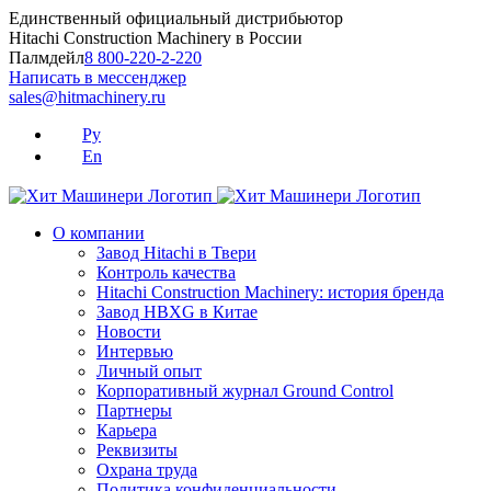
Skip
Единственный официальный дистрибьютор
to
Hitachi Construction Machinery в России
content
Палмдейл
8 800-220-2-220
Написать в мессенджер
sales@hitmachinery.ru
Ру
En
О компании
Завод Hitachi в Твери
Контроль качества
Hitachi Construction Machinery: история бренда
Завод HBXG в Китае
Новости
Интервью
Личный опыт
Корпоративный журнал Ground Control
Партнеры
Карьера
Реквизиты
Охрана труда
Политика конфиденциальности