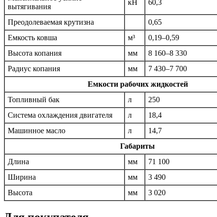
кН
60,3
вытягивания
Преодолеваемая крутизна
0,65
Емкость ковша
м³
0,19–0,59
Высота копания
мм
8 160–8 330
Радиус копания
мм
7 430–7 700
Емкости рабочих жидкостей
Топливный бак
л
250
Система охлаждения двигателя
л
18,4
Машинное масло
л
14,7
Габариты
Длина
мм
71 100
Ширина
мм
3 490
Высота
мм
3 020