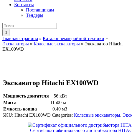
Контакты
Поставщикам
Тендеры
Результат
поиска:
Главная страница
»
Каталог землеройной техники
»
Экскаваторы
»
Колесные экскаваторы
»
Экскаватор Hitachi
EX100WD
Экскаватор Hitachi EX100WD
Мощность двигателя
56 кВт
Масса
11500 кг
Емкость ковша
0.40 м3
SKU:
Hitachi EX100WD
Categories:
Колесные экскаваторы
,
Экс
Сертификат официального дистрибьютора HITA