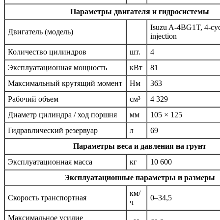
Параметры двигателя и гидросистемы
Isuzu A-4BG1T, 4-cycl
Двигатель (модель)
injection
Количество цилиндров
шт.
4
Эксплуатационная мощность
кВт
81
Максимальный крутящий момент
Нм
363
Рабочий объем
см³
4 329
Диаметр цилиндра / ход поршня
мм
105 × 125
Гидравлический резервуар
л
69
Параметры веса и давления на грунт
Эксплуатационная масса
кг
10 600
Эксплуатационные параметры и размеры
км/
Скорость транспортная
0–34,5
ч
Максимальное усилие