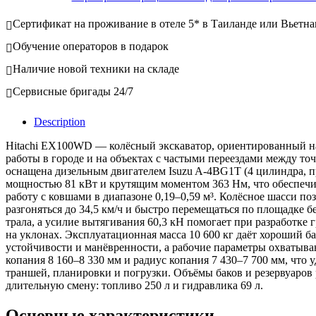
Сертификат на проживание в отеле 5* в Таиланде или Вьетна
Обучение операторов в подарок
Наличие новой техники на складе
Сервисные бригады 24/7
Description
Hitachi EX100WD — колёсный экскаватор, ориентированный 
работы в городе и на объектах с частыми переездами между т
оснащена дизельным двигателем Isuzu A-4BG1T (4 цилиндра, 
мощностью 81 кВт и крутящим моментом 363 Нм, что обеспеч
работу с ковшами в диапазоне 0,19–0,59 м³. Колёсное шасси по
разгоняться до 34,5 км/ч и быстро перемещаться по площадке 
трала, а усилие вытягивания 60,3 кН помогает при разработке г
на уклонах. Эксплуатационная масса 10 600 кг даёт хороший б
устойчивости и манёвренности, а рабочие параметры охватыв
копания 8 160–8 330 мм и радиус копания 7 430–7 700 мм, что 
траншей, планировки и погрузки. Объёмы баков и резервуаров
длительную смену: топливо 250 л и гидравлика 69 л.
Основные характеристики