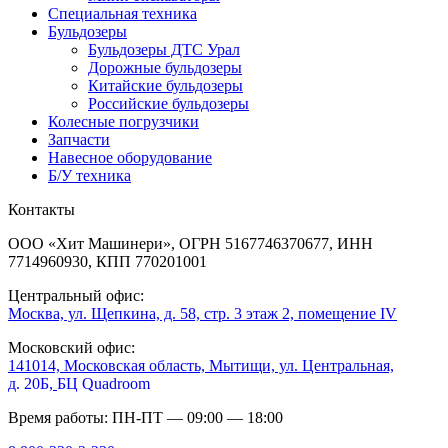
Специальная техника
Бульдозеры
Бульдозеры ДТС Урал
Дорожные бульдозеры
Китайские бульдозеры
Российские бульдозеры
Колесные погрузчики
Запчасти
Навесное оборудование
Б/У техника
Контакты
ООО «Хит Машинери», ОГРН 5167746370677, ИНН
7714960930, КПП 770201001
Центральный офис:
Москва, ул. Щепкина, д. 58, стр. 3 этаж 2, помещение IV
Московский офис:
141014, Московская область, Мытищи, ул. Центральная,
д. 20Б,
БЦ Quadroom
Время работы: ПН-ПТ — 09:00 — 18:00