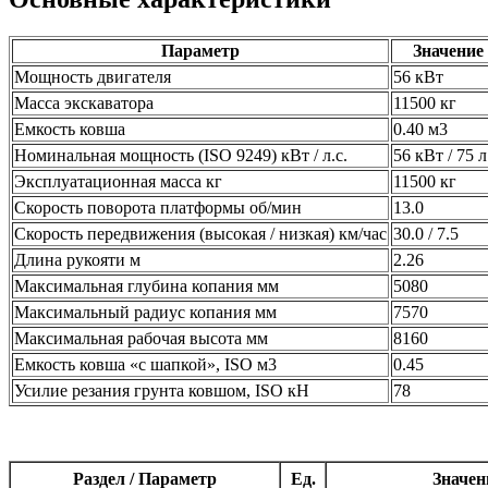
Параметр
Значение
Мощность двигателя
56 кВт
Масса экскаватора
11500 кг
Емкость ковша
0.40 м3
Номинальная мощность (ISO 9249) кВт / л.с.
56 кВт / 75 л
Эксплуатационная масса кг
11500 кг
Скорость поворота платформы об/мин
13.0
Скорость передвижения (высокая / низкая) км/час
30.0 / 7.5
Длина рукояти м
2.26
Максимальная глубина копания мм
5080
Максимальный радиус копания мм
7570
Максимальная рабочая высота мм
8160
Емкость ковша «с шапкой», ISO м3
0.45
Усилие резания грунта ковшом, ISO кН
78
Раздел / Параметр
Ед.
Значен